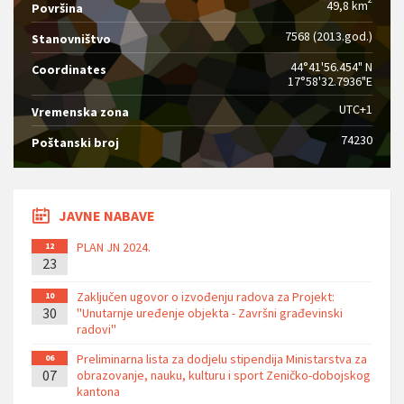
49,8 km
Površina
7568 (2013.god.)
Stanovništvo
44°41'56.454" N
Coordinates
17°58'32.7936"E
UTC+1
Vremenska zona
74230
Poštanski broj
JAVNE NABAVE
PLAN JN 2024.
12
23
Zaključen ugovor o izvođenju radova za Projekt:
10
30
''Unutarnje uređenje objekta - Završni građevinski
radovi''
Preliminarna lista za dodjelu stipendija Ministarstva za
06
07
obrazovanje, nauku, kulturu i sport Zeničko-dobojskog
kantona