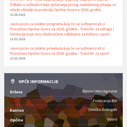
Odluke o sufinanciranje rješavanja prvog stambenog pitanja za
mlade obitelji na području Općine Usora u 2026. godini.
15.04.2026
Javni poziv za odabir programa koji će se sufinancirati iz
Proračuna Općine Usora za 2026. godinu - Transfer za udruge i
fondacije koje nisu obuhvaćene odlukama za kulturu i sport
25.03.2026
Javni poziv za odabir projekata koji će se sufinancirati iz
Proračuna Općine Usora za 2026. godinu - Transfer za sport
25.03.2026
OPĆE INFORMACIJE
Bosna i Hercegovina
Država
Federacija BiH
Zeničko-Dobojski
Kanton
Usora
Općina
2