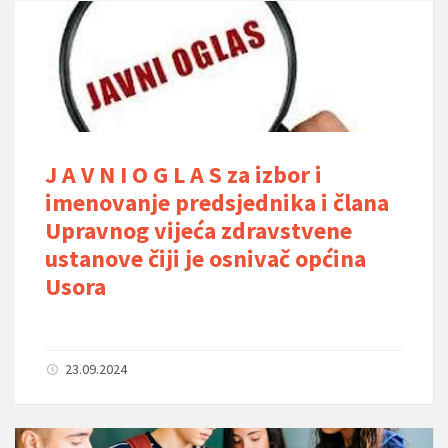
J A V N I O G L A S za izbor i
imenovanje predsjednika i člana
Upravnog vijeća zdravstvene
ustanove čiji je osnivač općina
Usora
23.09.2024