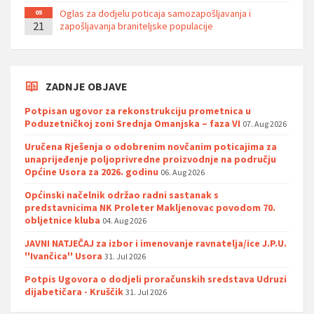
Oglas za dodjelu poticaja samozapošljavanja i
05
21
zapošljavanja braniteljske populacije
ZADNJE OBJAVE
Potpisan ugovor za rekonstrukciju prometnica u
Poduzetničkoj zoni Srednja Omanjska – faza VI
07. Aug 2026
Uručena Rješenja o odobrenim novčanim poticajima za
unaprijeđenje poljoprivredne proizvodnje na području
Općine Usora za 2026. godinu
06. Aug 2026
Općinski načelnik održao radni sastanak s
predstavnicima NK Proleter Makljenovac povodom 70.
obljetnice kluba
04. Aug 2026
JAVNI NATJEČAJ za izbor i imenovanje ravnatelja/ice J.P.U.
''Ivančica'' Usora
31. Jul 2026
Potpis Ugovora o dodjeli proračunskih sredstava Udruzi
dijabetičara - Kruščik
31. Jul 2026