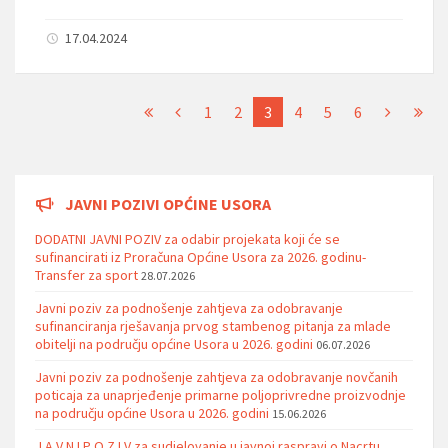
17.04.2024
1
2
3
4
5
6
JAVNI POZIVI OPĆINE USORA
DODATNI JAVNI POZIV za odabir projekata koji će se
sufinancirati iz Proračuna Općine Usora za 2026. godinu-
Transfer za sport
28.07.2026
Javni poziv za podnošenje zahtjeva za odobravanje
sufinanciranja rješavanja prvog stambenog pitanja za mlade
obitelji na području općine Usora u 2026. godini
06.07.2026
Javni poziv za podnošenje zahtjeva za odobravanje novčanih
poticaja za unaprjeđenje primarne poljoprivredne proizvodnje
na području općine Usora u 2026. godini
15.06.2026
J A V N I P O Z I V za sudjelovanje u javnoj raspravi o Nacrtu