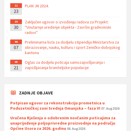
PLAN JN 2024.
12
23
Zaključen ugovor o izvođenju radova za Projekt:
10
30
''Unutarnje uređenje objekta - Završni građevinski
radovi''
Preliminarna lista za dodjelu stipendija Ministarstva za
06
07
obrazovanje, nauku, kulturu i sport Zeničko-dobojskog
kantona
Oglas za dodjelu poticaja samozapošljavanja i
05
21
zapošljavanja braniteljske populacije
ZADNJE OBJAVE
Potpisan ugovor za rekonstrukciju prometnica u
Poduzetničkoj zoni Srednja Omanjska – faza VI
07. Aug 2026
Uručena Rješenja o odobrenim novčanim poticajima za
unaprijeđenje poljoprivredne proizvodnje na području
Općine Usora za 2026. godinu
06. Aug 2026