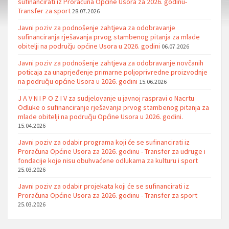
sufinancirati iz Proračuna Općine Usora za 2026. godinu-
Transfer za sport
28.07.2026
Javni poziv za podnošenje zahtjeva za odobravanje
sufinanciranja rješavanja prvog stambenog pitanja za mlade
obitelji na području općine Usora u 2026. godini
06.07.2026
Javni poziv za podnošenje zahtjeva za odobravanje novčanih
poticaja za unaprjeđenje primarne poljoprivredne proizvodnje
na području općine Usora u 2026. godini
15.06.2026
J A V N I P O Z I V za sudjelovanje u javnoj raspravi o Nacrtu
Odluke o sufinanciranje rješavanja prvog stambenog pitanja za
mlade obitelji na području Općine Usora u 2026. godini.
15.04.2026
Javni poziv za odabir programa koji će se sufinancirati iz
Proračuna Općine Usora za 2026. godinu - Transfer za udruge i
fondacije koje nisu obuhvaćene odlukama za kulturu i sport
25.03.2026
Javni poziv za odabir projekata koji će se sufinancirati iz
Proračuna Općine Usora za 2026. godinu - Transfer za sport
25.03.2026