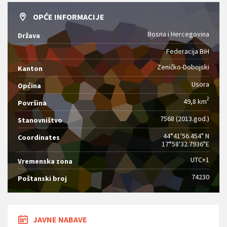
OPĆE INFORMACIJE
Bosna i Hercegovina
Država
Federacija BiH
Zeničko-Dobojski
Kanton
Usora
Općina
2
49,8 km
Površina
7568 (2013.god.)
Stanovništvo
44°41'56.454" N
Coordinates
17°58'32.7936"E
UTC+1
Vremenska zona
74230
Poštanski broj
JAVNE NABAVE