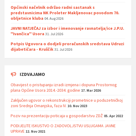
Općinski načelnik održao radni sastanak s
predstavnicima NK Proleter Makljenovac povodom 70.
obljetnice kluba
04. Aug 2026
JAVNI NATJEČAJ za izbor i imenovanje ravnatelja/ice J.P.U.
''Ivančica'' Usora
31. Jul 2026
Potpis Ugovora o dodjeli proračunskih sredstava Udruzi
dijabetičara - Kruščik
31. Jul 2026
IZDVAJAMO
Obavijest o pristupanju izradi izmjena i dopuna Prostornog
plana Općine Usora 2014.-2034. godine
17. Mar 2026
Zaključen ugovor o rekonstrukciji prometnice u poduzetničkoj
zoni Srednja Omanjska, faza IV.
10. Nov 2023
Poziv na prezentaciju poticaja u gospodarstvu ZDŽ
05. Apr 2022
PODIJELITE ISKUSTVO O ZADOVOLJSTVU USLUGAMA JAVNE
UPRAVE
12. Nov 2021