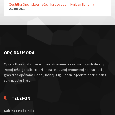
Čestitka Općinskog načelnika povodom Kurban Bajrama
20. Jul 2021
OPĆINA USORA
Općina Usora nalazi se u dolini istoimene rijeke, na magistralnom putu
Doboj-Tešanj-Teslić. Nalazi se na relativnoj prometnoj komunikaciji,
graniči sa općinama Doboj, Doboj-Jug i Tešanj. Sjedište općine nalazi
se u naselju Sivša.
TELEFONI
Kabinet Načelnika