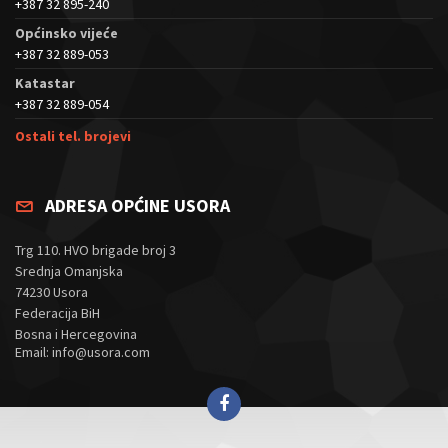
+387 32 895-240
Općinsko vijeće
+387 32 889-053
Katastar
+387 32 889-054
Ostali tel. brojevi
ADRESA OPĆINE USORA
Trg 110. HVO brigade broj 3
Srednja Omanjska
74230 Usora
Federacija BiH
Bosna i Hercegovina
Email: info@usora.com