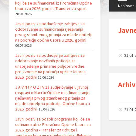
koji će se sufinancirati iz Proračuna Općine
Naslovna
Usora za 2026. godinu-Transfer za sport
28.07.2026
Javni poziv za podnošenje zahtjeva za
Javne
odobravanje sufinanciranja rješavanja
prvog stambenog pitanja za mlade obitelji
na području općine Usora u 2026. godini
06.07.2026
Javni poziv za podnošenje zahtjeva za
21.01.
odobravanje novčanih poticaja za
unaprjeđenje primarne poljoprivredne
proizvodnje na području općine Usora u
2026. godini
15.06.2026
Arhiv
J A V N I P O Z I V za sudjelovanje u javnoj
raspravi o Nacrtu Odluke o sufinanciranje
rješavanja prvog stambenog pitanja za
mlade obitelji na području Općine Usora u
2026. godini.
15.04.2026
21.01.
Javni poziv za odabir programa koji će se
sufinancirati iz Proračuna Općine Usora za
2026. godinu - Transfer za udruge i
fondacije koje nisu obuhvaćene odlukama