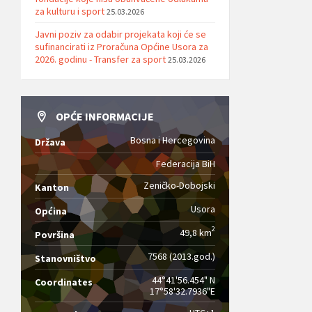
za kulturu i sport
25.03.2026
Javni poziv za odabir projekata koji će se
sufinancirati iz Proračuna Općine Usora za
2026. godinu - Transfer za sport
25.03.2026
OPĆE INFORMACIJE
Bosna i Hercegovina
Država
Federacija BiH
Zeničko-Dobojski
Kanton
Usora
Općina
2
49,8 km
Površina
7568 (2013.god.)
Stanovništvo
44°41'56.454" N
Coordinates
17°58'32.7936"E