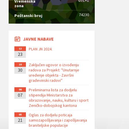
UTC+1
Vremenska
zona
74230
Poštanski broj
JAVNE NABAVE
PLAN JN 2024.
12
23
Zaključen ugovor o izvođenju
10
30
radova za Projekt: ''Unutarnje
uređenje objekta - Završni
građevinski radovi''
Preliminarna lista za dodjelu
06
07
stipendija Ministarstva za
obrazovanje, nauku, kulturu i sport
Zeničko-dobojskog kantona
Oglas za dodjelu poticaja
05
21
samozapošljavanja i zapošljavanja
braniteljske populacije