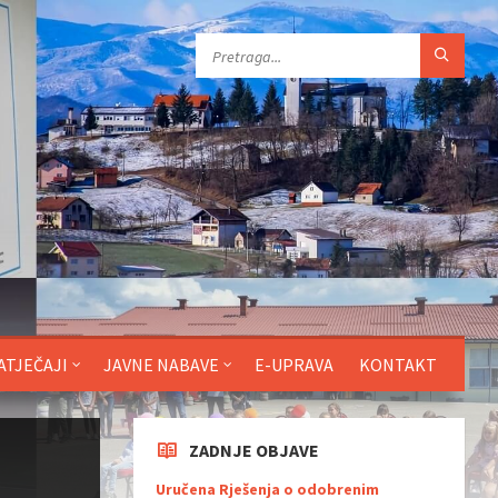
ATJEČAJI
JAVNE NABAVE
E-UPRAVA
KONTAKT
ZADNJE OBJAVE
Uručena Rješenja o odobrenim