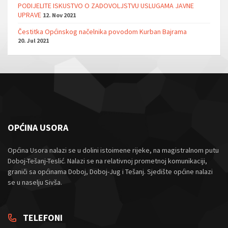
PODIJELITE ISKUSTVO O ZADOVOLJSTVU USLUGAMA JAVNE
UPRAVE
12. Nov 2021
Čestitka Općinskog načelnika povodom Kurban Bajrama
20. Jul 2021
OPĆINA USORA
Općina Usora nalazi se u dolini istoimene rijeke, na magistralnom putu
Doboj-Tešanj-Teslić. Nalazi se na relativnoj prometnoj komunikaciji,
graniči sa općinama Doboj, Doboj-Jug i Tešanj. Sjedište općine nalazi
se u naselju Sivša.
TELEFONI