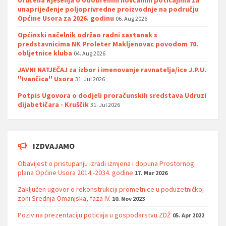
Uručena Rješenja o odobrenim novčanim poticajima za
unaprijeđenje poljoprivredne proizvodnje na području
Općine Usora za 2026. godinu
06. Aug 2026
Općinski načelnik održao radni sastanak s
predstavnicima NK Proleter Makljenovac povodom 70.
obljetnice kluba
04. Aug 2026
JAVNI NATJEČAJ za izbor i imenovanje ravnatelja/ice J.P.U.
''Ivančica'' Usora
31. Jul 2026
Potpis Ugovora o dodjeli proračunskih sredstava Udruzi
dijabetičara - Kruščik
31. Jul 2026
IZDVAJAMO
Obavijest o pristupanju izradi izmjena i dopuna Prostornog
plana Općine Usora 2014.-2034. godine
17. Mar 2026
Zaključen ugovor o rekonstrukciji prometnice u poduzetničkoj
zoni Srednja Omanjska, faza IV.
10. Nov 2023
Poziv na prezentaciju poticaja u gospodarstvu ZDŽ
05. Apr 2022