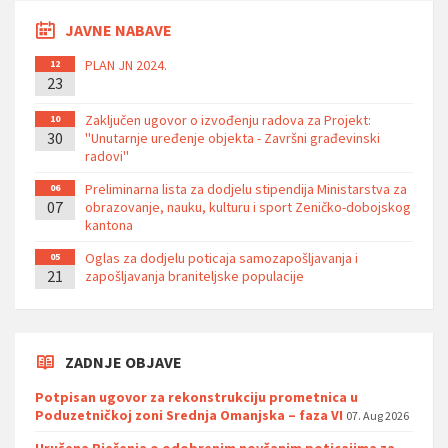
JAVNE NABAVE
PLAN JN 2024.
12
23
Zaključen ugovor o izvođenju radova za Projekt:
10
30
''Unutarnje uređenje objekta - Završni građevinski
radovi''
Preliminarna lista za dodjelu stipendija Ministarstva za
06
07
obrazovanje, nauku, kulturu i sport Zeničko-dobojskog
kantona
Oglas za dodjelu poticaja samozapošljavanja i
05
21
zapošljavanja braniteljske populacije
ZADNJE OBJAVE
Potpisan ugovor za rekonstrukciju prometnica u
Poduzetničkoj zoni Srednja Omanjska – faza VI
07. Aug 2026