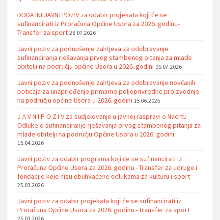
DODATNI JAVNI POZIV za odabir projekata koji će se
sufinancirati iz Proračuna Općine Usora za 2026. godinu-
Transfer za sport
28.07.2026
Javni poziv za podnošenje zahtjeva za odobravanje
sufinanciranja rješavanja prvog stambenog pitanja za mlade
obitelji na području općine Usora u 2026. godini
06.07.2026
Javni poziv za podnošenje zahtjeva za odobravanje novčanih
poticaja za unaprjeđenje primarne poljoprivredne proizvodnje
na području općine Usora u 2026. godini
15.06.2026
J A V N I P O Z I V za sudjelovanje u javnoj raspravi o Nacrtu
Odluke o sufinanciranje rješavanja prvog stambenog pitanja za
mlade obitelji na području Općine Usora u 2026. godini.
15.04.2026
Javni poziv za odabir programa koji će se sufinancirati iz
Proračuna Općine Usora za 2026. godinu - Transfer za udruge i
fondacije koje nisu obuhvaćene odlukama za kulturu i sport
25.03.2026
Javni poziv za odabir projekata koji će se sufinancirati iz
Proračuna Općine Usora za 2026. godinu - Transfer za sport
25.03.2026