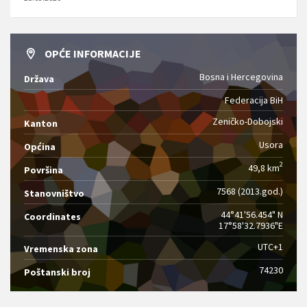
OPĆE INFORMACIJE
Bosna i Hercegovina
Država
Federacija BiH
Zeničko-Dobojski
Kanton
Usora
Općina
2
49,8 km
Površina
7568 (2013.god.)
Stanovništvo
44°41'56.454" N
Coordinates
17°58'32.7936"E
UTC+1
Vremenska zona
74230
Poštanski broj