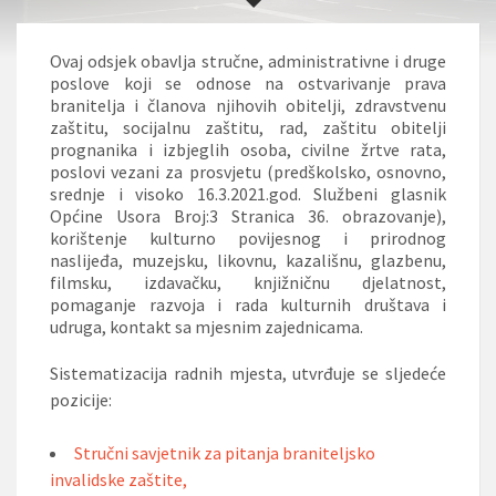
Ovaj odsjek obavlja stručne, administrativne i druge
poslove koji se odnose na ostvarivanje prava
branitelja i članova njihovih obitelji, zdravstvenu
zaštitu, socijalnu zaštitu, rad, zaštitu obitelji
prognanika i izbjeglih osoba, civilne žrtve rata,
poslovi vezani za prosvjetu (predškolsko, osnovno,
srednje i visoko 16.3.2021.god. Službeni glasnik
Općine Usora Broj:3 Stranica 36. obrazovanje),
korištenje kulturno povijesnog i prirodnog
naslijeđa, muzejsku, likovnu, kazališnu, glazbenu,
filmsku, izdavačku, knjižničnu djelatnost,
pomaganje razvoja i rada kulturnih društava i
udruga, kontakt sa mjesnim zajednicama.
Sistematizacija radnih mjesta, utvrđuje se sljedeće
pozicije:
Stručni savjetnik za pitanja braniteljsko
invalidske zaštite,