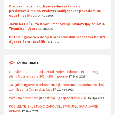
Općinski načelnik održao radni sastanak s
predstavnicima NK Proleter Makljenovac povodom 70.
obljetnice kluba
04. Aug 2026
JAVNI NATJEČAJ za izbor i imenovanje ravnatelja/ice J.P.U.
''Ivančica'' Usora
31. Jul 2026
Potpis Ugovora o dodjeli proračunskih sredstava Udruzi
dijabetičara - Kruščik
31. Jul 2026
IZDVAJAMO
Obavijest o pristupanju izradi izmjena i dopuna Prostornog
plana Općine Usora 2014.-2034. godine
17. Mar 2026
Zaključen ugovor o rekonstrukciji prometnice u poduzetničkoj
zoni Srednja Omanjska, faza IV.
10. Nov 2023
Poziv na prezentaciju poticaja u gospodarstvu ZDŽ
05. Apr 2022
PODIJELITE ISKUSTVO O ZADOVOLJSTVU USLUGAMA JAVNE
UPRAVE
12. Nov 2021