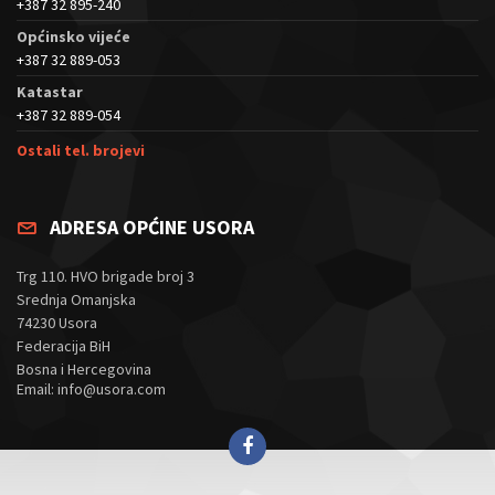
+387 32 895-240
Općinsko vijeće
+387 32 889-053
Katastar
+387 32 889-054
Ostali tel. brojevi
ADRESA OPĆINE USORA
Trg 110. HVO brigade broj 3
Srednja Omanjska
74230 Usora
Federacija BiH
Bosna i Hercegovina
Email: info@usora.com