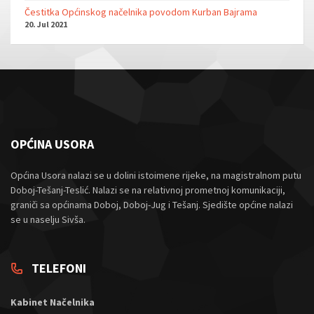
Čestitka Općinskog načelnika povodom Kurban Bajrama
20. Jul 2021
OPĆINA USORA
Općina Usora nalazi se u dolini istoimene rijeke, na magistralnom putu
Doboj-Tešanj-Teslić. Nalazi se na relativnoj prometnoj komunikaciji,
graniči sa općinama Doboj, Doboj-Jug i Tešanj. Sjedište općine nalazi
se u naselju Sivša.
TELEFONI
Kabinet Načelnika