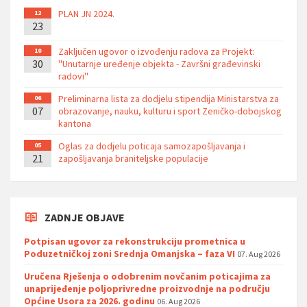
PLAN JN 2024.
12
23
Zaključen ugovor o izvođenju radova za Projekt:
10
30
''Unutarnje uređenje objekta - Završni građevinski
radovi''
Preliminarna lista za dodjelu stipendija Ministarstva za
06
07
obrazovanje, nauku, kulturu i sport Zeničko-dobojskog
kantona
Oglas za dodjelu poticaja samozapošljavanja i
05
21
zapošljavanja braniteljske populacije
ZADNJE OBJAVE
Potpisan ugovor za rekonstrukciju prometnica u
Poduzetničkoj zoni Srednja Omanjska – faza VI
07. Aug 2026
Uručena Rješenja o odobrenim novčanim poticajima za
unaprijeđenje poljoprivredne proizvodnje na području
Općine Usora za 2026. godinu
06. Aug 2026