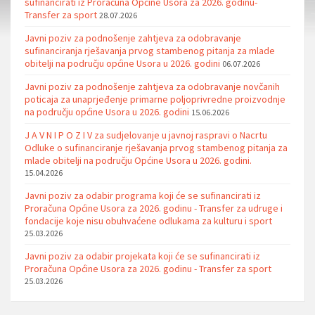
sufinancirati iz Proračuna Općine Usora za 2026. godinu-
Transfer za sport
28.07.2026
Javni poziv za podnošenje zahtjeva za odobravanje
sufinanciranja rješavanja prvog stambenog pitanja za mlade
obitelji na području općine Usora u 2026. godini
06.07.2026
Javni poziv za podnošenje zahtjeva za odobravanje novčanih
poticaja za unaprjeđenje primarne poljoprivredne proizvodnje
na području općine Usora u 2026. godini
15.06.2026
J A V N I P O Z I V za sudjelovanje u javnoj raspravi o Nacrtu
Odluke o sufinanciranje rješavanja prvog stambenog pitanja za
mlade obitelji na području Općine Usora u 2026. godini.
15.04.2026
Javni poziv za odabir programa koji će se sufinancirati iz
Proračuna Općine Usora za 2026. godinu - Transfer za udruge i
fondacije koje nisu obuhvaćene odlukama za kulturu i sport
25.03.2026
Javni poziv za odabir projekata koji će se sufinancirati iz
Proračuna Općine Usora za 2026. godinu - Transfer za sport
25.03.2026