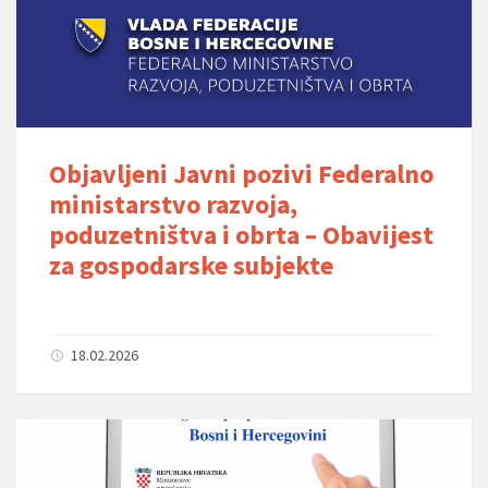
Objavljeni Javni pozivi Federalno
ministarstvo razvoja,
poduzetništva i obrta – Obavijest
za gospodarske subjekte
18.02.2026