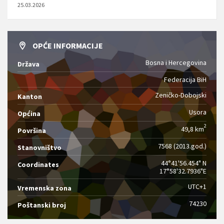
25.03.2026
OPĆE INFORMACIJE
Bosna i Hercegovina
Država
Federacija BiH
Zeničko-Dobojski
Kanton
Usora
Općina
2
49,8 km
Površina
7568 (2013.god.)
Stanovništvo
44°41'56.454" N
Coordinates
17°58'32.7936"E
UTC+1
Vremenska zona
74230
Poštanski broj