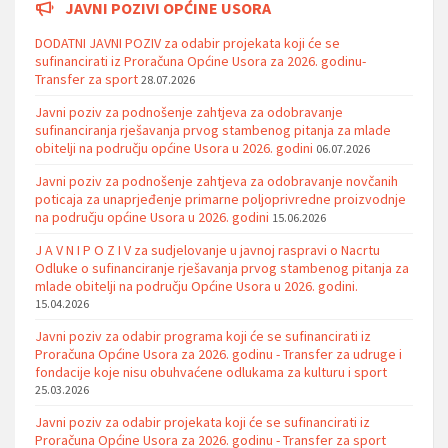
JAVNI POZIVI OPĆINE USORA
DODATNI JAVNI POZIV za odabir projekata koji će se
sufinancirati iz Proračuna Općine Usora za 2026. godinu-
Transfer za sport
28.07.2026
Javni poziv za podnošenje zahtjeva za odobravanje
sufinanciranja rješavanja prvog stambenog pitanja za mlade
obitelji na području općine Usora u 2026. godini
06.07.2026
Javni poziv za podnošenje zahtjeva za odobravanje novčanih
poticaja za unaprjeđenje primarne poljoprivredne proizvodnje
na području općine Usora u 2026. godini
15.06.2026
J A V N I P O Z I V za sudjelovanje u javnoj raspravi o Nacrtu
Odluke o sufinanciranje rješavanja prvog stambenog pitanja za
mlade obitelji na području Općine Usora u 2026. godini.
15.04.2026
Javni poziv za odabir programa koji će se sufinancirati iz
Proračuna Općine Usora za 2026. godinu - Transfer za udruge i
fondacije koje nisu obuhvaćene odlukama za kulturu i sport
25.03.2026
Javni poziv za odabir projekata koji će se sufinancirati iz
Proračuna Općine Usora za 2026. godinu - Transfer za sport