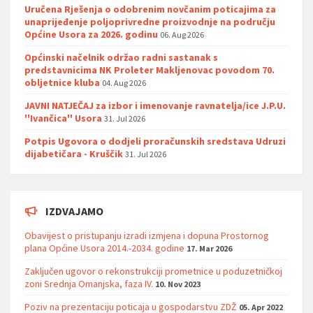
Uručena Rješenja o odobrenim novčanim poticajima za
unaprijeđenje poljoprivredne proizvodnje na području
Općine Usora za 2026. godinu
06. Aug 2026
Općinski načelnik održao radni sastanak s
predstavnicima NK Proleter Makljenovac povodom 70.
obljetnice kluba
04. Aug 2026
JAVNI NATJEČAJ za izbor i imenovanje ravnatelja/ice J.P.U.
''Ivančica'' Usora
31. Jul 2026
Potpis Ugovora o dodjeli proračunskih sredstava Udruzi
dijabetičara - Kruščik
31. Jul 2026
IZDVAJAMO
Obavijest o pristupanju izradi izmjena i dopuna Prostornog
plana Općine Usora 2014.-2034. godine
17. Mar 2026
Zaključen ugovor o rekonstrukciji prometnice u poduzetničkoj
zoni Srednja Omanjska, faza IV.
10. Nov 2023
Poziv na prezentaciju poticaja u gospodarstvu ZDŽ
05. Apr 2022