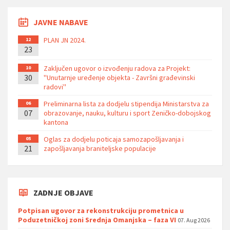
JAVNE NABAVE
PLAN JN 2024.
12
23
Zaključen ugovor o izvođenju radova za Projekt:
10
30
''Unutarnje uređenje objekta - Završni građevinski
radovi''
Preliminarna lista za dodjelu stipendija Ministarstva za
06
07
obrazovanje, nauku, kulturu i sport Zeničko-dobojskog
kantona
Oglas za dodjelu poticaja samozapošljavanja i
05
21
zapošljavanja braniteljske populacije
ZADNJE OBJAVE
Potpisan ugovor za rekonstrukciju prometnica u
Poduzetničkoj zoni Srednja Omanjska – faza VI
07. Aug 2026