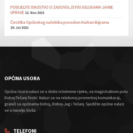
PODIJELITE ISKUSTVO O ZADOVOLJSTVU USLUGAMA JAVNE
UPRAVE
12. Nov 2021
Čestitka Općinskog načelnika povodom Kurban Bajrama
20. Jul 2021
OPĆINA USORA
Općina Usora nalazi se u dolini istoimene rijeke, na magistralnom putu
Doboj-Tešanj-Teslić. Nalazi se na relativnoj prometnoj komunikaciji,
graniči sa općinama Doboj, Doboj-Jug i Tešanj. Sjedište općine nalazi
se u naselju Sivša.
TELEFONI