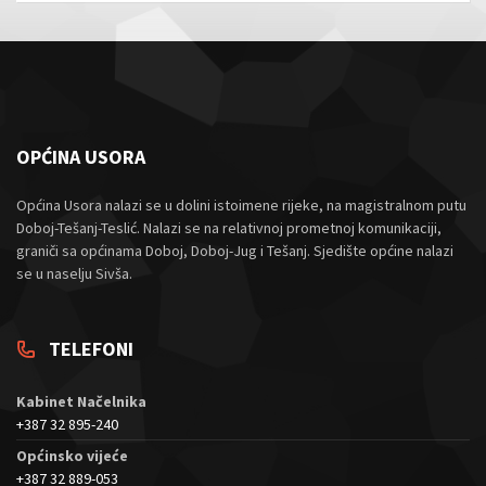
OPĆINA USORA
Općina Usora nalazi se u dolini istoimene rijeke, na magistralnom putu
Doboj-Tešanj-Teslić. Nalazi se na relativnoj prometnoj komunikaciji,
graniči sa općinama Doboj, Doboj-Jug i Tešanj. Sjedište općine nalazi
se u naselju Sivša.
TELEFONI
Kabinet Načelnika
+387 32 895-240
Općinsko vijeće
+387 32 889-053