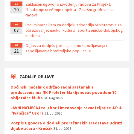
Zaključen ugovor o izvođenju radova za Projekt:
10
30
''Unutarnje uređenje objekta - Završni građevinski
radovi''
Preliminarna lista za dodjelu stipendija Ministarstva za
06
07
obrazovanje, nauku, kulturu i sport Zeničko-dobojskog
kantona
Oglas za dodjelu poticaja samozapošljavanja i
05
21
zapošljavanja braniteljske populacije
ZADNJE OBJAVE
Općinski načelnik održao radni sastanak s
predstavnicima NK Proleter Makljenovac povodom 70.
obljetnice kluba
04. Aug 2026
JAVNI NATJEČAJ za izbor i imenovanje ravnatelja/ice J.P.U.
''Ivančica'' Usora
31. Jul 2026
Potpis Ugovora o dodjeli proračunskih sredstava Udruzi
dijabetičara - Kruščik
31. Jul 2026