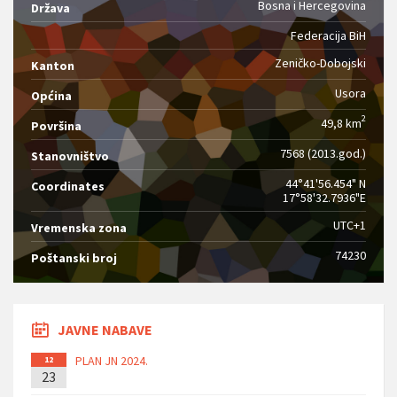
Bosna i Hercegovina
Država
Federacija BiH
Zeničko-Dobojski
Kanton
Usora
Općina
2
49,8 km
Površina
7568 (2013.god.)
Stanovništvo
44°41'56.454" N
Coordinates
17°58'32.7936"E
UTC+1
Vremenska zona
74230
Poštanski broj
JAVNE NABAVE
PLAN JN 2024.
12
23