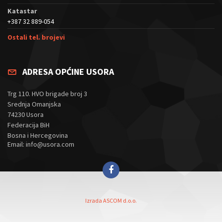
Katastar
+387 32 889-054
Ostali tel. brojevi
ADRESA OPĆINE USORA
Trg 110. HVO brigade broj 3
Srednja Omanjska
74230 Usora
Federacija BiH
Bosna i Hercegovina
Email: info@usora.com
Izrada ASCOM d.o.o.