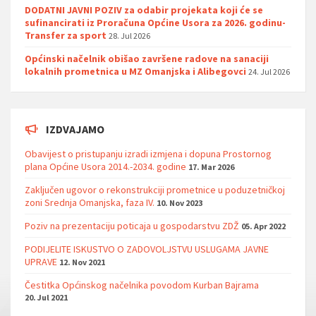
DODATNI JAVNI POZIV za odabir projekata koji će se
sufinancirati iz Proračuna Općine Usora za 2026. godinu-
Transfer za sport
28. Jul 2026
Općinski načelnik obišao završene radove na sanaciji
lokalnih prometnica u MZ Omanjska i Alibegovci
24. Jul 2026
IZDVAJAMO
Obavijest o pristupanju izradi izmjena i dopuna Prostornog
plana Općine Usora 2014.-2034. godine
17. Mar 2026
Zaključen ugovor o rekonstrukciji prometnice u poduzetničkoj
zoni Srednja Omanjska, faza IV.
10. Nov 2023
Poziv na prezentaciju poticaja u gospodarstvu ZDŽ
05. Apr 2022
PODIJELITE ISKUSTVO O ZADOVOLJSTVU USLUGAMA JAVNE
UPRAVE
12. Nov 2021
Čestitka Općinskog načelnika povodom Kurban Bajrama
20. Jul 2021