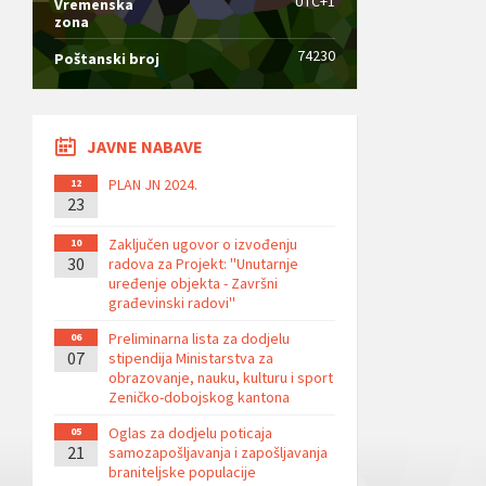
UTC+1
Vremenska
zona
74230
Poštanski broj
JAVNE NABAVE
PLAN JN 2024.
12
23
Zaključen ugovor o izvođenju
10
30
radova za Projekt: ''Unutarnje
uređenje objekta - Završni
građevinski radovi''
Preliminarna lista za dodjelu
06
07
stipendija Ministarstva za
obrazovanje, nauku, kulturu i sport
Zeničko-dobojskog kantona
Oglas za dodjelu poticaja
05
21
samozapošljavanja i zapošljavanja
braniteljske populacije