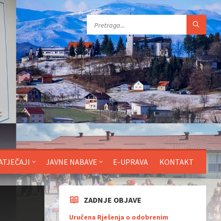
ATJEČAJI
JAVNE NABAVE
E-UPRAVA
KONTAKT
ZADNJE OBJAVE
Uručena Rješenja o odobrenim