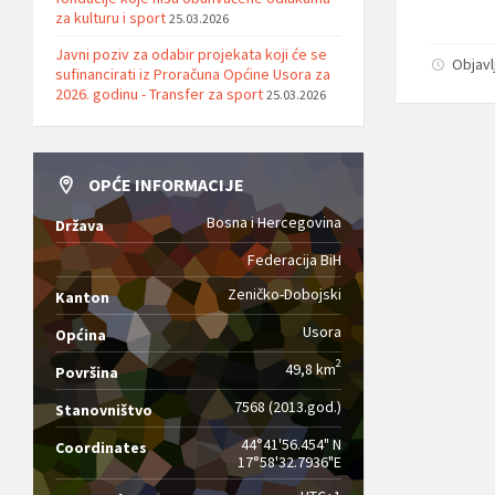
za kulturu i sport
25.03.2026
Javni poziv za odabir projekata koji će se
Objavl
sufinancirati iz Proračuna Općine Usora za
2026. godinu - Transfer za sport
25.03.2026
OPĆE INFORMACIJE
Bosna i Hercegovina
Država
Federacija BiH
Zeničko-Dobojski
Kanton
Usora
Općina
2
49,8 km
Površina
7568 (2013.god.)
Stanovništvo
44°41'56.454" N
Coordinates
17°58'32.7936"E