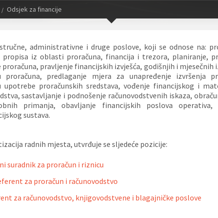
Odsjek za financije
stručne, administrativne i druge poslove, koji se odnose na: p
 propisa iz oblasti proračuna, financija i trezora, planiranje, p
 proračuna, pravljenje financijskih izvješća, godišnjih i mjesečnih 
ju proračuna, predlaganje mjera za unapređenje izvršenja pr
 upotrebe proračunskih sredstava, vođenje financijskog i mat
dstva, sastavljanje i podnošenje računovodstvenih iskaza, obračun
obnih primanja, obavljanje financijskih poslova operativa, 
ijskog sustava.
zacija radnih mjesta, utvrđuje se sljedeće pozicije:
ni suradnik za proračun i riznicu
referent za proračun i računovodstvo
ent za računovodstvo, knjigovodstvene i blagajničke poslove