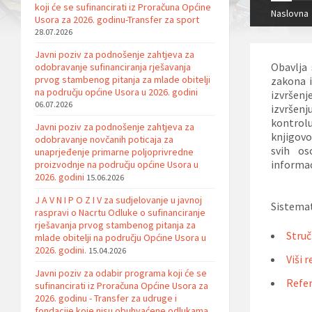
koji će se sufinancirati iz Proračuna Općine
Naslovna
Usora za 2026. godinu-Transfer za sport
28.07.2026
Javni poziv za podnošenje zahtjeva za
Obavlja 
odobravanje sufinanciranja rješavanja
prvog stambenog pitanja za mlade obitelji
zakona i
na području općine Usora u 2026. godini
izvršenje
06.07.2026
izvršen
kontrolu
Javni poziv za podnošenje zahtjeva za
knjigovo
odobravanje novčanih poticaja za
svih os
unaprjeđenje primarne poljoprivredne
informac
proizvodnje na području općine Usora u
2026. godini
15.06.2026
J A V N I P O Z I V za sudjelovanje u javnoj
Sistemati
raspravi o Nacrtu Odluke o sufinanciranje
rješavanja prvog stambenog pitanja za
Struč
mlade obitelji na području Općine Usora u
2026. godini.
15.04.2026
Viši 
Javni poziv za odabir programa koji će se
Refer
sufinancirati iz Proračuna Općine Usora za
2026. godinu - Transfer za udruge i
fondacije koje nisu obuhvaćene odlukama