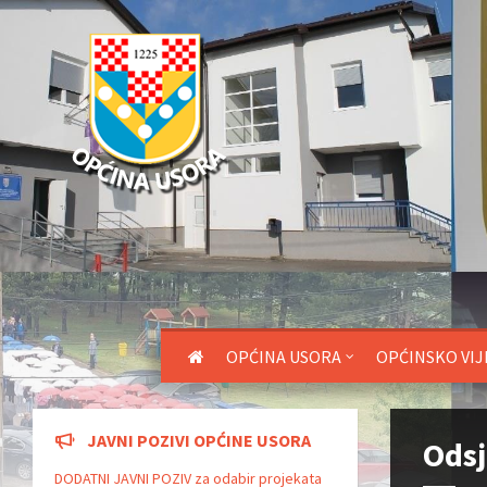
OPĆINA USORA
OPĆINSKO VIJ
JAVNI POZIVI OPĆINE USORA
Odsj
DODATNI JAVNI POZIV za odabir projekata