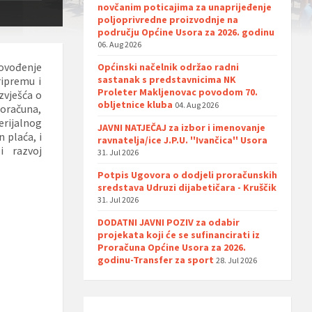
novčanim poticajima za unaprijeđenje
poljoprivredne proizvodnje na
području Općine Usora za 2026. godinu
06. Aug 2026
rovođenje
Općinski načelnik održao radni
sastanak s predstavnicima NK
ripremu i
Proleter Makljenovac povodom 70.
izvješća o
obljetnice kluba
04. Aug 2026
oračuna,
erijalnog
JAVNI NATJEČAJ za izbor i imenovanje
 plaća, i
ravnatelja/ice J.P.U. ''Ivančica'' Usora
i razvoj
31. Jul 2026
Potpis Ugovora o dodjeli proračunskih
sredstava Udruzi dijabetičara - Kruščik
31. Jul 2026
DODATNI JAVNI POZIV za odabir
projekata koji će se sufinancirati iz
Proračuna Općine Usora za 2026.
godinu-Transfer za sport
28. Jul 2026