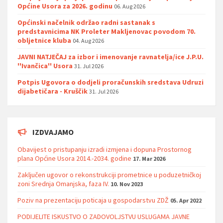
Općine Usora za 2026. godinu
06. Aug 2026
Općinski načelnik održao radni sastanak s
predstavnicima NK Proleter Makljenovac povodom 70.
obljetnice kluba
04. Aug 2026
JAVNI NATJEČAJ za izbor i imenovanje ravnatelja/ice J.P.U.
''Ivančica'' Usora
31. Jul 2026
Potpis Ugovora o dodjeli proračunskih sredstava Udruzi
dijabetičara - Kruščik
31. Jul 2026
IZDVAJAMO
Obavijest o pristupanju izradi izmjena i dopuna Prostornog
plana Općine Usora 2014.-2034. godine
17. Mar 2026
Zaključen ugovor o rekonstrukciji prometnice u poduzetničkoj
zoni Srednja Omanjska, faza IV.
10. Nov 2023
Poziv na prezentaciju poticaja u gospodarstvu ZDŽ
05. Apr 2022
PODIJELITE ISKUSTVO O ZADOVOLJSTVU USLUGAMA JAVNE