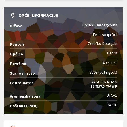
OPĆE INFORMACIJE
Bosna i Hercegovina
Država
Federacija BiH
Zeničko-Dobojski
Kanton
Usora
Općina
2
49,8 km
Površina
7568 (2013.god.)
Stanovništvo
44°41'56.454" N
Coordinates
17°58'32.7936"E
UTC+1
Vremenska zona
74230
Poštanski broj