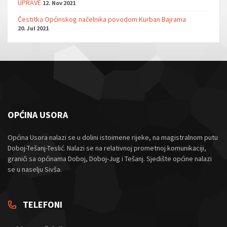
UPRAVE
12. Nov 2021
Čestitka Općinskog načelnika povodom Kurban Bajrama
20. Jul 2021
OPĆINA USORA
Općina Usora nalazi se u dolini istoimene rijeke, na magistralnom putu
Doboj-Tešanj-Teslić. Nalazi se na relativnoj prometnoj komunikaciji,
graniči sa općinama Doboj, Doboj-Jug i Tešanj. Sjedište općine nalazi
se u naselju Sivša.
TELEFONI