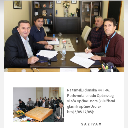
Na temelju članaka 44. i 46.
Poslovnika o radu Općinskog
vijeća općine Usora («Službeni
glasnik općine Usora»
broj:5/05 i 7/05):
S A Z I V A M