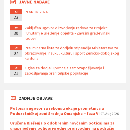
JAVNE NABAVE
PLAN JN 2024.
12
23
Zaključen ugovor o izvođenju radova za Projekt:
10
30
''Unutarnje uređenje objekta - Završni građevinski
radovi''
Preliminarna lista za dodjelu stipendija Ministarstva za
06
07
obrazovanje, nauku, kulturu i sport Zeničko-dobojskog
kantona
Oglas za dodjelu poticaja samozapošljavanja i
05
21
zapošljavanja braniteljske populacije
ZADNJE OBJAVE
Potpisan ugovor za rekonstrukciju prometnica u
Poduzetničkoj zoni Srednja Omanjska – faza VI
07. Aug 2026
Uručena Rješenja o odobrenim novčanim poticajima za
unaprijeđenje poljoprivredne proizvodnje na području