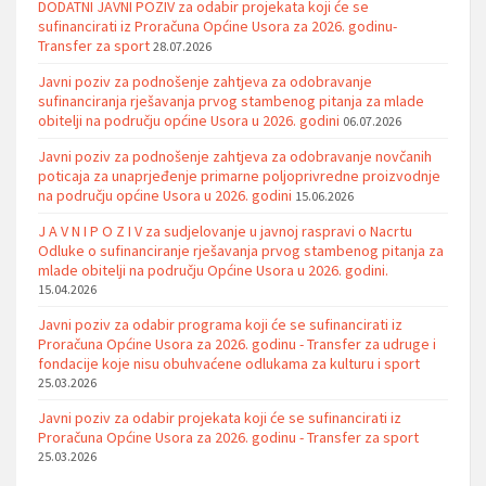
DODATNI JAVNI POZIV za odabir projekata koji će se
sufinancirati iz Proračuna Općine Usora za 2026. godinu-
Transfer za sport
28.07.2026
Javni poziv za podnošenje zahtjeva za odobravanje
sufinanciranja rješavanja prvog stambenog pitanja za mlade
obitelji na području općine Usora u 2026. godini
06.07.2026
Javni poziv za podnošenje zahtjeva za odobravanje novčanih
poticaja za unaprjeđenje primarne poljoprivredne proizvodnje
na području općine Usora u 2026. godini
15.06.2026
J A V N I P O Z I V za sudjelovanje u javnoj raspravi o Nacrtu
Odluke o sufinanciranje rješavanja prvog stambenog pitanja za
mlade obitelji na području Općine Usora u 2026. godini.
15.04.2026
Javni poziv za odabir programa koji će se sufinancirati iz
Proračuna Općine Usora za 2026. godinu - Transfer za udruge i
fondacije koje nisu obuhvaćene odlukama za kulturu i sport
25.03.2026
Javni poziv za odabir projekata koji će se sufinancirati iz
Proračuna Općine Usora za 2026. godinu - Transfer za sport
25.03.2026