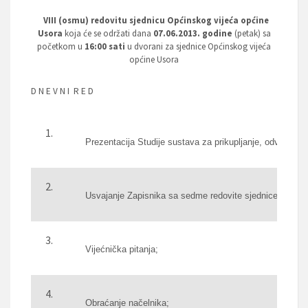
VIII (osmu) redovitu sjednicu Općinskog vijeća općine
Usora
koja će se održati dana
07.06.2013. godine
(petak) sa
početkom u
16:00 sati
u dvorani za sjednice Općinskog vijeća
općine Usora
D N E V N I R E D
Prezentacija Studije sustava za prikupljanje, odvodnju 
Usvajanje Zapisnika sa sedme redovite sjednice Općins
Vijećnička pitanja;
Obraćanje načelnika;