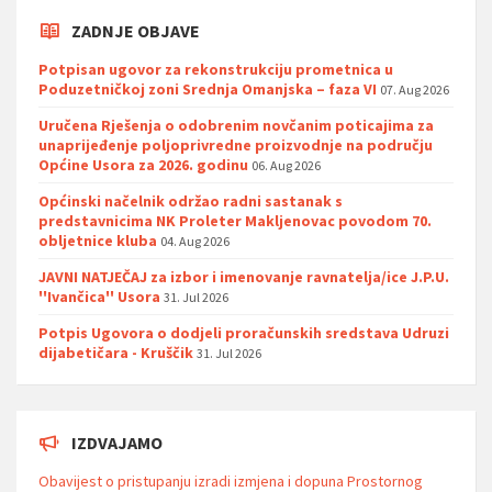
ZADNJE OBJAVE
Potpisan ugovor za rekonstrukciju prometnica u
Poduzetničkoj zoni Srednja Omanjska – faza VI
07. Aug 2026
Uručena Rješenja o odobrenim novčanim poticajima za
unaprijeđenje poljoprivredne proizvodnje na području
Općine Usora za 2026. godinu
06. Aug 2026
Općinski načelnik održao radni sastanak s
predstavnicima NK Proleter Makljenovac povodom 70.
obljetnice kluba
04. Aug 2026
JAVNI NATJEČAJ za izbor i imenovanje ravnatelja/ice J.P.U.
''Ivančica'' Usora
31. Jul 2026
Potpis Ugovora o dodjeli proračunskih sredstava Udruzi
dijabetičara - Kruščik
31. Jul 2026
IZDVAJAMO
Obavijest o pristupanju izradi izmjena i dopuna Prostornog