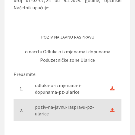
broj 01-02-07/24 od 9.2.2024. godine, općinski
Načelnik
upućuje
:
POZIV NA JAVNU RASPRAVU
o
nacrtu Odluke o izmjenama i dopunama
Poduzetničke zone Ularice
Preuzmite:
odluka-o-izmjenana-i-
1.
dopunama-pz-ularice
poziv-na-javnu-raspravu-pz-
2.
ularice