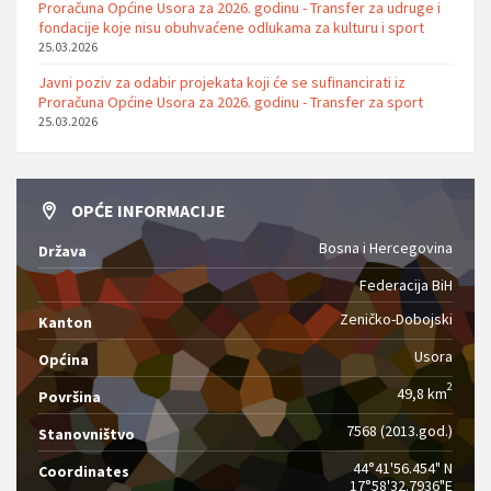
Proračuna Općine Usora za 2026. godinu - Transfer za udruge i
fondacije koje nisu obuhvaćene odlukama za kulturu i sport
25.03.2026
Javni poziv za odabir projekata koji će se sufinancirati iz
Proračuna Općine Usora za 2026. godinu - Transfer za sport
25.03.2026
OPĆE INFORMACIJE
Bosna i Hercegovina
Država
Federacija BiH
Zeničko-Dobojski
Kanton
Usora
Općina
2
49,8 km
Površina
7568 (2013.god.)
Stanovništvo
44°41'56.454" N
Coordinates
17°58'32.7936"E