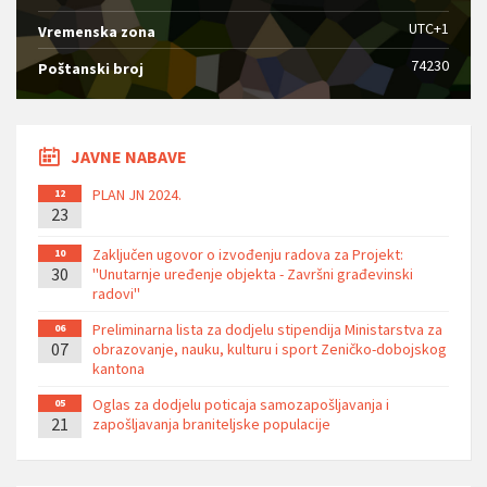
UTC+1
Vremenska zona
74230
Poštanski broj
JAVNE NABAVE
PLAN JN 2024.
12
23
Zaključen ugovor o izvođenju radova za Projekt:
10
30
''Unutarnje uređenje objekta - Završni građevinski
radovi''
Preliminarna lista za dodjelu stipendija Ministarstva za
06
07
obrazovanje, nauku, kulturu i sport Zeničko-dobojskog
kantona
Oglas za dodjelu poticaja samozapošljavanja i
05
21
zapošljavanja braniteljske populacije