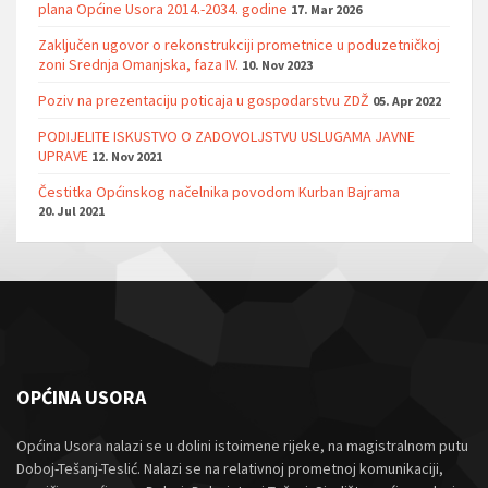
plana Općine Usora 2014.-2034. godine
17. Mar 2026
Zaključen ugovor o rekonstrukciji prometnice u poduzetničkoj
zoni Srednja Omanjska, faza IV.
10. Nov 2023
Poziv na prezentaciju poticaja u gospodarstvu ZDŽ
05. Apr 2022
PODIJELITE ISKUSTVO O ZADOVOLJSTVU USLUGAMA JAVNE
UPRAVE
12. Nov 2021
Čestitka Općinskog načelnika povodom Kurban Bajrama
20. Jul 2021
OPĆINA USORA
Općina Usora nalazi se u dolini istoimene rijeke, na magistralnom putu
Doboj-Tešanj-Teslić. Nalazi se na relativnoj prometnoj komunikaciji,