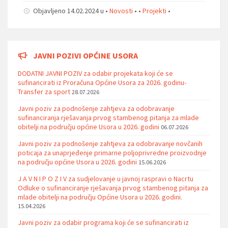
Objavljeno 14.02.2024 u •
Novosti
• •
Projekti
•
JAVNI POZIVI OPĆINE USORA
DODATNI JAVNI POZIV za odabir projekata koji će se
sufinancirati iz Proračuna Općine Usora za 2026. godinu-
Transfer za sport
28.07.2026
Javni poziv za podnošenje zahtjeva za odobravanje
sufinanciranja rješavanja prvog stambenog pitanja za mlade
obitelji na području općine Usora u 2026. godini
06.07.2026
Javni poziv za podnošenje zahtjeva za odobravanje novčanih
poticaja za unaprjeđenje primarne poljoprivredne proizvodnje
na području općine Usora u 2026. godini
15.06.2026
J A V N I P O Z I V za sudjelovanje u javnoj raspravi o Nacrtu
Odluke o sufinanciranje rješavanja prvog stambenog pitanja za
mlade obitelji na području Općine Usora u 2026. godini.
15.04.2026
Javni poziv za odabir programa koji će se sufinancirati iz