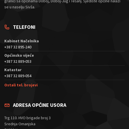
graniči sa općinama Doboj, Doboj-Jug i Tešanj. Sjedište općine nalazi
se u naselju Sivša.
TELEFONI
Kabinet Načelnika
+387 32 895-240
Općinsko vijeće
+387 32 889-053
Katastar
+387 32 889-054
Ostali tel. brojevi
ADRESA OPĆINE USORA
Trg 110. HVO brigade broj 3
Srednja Omanjska