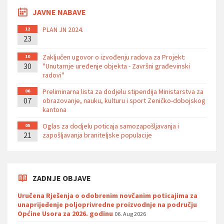
JAVNE NABAVE
PLAN JN 2024.
12
23
Zaključen ugovor o izvođenju radova za Projekt:
10
30
''Unutarnje uređenje objekta - Završni građevinski
radovi''
Preliminarna lista za dodjelu stipendija Ministarstva za
06
07
obrazovanje, nauku, kulturu i sport Zeničko-dobojskog
kantona
Oglas za dodjelu poticaja samozapošljavanja i
05
21
zapošljavanja braniteljske populacije
ZADNJE OBJAVE
Uručena Rješenja o odobrenim novčanim poticajima za
unaprijeđenje poljoprivredne proizvodnje na području
Općine Usora za 2026. godinu
06. Aug 2026