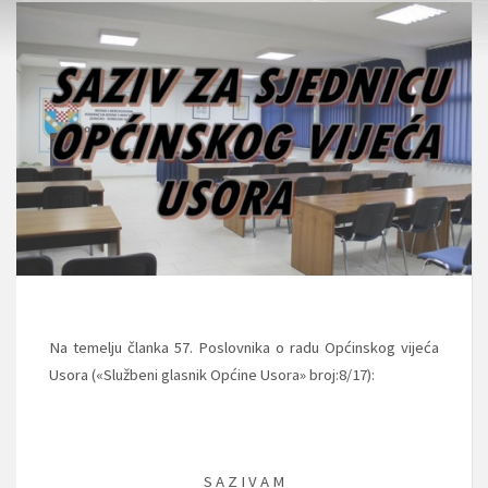
Na temelju članka 57. Poslovnika o radu Općinskog vijeća
Usora («Službeni glasnik Općine Usora» broj:8/17):
S A Z I V A M