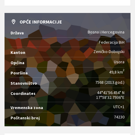
OPĆE INFORMACIJE
Bosna i Hercegovina
Država
Federacija BiH
Zeničko-Dobojski
Kanton
Usora
Općina
2
49,8 km
Površina
7568 (2013.god.)
Stanovništvo
44°41'56.454" N
Coordinates
17°58'32.7936"E
UTC+1
Vremenska zona
74230
Poštanski broj