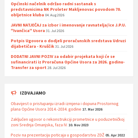
Općinski načelnik održao radni sastanak s
predstavnicima NK Proleter Makljenovac povodom 70.
obljetnice kluba
04. Aug 2026
JAVNI NATJEČAJ za izbor i imenovanje ravnatelja/ice J.P.U.
''Ivančica'' Usora
31. Jul 2026
Potpis Ugovora o dodjeli proračunskih sredstava Udruzi
dijabetičara - Kruščik
31. Jul 2026
DODATNI JAVNI POZIV za odabir projekata koji će se
sufinancirati iz Proračuna Općine Usora za 2026. godinu-
Transfer za sport
28. Jul 2026
IZDVAJAMO
Obavijest o pristupanju izradi izmjena i dopuna Prostornog
plana Općine Usora 2014.-2034. godine
17. Mar 2026
Zaključen ugovor o rekonstrukciji prometnice u poduzetničkoj
zoni Srednja Omanjska, faza IV.
10. Nov 2023
Poziv na prezentaciju poticaja u gospodarstvu ZDŽ
05. Apr 2022