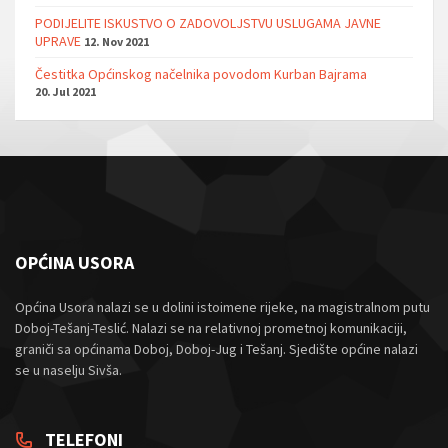
PODIJELITE ISKUSTVO O ZADOVOLJSTVU USLUGAMA JAVNE
UPRAVE
12. Nov 2021
Čestitka Općinskog načelnika povodom Kurban Bajrama
20. Jul 2021
OPĆINA USORA
Općina Usora nalazi se u dolini istoimene rijeke, na magistralnom putu
Doboj-Tešanj-Teslić. Nalazi se na relativnoj prometnoj komunikaciji,
graniči sa općinama Doboj, Doboj-Jug i Tešanj. Sjedište općine nalazi
se u naselju Sivša.
TELEFONI