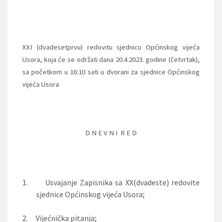
XXI (dvadesetprvu) redovitu
sjednicu Općinskog vijeća
Usora, koja će se održati dana
20.4.2023. godine (četvrtak),
sa početkom
u 16:10 sati
u dvorani za sjednice Općinskog
vijeća Usora
D N E V N I R E D
1.
Usvajanje Zapisnika sa XX(dvadeste) redovite
sjednice Općinskog vijeća Usora;
2.
Vijećnička pitanja;