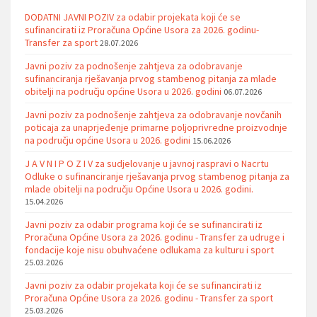
DODATNI JAVNI POZIV za odabir projekata koji će se
sufinancirati iz Proračuna Općine Usora za 2026. godinu-
Transfer za sport
28.07.2026
Javni poziv za podnošenje zahtjeva za odobravanje
sufinanciranja rješavanja prvog stambenog pitanja za mlade
obitelji na području općine Usora u 2026. godini
06.07.2026
Javni poziv za podnošenje zahtjeva za odobravanje novčanih
poticaja za unaprjeđenje primarne poljoprivredne proizvodnje
na području općine Usora u 2026. godini
15.06.2026
J A V N I P O Z I V za sudjelovanje u javnoj raspravi o Nacrtu
Odluke o sufinanciranje rješavanja prvog stambenog pitanja za
mlade obitelji na području Općine Usora u 2026. godini.
15.04.2026
Javni poziv za odabir programa koji će se sufinancirati iz
Proračuna Općine Usora za 2026. godinu - Transfer za udruge i
fondacije koje nisu obuhvaćene odlukama za kulturu i sport
25.03.2026
Javni poziv za odabir projekata koji će se sufinancirati iz
Proračuna Općine Usora za 2026. godinu - Transfer za sport
25.03.2026