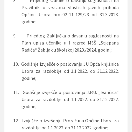
8.
Prijedlog Odluke o davanju suglasnosti na
Pravilnik o vrstama vlastitih javnih prihoda
Općine Usora broj:02-11-129/23 od 31.3.2023.
godine;
9.
Prijedlog Zaključka o davanju suglasnosti na
Plan upisa učenika u I razred MSŠ „Stjepana
Radića“ Žabljak u školskoj 2023./2024. godini;
10.
Godišnje izvješće o poslovanju JU Opća knjižnica
Usora za razdoblje od 1.1.2022. do 31.12.2022.
godine;
11.
Godišnje izvješće o poslovanju J.P.U. „Ivančica“
Usora za razdoblje od 1.1.2022. do 31.12.2022.
godine;
12.
Izvješće o izvršenju Proračuna Općine Usora za
razdoblje od 1.1.2022. do 31.12.2022. godine;