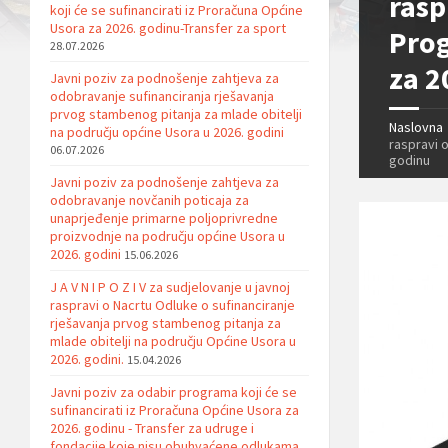
rasp
koji će se sufinancirati iz Proračuna Općine
Usora za 2026. godinu-Transfer za sport
Prog
28.07.2026
za 2
Javni poziv za podnošenje zahtjeva za
odobravanje sufinanciranja rješavanja
prvog stambenog pitanja za mlade obitelji
Naslovna
na području općine Usora u 2026. godini
raspravi 
06.07.2026
godinu
Javni poziv za podnošenje zahtjeva za
odobravanje novčanih poticaja za
unaprjeđenje primarne poljoprivredne
proizvodnje na području općine Usora u
2026. godini
15.06.2026
J A V N I P O Z I V za sudjelovanje u javnoj
raspravi o Nacrtu Odluke o sufinanciranje
rješavanja prvog stambenog pitanja za
mlade obitelji na području Općine Usora u
2026. godini.
15.04.2026
Javni poziv za odabir programa koji će se
sufinancirati iz Proračuna Općine Usora za
2026. godinu - Transfer za udruge i
fondacije koje nisu obuhvaćene odlukama