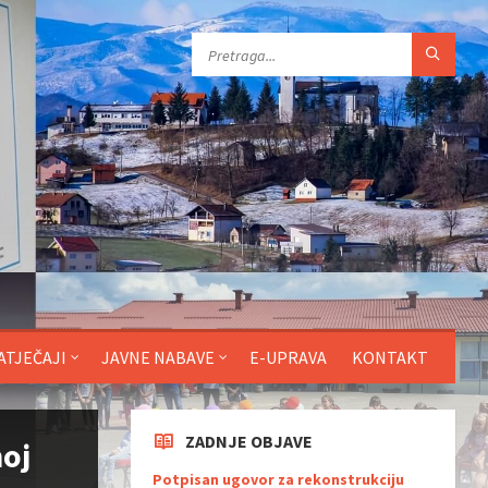
ATJEČAJI
JAVNE NABAVE
E-UPRAVA
KONTAKT
ZADNJE OBJAVE
noj
Potpisan ugovor za rekonstrukciju