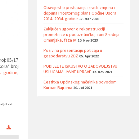
Obavijest o pristupanju izradi izmjena i
dopuna Prostornog plana Općine Usora
2014.-2034. godine
17. Mar 2026
Zaključen ugovor o rekonstrukciji
prometnice u poduzetničkoj zoni Srednja
Omanjska, faza IV.
10. Nov 2023
Poziv na prezentaciju poticaja u
gospodarstvu ZDŽ
05. Apr 2022
roj: 05/17
sora“ broj
PODIJELITE ISKUSTVO O ZADOVOLJSTVU
USLUGAMA JAVNE UPRAVE
. godine
,
12. Nov 2021
Čestitka Općinskog načelnika povodom
Kurban Bajrama
20. Jul 2021
caja za