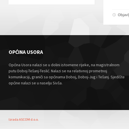
Objavl
OPĆINA USORA
Općina Usora nalazi se u dolini istoimene rijeke, na magistralnom
putu Doboj-Tešanj-Teslić. Nalazi se na relativnoj prometnoj
komunikaciji, graniči sa općinama Doboj, Doboj-Jug i Tešanj. Sjedište
općine nalazi se u naselju Sivša.
Izrada ASCOM d.o.o.