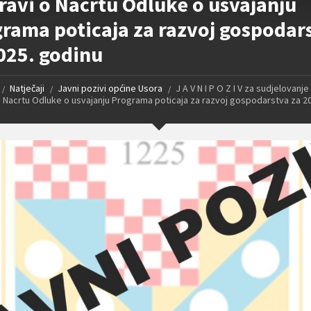
ravi o Nacrtu Odluke o usvajanju
rama poticaja za razvoj gospodar
025. godinu
Natječaji
Javni pozivi općine Usora
J A V N I P O Z I V za sudjelovanje
o Nacrtu Odluke o usvajanju Programa poticaja za razvoj gospodarstva za 2