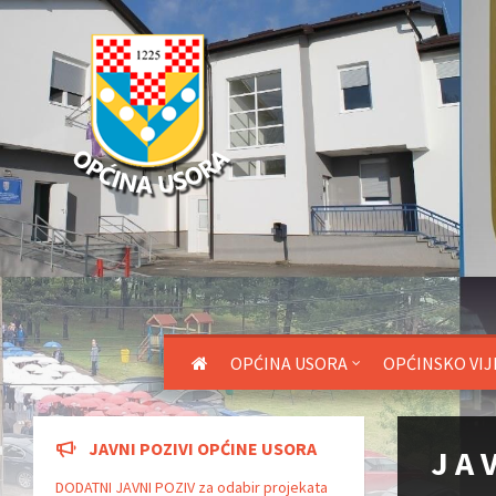
OPĆINA USORA
OPĆINSKO VIJ
JAVNI POZIVI OPĆINE USORA
J A 
DODATNI JAVNI POZIV za odabir projekata