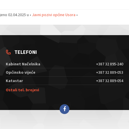
jeno 02.04.2025 u •
Javni pozivi općine Usora
•
TELEFONI
Kabinet Načelnika
+387 32 895-240
Općinsko vijeće
+387 32 889-053
Katastar
+387 32 889-054
Ostali tel. brojevi