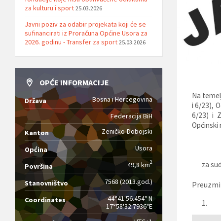
za kulturu i sport
25.03.2026
Javni poziv za odabir projekata koji će se
sufinancirati iz Proračuna Općine Usora za
2026. godinu - Transfer za sport
25.03.2026
OPĆE INFORMACIJE
Na temelj
Bosna i Hercegovina
Država
i 6/23),
O
6/23)
i Z
Federacija BiH
Općinski 
Zeničko-Dobojski
Kanton
Usora
Općina
2
za sud
49,8 km
Površina
7568 (2013.god.)
Stanovništvo
Preuzmi
44°41'56.454" N
Coordinates
1.
17°58'32.7936"E