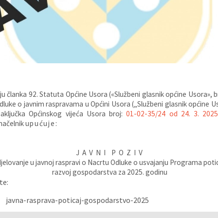
u članka 92. Statuta Općine Usora («Službeni glasnik općine Usora», b
dluke o javnim raspravama u Općini Usora („Službeni glasnik općine U
aključka Općinskog vijeća Usora broj:
01-02-35/24 od 24. 3. 2025
načelnik
upućuje:
J A V N I P O Z I V
jelovanje u javnoj raspravi o Nacrtu Odluke o usvajanju Programa poti
razvoj gospodarstva za 2025. godinu
te:
javna-rasprava-poticaj-gospodarstvo-2025