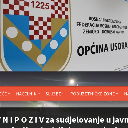
EĆE
NAČELNIK
SLUŽBE
PODUZETNIČKE ZONE
N
V N I P O Z I V za sudjelovanje u jav