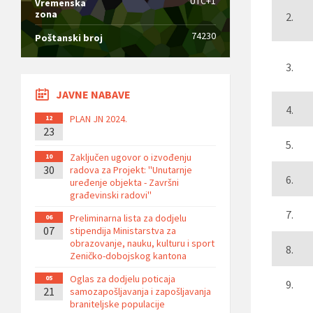
UTC+1
Vremenska
zona
2.
74230
Poštanski broj
3.
JAVNE NABAVE
4.
PLAN JN 2024.
12
23
5.
Zaključen ugovor o izvođenju
10
30
radova za Projekt: ''Unutarnje
6.
uređenje objekta - Završni
građevinski radovi''
7.
Preliminarna lista za dodjelu
06
07
stipendija Ministarstva za
obrazovanje, nauku, kulturu i sport
8.
Zeničko-dobojskog kantona
Oglas za dodjelu poticaja
05
9.
21
samozapošljavanja i zapošljavanja
braniteljske populacije