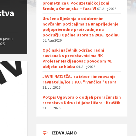
prometnica u Poduzetničkoj zoni
Srednja Omanjska – faza VI
07. Aug 2026
stva
Uručena Rješenja o odobrenim
novčanim poticajima za unaprijeđenje
poljoprivredne proizvodnje na
području Općine Usora za 2026. godinu
 u javnoj
06. Aug 2026
025.
Općinski načelnik održao radni
sastanak s predstavnicima NK
Proleter Makljenovac povodom 70.
obljetnice kluba
04. Aug 2026
JAVNI NATJEČAJ za izbor i imenovanje
ravnatelja/ice J.P.U. ''Ivančica'' Usora
31. Jul 2026
Potpis Ugovora o dodjeli proračunskih
sredstava Udruzi dijabetičara - Kruščik
31. Jul 2026
IZDVAJAMO