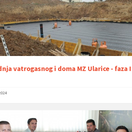
dnja vatrogasnog i doma MZ Ularice - faza I
2024