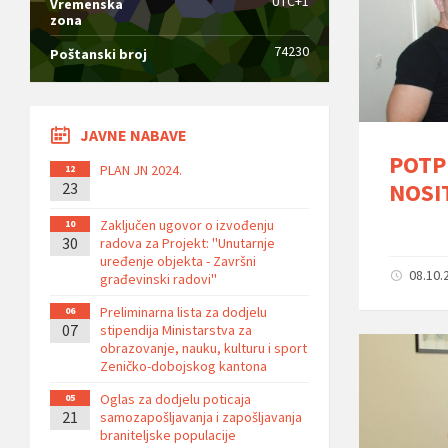
UTC+1
Vremenska
zona
74230
Poštanski broj
JAVNE NABAVE
POTP
PLAN JN 2024.
12
NOSI
23
Zaključen ugovor o izvođenju
10
30
radova za Projekt: ''Unutarnje
uređenje objekta - Završni
08.10.
građevinski radovi''
Preliminarna lista za dodjelu
06
07
stipendija Ministarstva za
obrazovanje, nauku, kulturu i sport
Zeničko-dobojskog kantona
Oglas za dodjelu poticaja
05
21
samozapošljavanja i zapošljavanja
braniteljske populacije