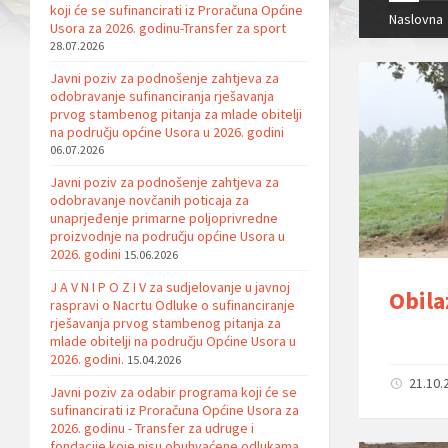
koji će se sufinancirati iz Proračuna Općine
Naslovna
Usora za 2026. godinu-Transfer za sport
28.07.2026
Javni poziv za podnošenje zahtjeva za
odobravanje sufinanciranja rješavanja
prvog stambenog pitanja za mlade obitelji
na području općine Usora u 2026. godini
06.07.2026
Javni poziv za podnošenje zahtjeva za
odobravanje novčanih poticaja za
unaprjeđenje primarne poljoprivredne
proizvodnje na području općine Usora u
2026. godini
15.06.2026
J A V N I P O Z I V za sudjelovanje u javnoj
Obila
raspravi o Nacrtu Odluke o sufinanciranje
rješavanja prvog stambenog pitanja za
mlade obitelji na području Općine Usora u
2026. godini.
15.04.2026
21.10.
Javni poziv za odabir programa koji će se
sufinancirati iz Proračuna Općine Usora za
2026. godinu - Transfer za udruge i
fondacije koje nisu obuhvaćene odlukama