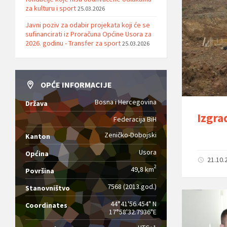
za kulturu i sport
25.03.2026
Javni poziv za odabir projekata koji će se
sufinancirati iz Proračuna Općine Usora za
2026. godinu - Transfer za sport
25.03.2026
OPĆE INFORMACIJE
Bosna i Hercegovina
Država
Izgra
Federacija BiH
Zeničko-Dobojski
Kanton
Usora
Općina
21.10.
2
49,8 km
Površina
7568 (2013.god.)
Stanovništvo
44°41'56.454" N
Coordinates
17°58'32.7936"E