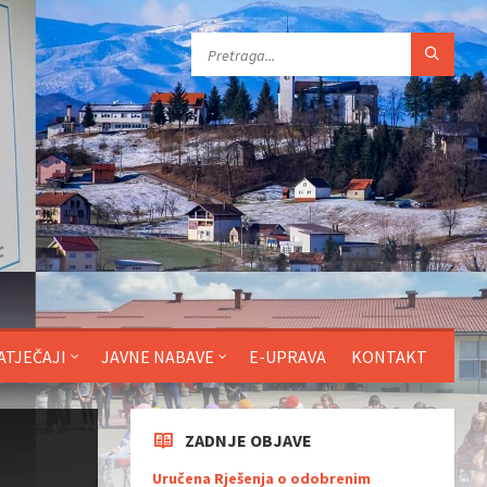
ATJEČAJI
JAVNE NABAVE
E-UPRAVA
KONTAKT
ZADNJE OBJAVE
Uručena Rješenja o odobrenim