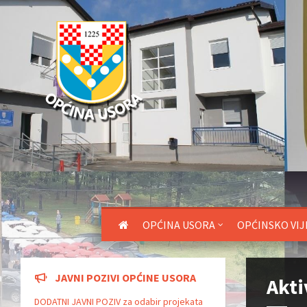
OPĆINA USORA
OPĆINSKO VIJ
JAVNI POZIVI OPĆINE USORA
Akti
DODATNI JAVNI POZIV za odabir projekata