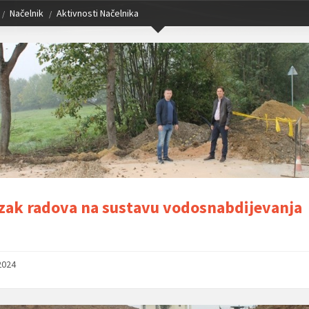
Načelnik
Aktivnosti Načelnika
zak radova na sustavu vodosnabdijevanja
2024