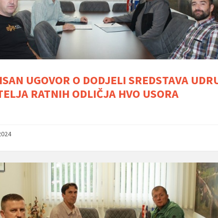
ISAN UGOVOR O DODJELI SREDSTAVA UDR
TELJA RATNIH ODLIČJA HVO USORA
2024