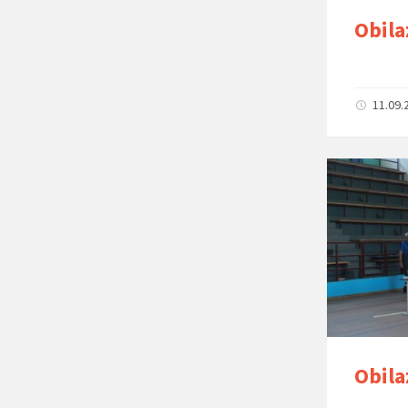
Obila
11.09.
Obila