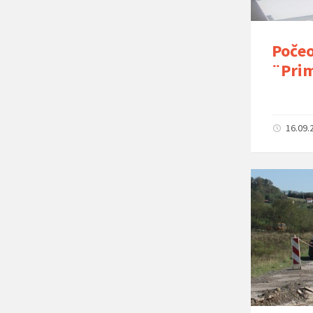
Počeo
¨Prim
16.09.