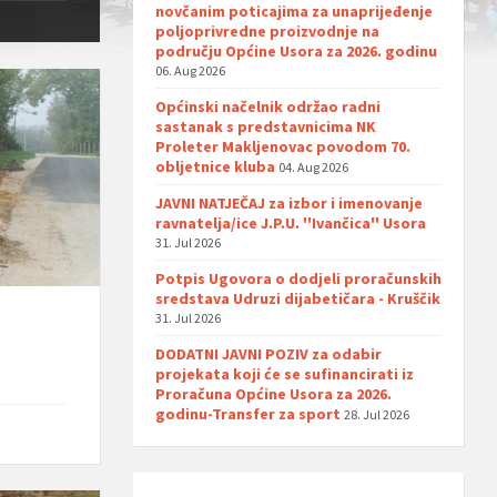
novčanim poticajima za unaprijeđenje
poljoprivredne proizvodnje na
području Općine Usora za 2026. godinu
06. Aug 2026
Općinski načelnik održao radni
sastanak s predstavnicima NK
Proleter Makljenovac povodom 70.
obljetnice kluba
04. Aug 2026
JAVNI NATJEČAJ za izbor i imenovanje
ravnatelja/ice J.P.U. ''Ivančica'' Usora
31. Jul 2026
Potpis Ugovora o dodjeli proračunskih
sredstava Udruzi dijabetičara - Kruščik
31. Jul 2026
DODATNI JAVNI POZIV za odabir
projekata koji će se sufinancirati iz
Proračuna Općine Usora za 2026.
godinu-Transfer za sport
28. Jul 2026