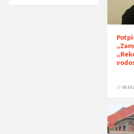
Potpi
„Zamj
„Reko
vodos
03.10.