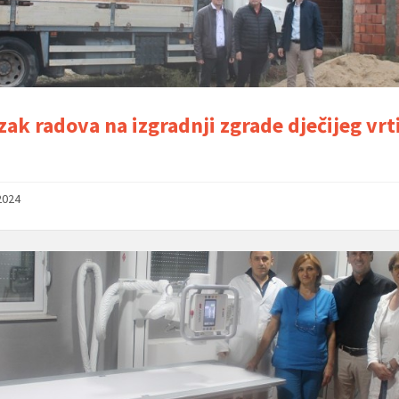
zak radova na izgradnji zgrade dječijeg vrt
2024