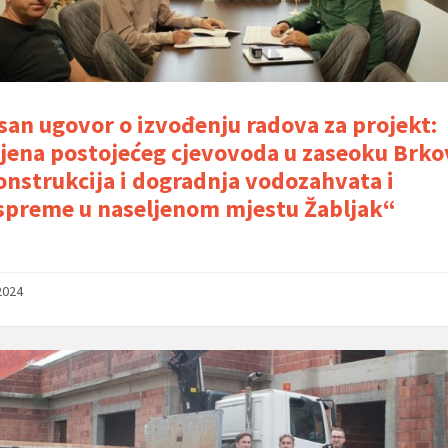
san ugovor o izvođenju radova za projekt:
ena postojećeg cjevovoda u zaseoku Brkov
nstrukcija i dogradnja vodozahvata i
preme u naseljenom mjestu Žabljak“
2024