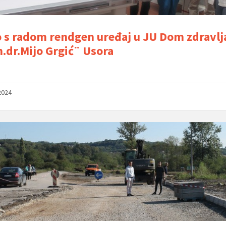
 s radom rendgen uređaj u JU Dom zdravlj
.dr.Mijo Grgić¨ Usora
2024