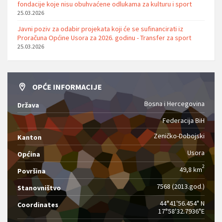
fondacije koje nisu obuhvaćene odlukama za kulturu i sport
25.03.2026
Javni poziv za odabir projekata koji će se sufinancirati iz
Proračuna Općine Usora za 2026. godinu - Transfer za sport
25.03.2026
OPĆE INFORMACIJE
Bosna i Hercegovina
Država
Federacija BiH
Zeničko-Dobojski
Kanton
Usora
Općina
2
49,8 km
Površina
7568 (2013.god.)
Stanovništvo
44°41'56.454" N
Coordinates
17°58'32.7936"E