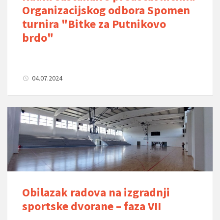
Organizacijskog odbora Spomen
turnira "Bitke za Putnikovo
brdo"
04.07.2024
Obilazak radova na izgradnji
sportske dvorane – faza VII