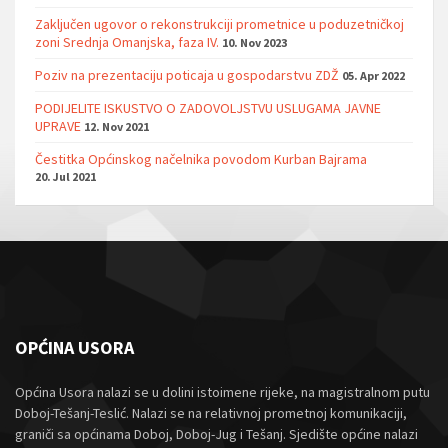
Zaključen ugovor o rekonstrukciji prometnice u poduzetničkoj
zoni Srednja Omanjska, faza IV.
10. Nov 2023
Poziv na prezentaciju poticaja u gospodarstvu ZDŽ
05. Apr 2022
PODIJELITE ISKUSTVO O ZADOVOLJSTVU USLUGAMA JAVNE
UPRAVE
12. Nov 2021
Čestitka Općinskog načelnika povodom Kurban Bajrama
20. Jul 2021
OPĆINA USORA
Općina Usora nalazi se u dolini istoimene rijeke, na magistralnom putu
Doboj-Tešanj-Teslić. Nalazi se na relativnoj prometnoj komunikaciji,
graniči sa općinama Doboj, Doboj-Jug i Tešanj. Sjedište općine nalazi