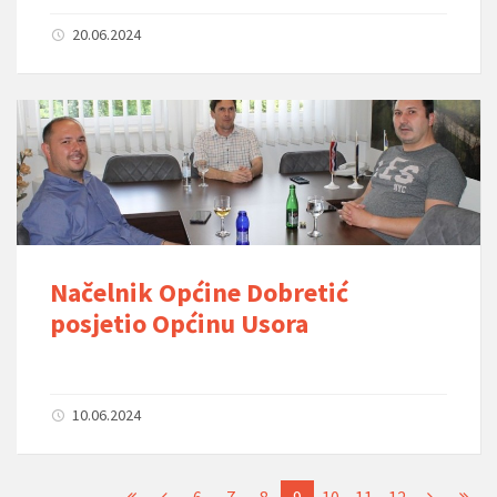
20.06.2024
Načelnik Općine Dobretić
posjetio Općinu Usora
10.06.2024
6
7
8
9
10
11
12