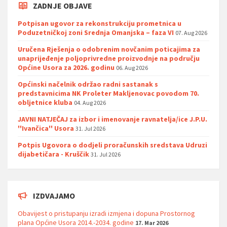
ZADNJE OBJAVE
Potpisan ugovor za rekonstrukciju prometnica u
Poduzetničkoj zoni Srednja Omanjska – faza VI
07. Aug 2026
Uručena Rješenja o odobrenim novčanim poticajima za
unaprijeđenje poljoprivredne proizvodnje na području
Općine Usora za 2026. godinu
06. Aug 2026
Općinski načelnik održao radni sastanak s
predstavnicima NK Proleter Makljenovac povodom 70.
obljetnice kluba
04. Aug 2026
JAVNI NATJEČAJ za izbor i imenovanje ravnatelja/ice J.P.U.
''Ivančica'' Usora
31. Jul 2026
Potpis Ugovora o dodjeli proračunskih sredstava Udruzi
dijabetičara - Kruščik
31. Jul 2026
IZDVAJAMO
Obavijest o pristupanju izradi izmjena i dopuna Prostornog
plana Općine Usora 2014.-2034. godine
17. Mar 2026