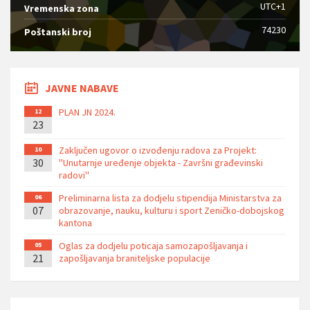
UTC+1
Vremenska zona
74230
Poštanski broj
JAVNE NABAVE
PLAN JN 2024.
12
23
Zaključen ugovor o izvođenju radova za Projekt:
10
30
''Unutarnje uređenje objekta - Završni građevinski
radovi''
Preliminarna lista za dodjelu stipendija Ministarstva za
06
07
obrazovanje, nauku, kulturu i sport Zeničko-dobojskog
kantona
Oglas za dodjelu poticaja samozapošljavanja i
05
21
zapošljavanja braniteljske populacije