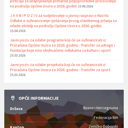
poticaja za unaprjeđenje primarne poljoprivredne proizvodnje
na području općine Usora u 2026. godini
15.06.2026
J A V N I P O Z I V za sudjelovanje u javnoj raspravi o Nacrtu
Odluke o sufinanciranje rješavanja prvog stambenog pitanja za
mlade obitelji na području Općine Usora u 2026. godini.
15.04.2026
Javni poziv za odabir programa koji će se sufinancirati iz
Proračuna Općine Usora za 2026. godinu - Transfer za udruge i
fondacije koje nisu obuhvaćene odlukama za kulturu i sport
25.03.2026
Javni poziv za odabir projekata koji će se sufinancirati iz
Proračuna Općine Usora za 2026. godinu - Transfer za sport
25.03.2026
OPĆE INFORMACIJE
Bosna i Hercegovina
Država
Federacija BiH
Zeničko-Dobojski
Kanton