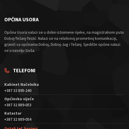
OPĆINA USORA
Općina Usora nalazi se u dolini istoimene rijeke, na magistralnom putu
Doboj-Tešanj-Teslić. Nalazi se na relativnoj prometnoj komunikaciji,
graniči sa općinama Doboj, Doboj-Jug i Tešanj. Sjedište općine nalazi
se u naselju Sivša.
TELEFONI
Kabinet Načelnika
+387 32 895-240
Općinsko vijeće
+387 32 889-053
Katastar
+387 32 889-054
Ostali tel. brojevi