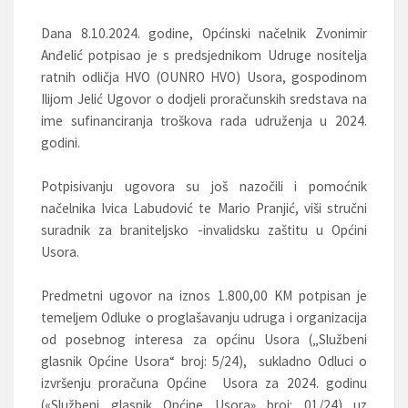
Dana 8.10.2024. godine, Općinski načelnik Zvonimir
Anđelić potpisao je s predsjednikom Udruge nositelja
ratnih odličja HVO (OUNRO HVO) Usora, gospodinom
Ilijom Jelić Ugovor o dodjeli proračunskih sredstava na
ime sufinanciranja troškova rada udruženja u 2024.
godini.
Potpisivanju ugovora su još nazočili i pomoćnik
načelnika Ivica Labudović te Mario Pranjić, viši stručni
suradnik za braniteljsko -invalidsku zaštitu u Općini
Usora.
Predmetni ugovor na iznos 1.800,00 KM potpisan je
temeljem Odluke o proglašavanju udruga i organizacija
od posebnog interesa za općinu Usora („Službeni
glasnik Općine Usora“ broj: 5/24), sukladno Odluci o
izvršenju proračuna Općine Usora za 2024. godinu
(«Službeni glasnik Općine Usora» broj: 01/24) uz