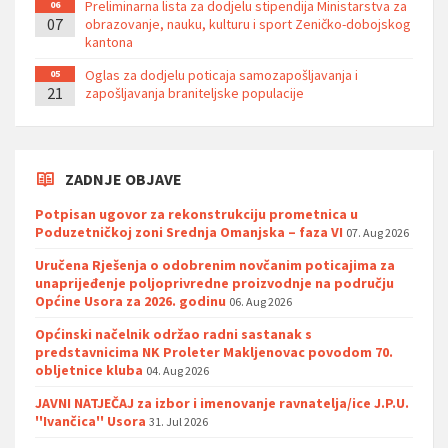
Preliminarna lista za dodjelu stipendija Ministarstva za
06
07
obrazovanje, nauku, kulturu i sport Zeničko-dobojskog
kantona
Oglas za dodjelu poticaja samozapošljavanja i
05
21
zapošljavanja braniteljske populacije
ZADNJE OBJAVE
Potpisan ugovor za rekonstrukciju prometnica u
Poduzetničkoj zoni Srednja Omanjska – faza VI
07. Aug 2026
Uručena Rješenja o odobrenim novčanim poticajima za
unaprijeđenje poljoprivredne proizvodnje na području
Općine Usora za 2026. godinu
06. Aug 2026
Općinski načelnik održao radni sastanak s
predstavnicima NK Proleter Makljenovac povodom 70.
obljetnice kluba
04. Aug 2026
JAVNI NATJEČAJ za izbor i imenovanje ravnatelja/ice J.P.U.
''Ivančica'' Usora
31. Jul 2026