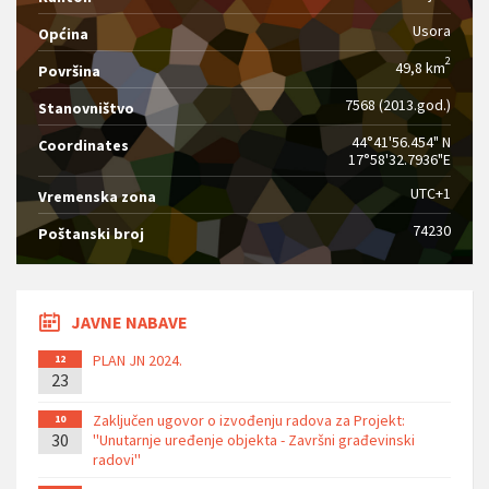
Usora
Općina
2
49,8 km
Površina
7568 (2013.god.)
Stanovništvo
44°41'56.454" N
Coordinates
17°58'32.7936"E
UTC+1
Vremenska zona
74230
Poštanski broj
JAVNE NABAVE
PLAN JN 2024.
12
23
Zaključen ugovor o izvođenju radova za Projekt:
10
30
''Unutarnje uređenje objekta - Završni građevinski
radovi''