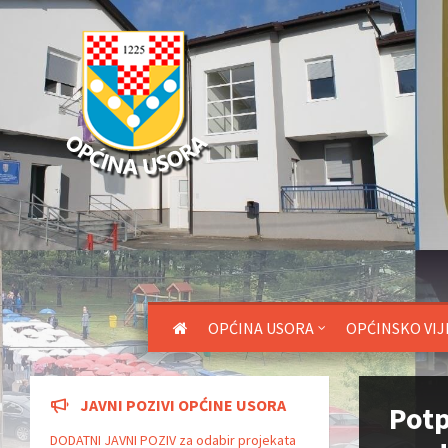
OPĆINA USORA
OPĆINSKO VIJ
JAVNI POZIVI OPĆINE USORA
Potp
DODATNI JAVNI POZIV za odabir projekata