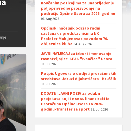
na
novčanim poticajima za unaprijeđenje
poljoprivredne proizvodnje na
području Općine Usora za 2026. godinu
06. Aug 2026
Općinski načelnik održao radni
sastanak s predstavnicima NK
anje
Proleter Makljenovac povodom 70.
obljetnice kluba
04. Aug 2026
JAVNI NATJEČAJ za izbor i imenovanje
ravnatelja/ice J.P.U. ''Ivančica'' Usora
31. Jul 2026
Potpis Ugovora o dodjeli proračunskih
sredstava Udruzi dijabetičara - Kruščik
31. Jul 2026
DODATNI JAVNI POZIV za odabir
projekata koji će se sufinancirati iz
Proračuna Općine Usora za 2026.
godinu-Transfer za sport
28. Jul 2026