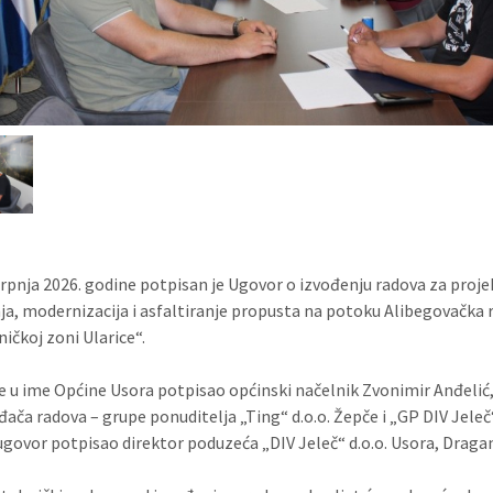
srpnja 2026. godine potpisan je Ugovor o izvođenju radova za proje
ja, modernizacija i asfaltiranje propusta na potoku Alibegovačka r
ičkoj zoni Ularice“.
e u ime Općine Usora potpisao općinski načelnik Zvonimir Anđelić, 
đača radova – grupe ponuditelja „Ting“ d.o.o. Žepče i „GP DIV Jeleč“
ugovor potpisao direktor poduzeća „DIV Jeleč“ d.o.o. Usora, Dragan