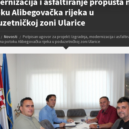
rnizacija i asfaltiranje propusta 
ku Alibegovačka rijeka u
zetničkoj zoni Ularice
Novosti
Potpisan ugovor za projekt: Izgradnja, modernizacija i asfaltir
na potoku Alibegovačka rijeka u poduzetničkoj zoni Ularice