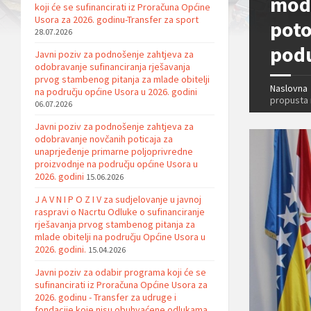
mode
koji će se sufinancirati iz Proračuna Općine
Usora za 2026. godinu-Transfer za sport
poto
28.07.2026
podu
Javni poziv za podnošenje zahtjeva za
odobravanje sufinanciranja rješavanja
prvog stambenog pitanja za mlade obitelji
Naslovna
na području općine Usora u 2026. godini
propusta 
06.07.2026
Javni poziv za podnošenje zahtjeva za
odobravanje novčanih poticaja za
unaprjeđenje primarne poljoprivredne
proizvodnje na području općine Usora u
2026. godini
15.06.2026
J A V N I P O Z I V za sudjelovanje u javnoj
raspravi o Nacrtu Odluke o sufinanciranje
rješavanja prvog stambenog pitanja za
mlade obitelji na području Općine Usora u
2026. godini.
15.04.2026
Javni poziv za odabir programa koji će se
sufinancirati iz Proračuna Općine Usora za
2026. godinu - Transfer za udruge i
fondacije koje nisu obuhvaćene odlukama