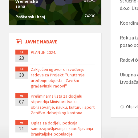
UTC+1
Stručno-
Vremenska
zona
d.o.o. U
74230
Poštanski broj
Koordina
Rok za i
JAVNE NABAVE
posao od
PLAN JN 2024.
12
23
Radovi ć
Zaključen ugovor o izvođenju
10
Ukupna v
30
radova za Projekt: ''Unutarnje
uređenje objekta - Završni
izvođača
građevinski radovi''
Preliminarna lista za dodjelu
06
07
stipendija Ministarstva za
Objavl
obrazovanje, nauku, kulturu i sport
Zeničko-dobojskog kantona
Oglas za dodjelu poticaja
05
21
samozapošljavanja i zapošljavanja
braniteljske populacije