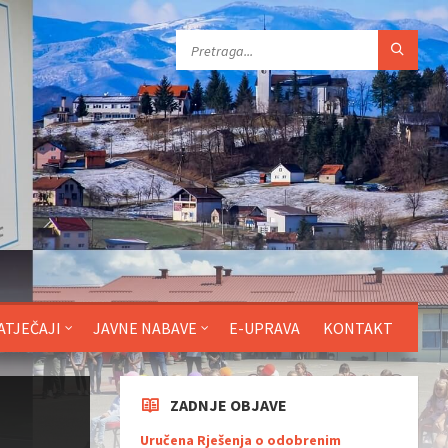
ATJEČAJI
JAVNE NABAVE
E-UPRAVA
KONTAKT
ZADNJE OBJAVE
Uručena Rješenja o odobrenim