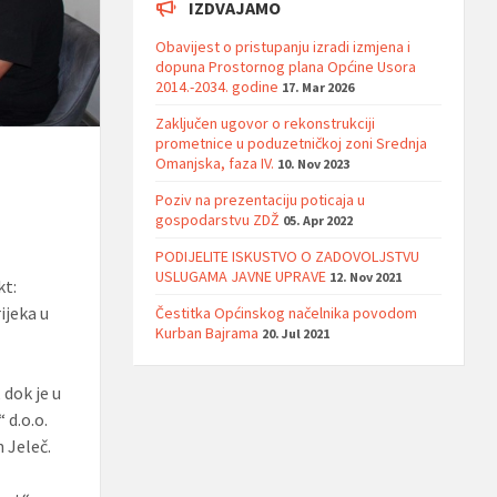
IZDVAJAMO
Obavijest o pristupanju izradi izmjena i
dopuna Prostornog plana Općine Usora
2014.-2034. godine
17. Mar 2026
Zaključen ugovor o rekonstrukciji
prometnice u poduzetničkoj zoni Srednja
Omanjska, faza IV.
10. Nov 2023
Poziv na prezentaciju poticaja u
gospodarstvu ZDŽ
05. Apr 2022
PODIJELITE ISKUSTVO O ZADOVOLJSTVU
USLUGAMA JAVNE UPRAVE
12. Nov 2021
kt:
ijeka u
Čestitka Općinskog načelnika povodom
Kurban Bajrama
20. Jul 2021
dok je u
 d.o.o.
 Jeleč.