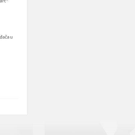
art“
đača u