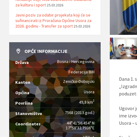
za kulturu i sport
25.03.2026
Javni poziv za odabir projekata koji će se
sufinancirati iz Proračuna Općine Usora za
2026. godinu - Transfer za sport
25.03.2026
OPĆE INFORMACIJE
Bosna i Hercegovina
Država
Federacija BiH
Dana 1. 
Zeničko-Dobojski
Kanton
„Izgradn
Usora
Općina
poduzetn
2
49,8 km
Površina
Ugovor j
7568 (2013.god.)
Stanovništvo
ime izvo
Usora – 
44°41'56.454" N
Coordinates
17°58'32.7936"E