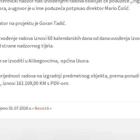
tehnički nadzor nad izvođenjem radova obavljat će poduzeće „Ing
sora, a ugovor je u ime poduzeća potpisao direktor Mario Čolić.
tor na projektu je Goran Tadić.
zvođenje radova iznosi 60 kalendarskih dana od dana uvođenja izvo
 strane nadzornog tijela.
e se izvoditi u Alibegovcima, općina Usora.
rijednost radova na izgradnji predmetnog objekta, prema ponudi
, iznosi 161.109,00 KM s PDV-om.
jeno 01.07.2026 u •
Novosti
•