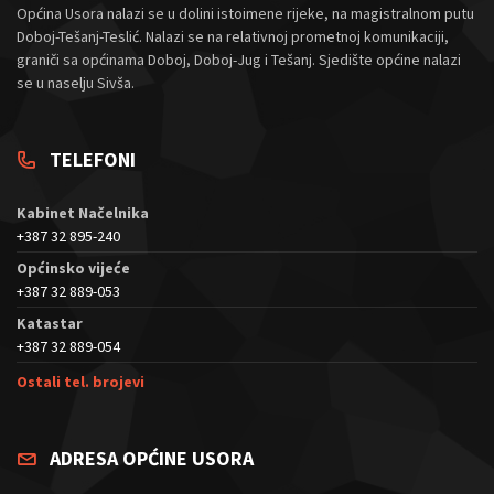
Općina Usora nalazi se u dolini istoimene rijeke, na magistralnom putu
Doboj-Tešanj-Teslić. Nalazi se na relativnoj prometnoj komunikaciji,
graniči sa općinama Doboj, Doboj-Jug i Tešanj. Sjedište općine nalazi
se u naselju Sivša.
TELEFONI
Kabinet Načelnika
+387 32 895-240
Općinsko vijeće
+387 32 889-053
Katastar
+387 32 889-054
Ostali tel. brojevi
ADRESA OPĆINE USORA