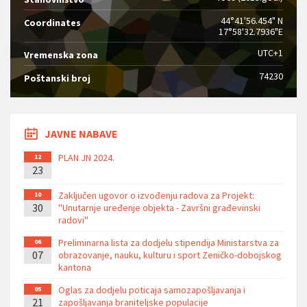
44°41'56.454" N
Coordinates
17°58'32.7936"E
UTC+1
Vremenska zona
74230
Poštanski broj
JAVNE NABAVE
PLAN JN 2024.
12
23
Zaključen ugovor o izvođenju radova za Projekt:
10
30
''Unutarnje uređenje objekta - Završni građevinski
radovi''
Preliminarna lista za dodjelu stipendija Ministarstva za
06
07
obrazovanje, nauku, kulturu i sport Zeničko-dobojskog
kantona
Oglas za dodjelu poticaja samozapošljavanja i
05
21
zapošljavanja braniteljske populacije