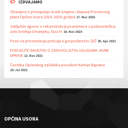
IZDVAJAMO
Obavijest o pristupanju izradi izmjena i dopuna Prostornog
plana Općine Usora 2014.-2034. godine
17. Mar 2026
Zaključen ugovor o rekonstrukciji prometnice u poduzetničkoj
zoni Srednja Omanjska, faza IV.
10. Nov 2023
Poziv na prezentaciju poticaja u gospodarstvu ZDŽ
05. Apr 2022
PODIJELITE ISKUSTVO O ZADOVOLJSTVU USLUGAMA JAVNE
UPRAVE
12. Nov 2021
Čestitka Općinskog načelnika povodom Kurban Bajrama
20. Jul 2021
OPĆINA USORA