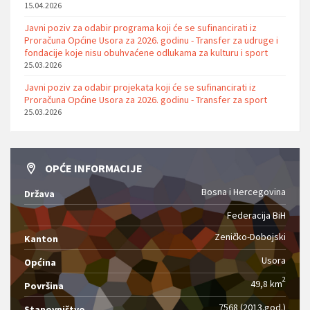
15.04.2026
Javni poziv za odabir programa koji će se sufinancirati iz
Proračuna Općine Usora za 2026. godinu - Transfer za udruge i
fondacije koje nisu obuhvaćene odlukama za kulturu i sport
25.03.2026
Javni poziv za odabir projekata koji će se sufinancirati iz
Proračuna Općine Usora za 2026. godinu - Transfer za sport
25.03.2026
OPĆE INFORMACIJE
Bosna i Hercegovina
Država
Federacija BiH
Zeničko-Dobojski
Kanton
Usora
Općina
2
49,8 km
Površina
7568 (2013.god.)
Stanovništvo