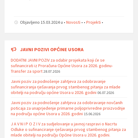
Objavljeno 15.03.2024 u •
Novosti
• •
Projekti
•
JAVNI POZIVI OPĆINE USORA
DODATNI JAVNI POZIV za odabir projekata koji će se
sufinancirati iz Proračuna Općine Usora za 2026. godinu-
Transfer za sport
28.07.2026
Javni poziv za podnošenje zahtjeva za odobravanje
sufinanciranja rješavanja prvog stambenog pitanja za mlade
obitelji na području općine Usora u 2026. godini
06.07.2026
Javni poziv za podnošenje zahtjeva za odobravanje novčanih
poticaja za unaprjeđenje primarne poljoprivredne proizvodnje
na području općine Usora u 2026. godini
15.06.2026
J A V N I P O Z I V za sudjelovanje u javnoj raspravi o Nacrtu
Odluke o sufinanciranje rješavanja prvog stambenog pitanja za
mlade obitelji na području Općine Usora u 2026. godini.