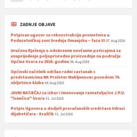
ZADNJE OBJAVE
Potpisan ugovor za rekonstrukciju prometnica u
Poduzetničkoj zoni Srednja Omanjska – faza VI
07. Aug 2026
Uručena Rješenja o odobrenim novčanim poticajima za
unaprijeđenje poljoprivredne proizvodnje na području
Općine Usora za 2026. godinu
06. Aug 2026
Općinski načelnik održao radni sastanak s
predstavnicima NK Proleter Makljenovac povodom 70.
obljetnice kluba
04. Aug 2026
JAVNI NATJEČAJ za izbor i imenovanje ravnatelja/ice J.P.U.
''Ivančica'' Usora
31. Jul 2026
Potpis Ugovora o dodjeli proračunskih sredstava Udruzi
dijabetičara - Kruščik
31. Jul 2026