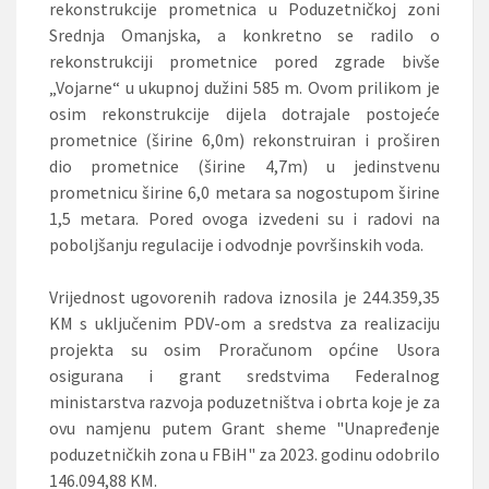
rekonstrukcije prometnica u Poduzetničkoj zoni
Srednja Omanjska, a konkretno se radilo o
rekonstrukciji prometnice pored zgrade bivše
„Vojarne“ u ukupnoj dužini 585 m. Ovom prilikom je
osim rekonstrukcije dijela dotrajale postojeće
prometnice (širine 6,0m) rekonstruiran i proširen
dio prometnice (širine 4,7m) u jedinstvenu
prometnicu širine 6,0 metara sa nogostupom širine
1,5 metara. Pored ovoga izvedeni su i radovi na
poboljšanju regulacije i odvodnje površinskih voda.
Vrijednost ugovorenih radova iznosila je 244.359,35
KM s uključenim PDV-om a sredstva za realizaciju
projekta su osim Proračunom općine Usora
osigurana i grant sredstvima Federalnog
ministarstva razvoja poduzetništva i obrta koje je za
ovu namjenu putem Grant sheme "Unapređenje
poduzetničkih zona u FBiH" za 2023. godinu odobrilo
146.094,88 KM.