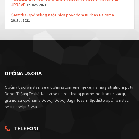
UPRAVE
12. Nov 2021
Čestitka Općinskog načelnika povodom Kurban Bajrama
20. Jul 2021
OPĆINA USORA
Općina Usora nalazi se u dolini istoimene rijeke, na magistralnom putu
Doboj-Tešanj-Teslić. Nalazi se na relativnoj prometnoj komunikaciji,
graniči sa općinama Doboj, Doboj-Jug i Tešanj. Sjedište općine nalazi
se u naselju Sivša.
TELEFONI