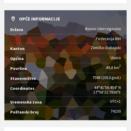
OPĆE INFORMACIJE
Bosna i Hercegovina
Država
Federacija BiH
Zeničko-Dobojski
Kanton
Usora
Općina
2
49,8 km
Površina
7568 (2013.god.)
Stanovništvo
44°41'56.454" N
Coordinates
17°58'32.7936"E
UTC+1
Vremenska zona
74230
Poštanski broj