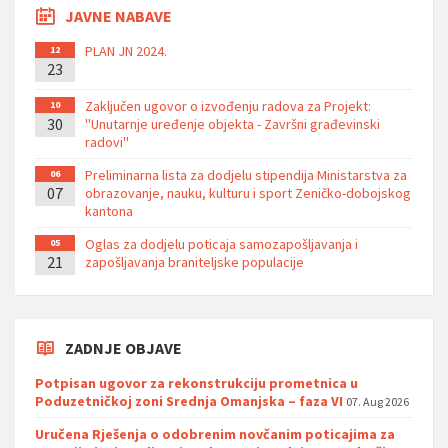
JAVNE NABAVE
PLAN JN 2024.
12
23
Zaključen ugovor o izvođenju radova za Projekt:
10
30
''Unutarnje uređenje objekta - Završni građevinski
radovi''
Preliminarna lista za dodjelu stipendija Ministarstva za
06
07
obrazovanje, nauku, kulturu i sport Zeničko-dobojskog
kantona
Oglas za dodjelu poticaja samozapošljavanja i
05
21
zapošljavanja braniteljske populacije
ZADNJE OBJAVE
Potpisan ugovor za rekonstrukciju prometnica u
Poduzetničkoj zoni Srednja Omanjska – faza VI
07. Aug 2026
Uručena Rješenja o odobrenim novčanim poticajima za