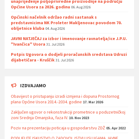
unaprijeđenje poljoprivredne proizvodnje na području
Općine Usora za 2026. godinu
06. Aug 2026
Općinski načelnik održao radni sastanak s
predstavnicima NK Proleter Makljenovac povodom 70.
obljetnice kluba
04. Aug 2026
JAVNI NATJEČAJ za izbor i imenovanje ravnatelja/ice J.P.U.
''Ivančica'' Usora
31. Jul 2026
Potpis Ugovora o dodjeli proračunskih sredstava Udruzi
dijabetičara - Kruščik
31. Jul 2026
IZDVAJAMO
Obavijest o pristupanju izradi izmjena i dopuna Prostornog
plana Općine Usora 2014.-2034. godine
17. Mar 2026
Zaključen ugovor o rekonstrukciji prometnice u poduzetničkoj
zoni Srednja Omanjska, faza IV.
10. Nov 2023
Poziv na prezentaciju poticaja u gospodarstvu ZDŽ
05. Apr 2022
PODIJELITE ISKUSTVO O ZADOVOLJSTVU USLUGAMA JAVNE