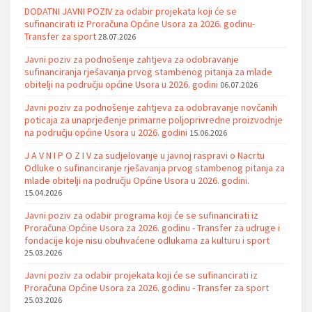
DODATNI JAVNI POZIV za odabir projekata koji će se
sufinancirati iz Proračuna Općine Usora za 2026. godinu-
Transfer za sport
28.07.2026
Javni poziv za podnošenje zahtjeva za odobravanje
sufinanciranja rješavanja prvog stambenog pitanja za mlade
obitelji na području općine Usora u 2026. godini
06.07.2026
Javni poziv za podnošenje zahtjeva za odobravanje novčanih
poticaja za unaprjeđenje primarne poljoprivredne proizvodnje
na području općine Usora u 2026. godini
15.06.2026
J A V N I P O Z I V za sudjelovanje u javnoj raspravi o Nacrtu
Odluke o sufinanciranje rješavanja prvog stambenog pitanja za
mlade obitelji na području Općine Usora u 2026. godini.
15.04.2026
Javni poziv za odabir programa koji će se sufinancirati iz
Proračuna Općine Usora za 2026. godinu - Transfer za udruge i
fondacije koje nisu obuhvaćene odlukama za kulturu i sport
25.03.2026
Javni poziv za odabir projekata koji će se sufinancirati iz
Proračuna Općine Usora za 2026. godinu - Transfer za sport
25.03.2026