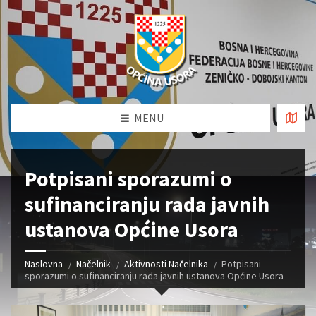
MENU
Potpisani sporazumi o
sufinanciranju rada javnih
ustanova Općine Usora
Naslovna
Načelnik
Aktivnosti Načelnika
Potpisani
sporazumi o sufinanciranju rada javnih ustanova Općine Usora