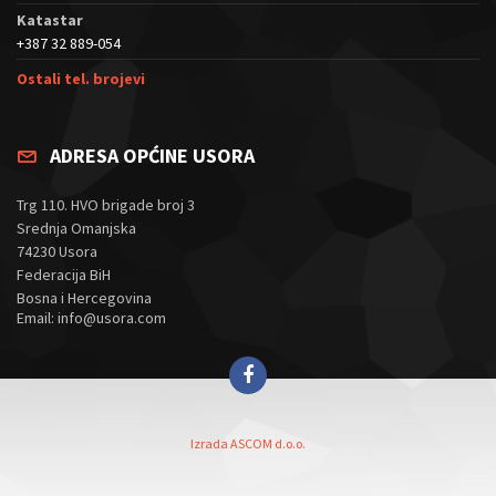
Katastar
+387 32 889-054
Ostali tel. brojevi
ADRESA OPĆINE USORA
Trg 110. HVO brigade broj 3
Srednja Omanjska
74230 Usora
Federacija BiH
Bosna i Hercegovina
Email: info@usora.com
Izrada ASCOM d.o.o.