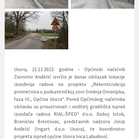
Usora, 21.11.2022. godine – Općinski načelnik
Zvonimir Anđelić izvršio je danas obilazak lokacije
izvođenja radova na projektu „Rekonstrukcija
prometnica u poduzetničkoj zoni Srednja Omanjska,
faza III., Općina Usora“. Pored Općinskog načelnika
obilasku su prisustvovali i voditelj gradilišta ispred
izvođača radova RIAL-ŠPED“ d.o.o. Doboj Istok,
Branislav Brestovac, predstavnik nadzora Josip
Anđelić (Ingart d.o.o. Usora), te koordinator
projekta ispred općine Usora Ivica Labudović.