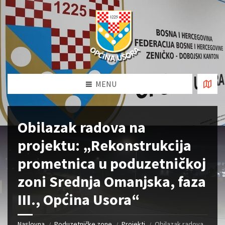
MENU
Obilazak radova na
projektu: „Rekonstrukcija
prometnica u poduzetničkoj
zoni Srednja Omanjska, faza
III., Općina Usora“
Naslovna
Poduzetničke zone
Projekti
Obilazak radova