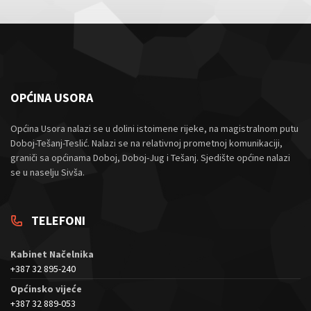
OPĆINA USORA
Općina Usora nalazi se u dolini istoimene rijeke, na magistralnom putu
Doboj-Tešanj-Teslić. Nalazi se na relativnoj prometnoj komunikaciji,
graniči sa općinama Doboj, Doboj-Jug i Tešanj. Sjedište općine nalazi
se u naselju Sivša.
TELEFONI
Kabinet Načelnika
+387 32 895-240
Općinsko vijeće
+387 32 889-053