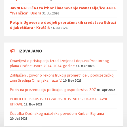
JAVNI NATJEČAJ za izbor i imenovanje ravnatelja/ice J.P.U.
''Ivančica'' Usora
31. Jul 2026
Potpis Ugovora o dodjeli proračunskih sredstava Udruzi
dijabetičara - Kruščik
31. Jul 2026
IZDVAJAMO
Obavijest o pristupanju izradi izmjena i dopuna Prostornog
plana Općine Usora 2014.-2034. godine
17. Mar 2026
Zaključen ugovor o rekonstrukciji prometnice u poduzetničkoj
zoni Srednja Omanjska, faza IV.
10. Nov 2023
Poziv na prezentaciju poticaja u gospodarstvu ZDŽ
05. Apr 2022
PODIJELITE ISKUSTVO O ZADOVOLJSTVU USLUGAMA JAVNE
UPRAVE
12. Nov 2021
Čestitka Općinskog načelnika povodom Kurban Bajrama
20. Jul 2021