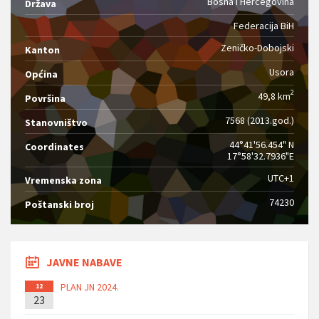
Bosna i Hercegovina
Država
Federacija BiH
Zeničko-Dobojski
Kanton
Usora
Općina
2
49,8 km
Površina
7568 (2013.god.)
Stanovništvo
44°41'56.454" N
Coordinates
17°58'32.7936"E
UTC+1
Vremenska zona
74230
Poštanski broj
JAVNE NABAVE
PLAN JN 2024.
12
23