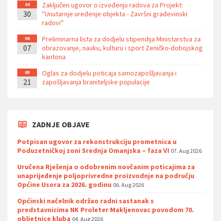
Zaključen ugovor o izvođenju radova za Projekt:
10
30
''Unutarnje uređenje objekta - Završni građevinski
radovi''
Preliminarna lista za dodjelu stipendija Ministarstva za
06
07
obrazovanje, nauku, kulturu i sport Zeničko-dobojskog
kantona
Oglas za dodjelu poticaja samozapošljavanja i
05
21
zapošljavanja braniteljske populacije
ZADNJE OBJAVE
Potpisan ugovor za rekonstrukciju prometnica u
Poduzetničkoj zoni Srednja Omanjska – faza VI
07. Aug 2026
Uručena Rješenja o odobrenim novčanim poticajima za
unaprijeđenje poljoprivredne proizvodnje na području
Općine Usora za 2026. godinu
06. Aug 2026
Općinski načelnik održao radni sastanak s
predstavnicima NK Proleter Makljenovac povodom 70.
obljetnice kluba
04. Aug 2026