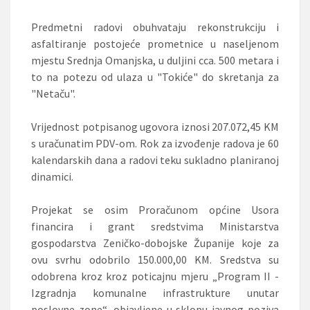
Predmetni radovi obuhvataju rekonstrukciju i
asfaltiranje postojeće prometnice u naseljenom
mjestu Srednja Omanjska, u duljini cca. 500 metara i
to na potezu od ulaza u "Tokiće" do skretanja za
"Netaču".
Vrijednost potpisanog ugovora iznosi 207.072,45 KM
s uračunatim PDV-om. Rok za izvođenje radova je 60
kalendarskih dana a radovi teku sukladno planiranoj
dinamici.
Projekat se osim Proračunom općine Usora
financira i grant sredstvima Ministarstva
gospodarstva Zeničko-dobojske Županije koje za
ovu svrhu odobrilo 150.000,00 KM. Sredstva su
odobrena kroz kroz poticajnu mjeru „Program II -
Izgradnja komunalne infrastrukture unutar
poslovne zone“, objavljene u sklopu javnog poziva