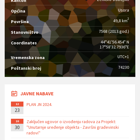
Kanton
Usora
Općina
2
49,8 km
Površina
7568 (2013.god.)
Stanovništvo
44°41'56.454" N
Coordinates
17°58'32.7936"E
UTC+1
Vremenska zona
74230
Poštanski broj
JAVNE NABAVE
PLAN JN 2024.
12
23
Zaključen ugovor o izvođenju radova za Projekt:
10
30
''Unutarnje uređenje objekta - Završni građevinski
radovi''