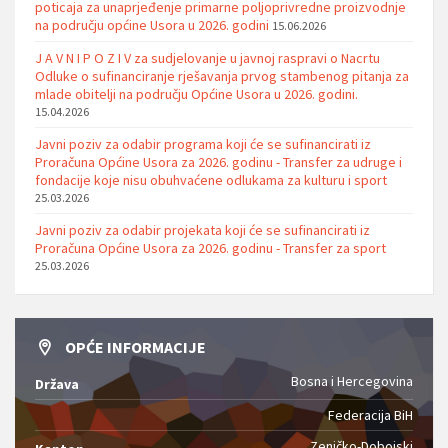
poticaja za unaprjeđenje primarne poljoprivredne proizvodnje
na području općine Usora u 2026. godini
15.06.2026
J A V N I P O Z I V za sudjelovanje u javnoj raspravi o Nacrtu
Odluke o sufinanciranje rješavanja prvog stambenog pitanja za
mlade obitelji na području Općine Usora u 2026. godini.
15.04.2026
Javni poziv za odabir programa koji će se sufinancirati iz
Proračuna Općine Usora za 2026. godinu - Transfer za udruge i
fondacije koje nisu obuhvaćene odlukama za kulturu i sport
25.03.2026
Javni poziv za odabir projekata koji će se sufinancirati iz
Proračuna Općine Usora za 2026. godinu - Transfer za sport
25.03.2026
OPĆE INFORMACIJE
Bosna i Hercegovina
Država
Federacija BiH
Zeničko-Dobojski