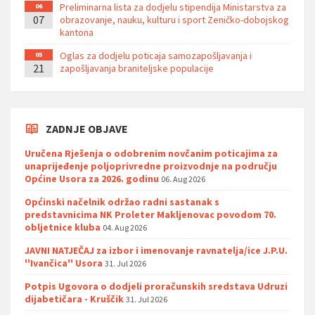
Preliminarna lista za dodjelu stipendija Ministarstva za
06
07
obrazovanje, nauku, kulturu i sport Zeničko-dobojskog
kantona
Oglas za dodjelu poticaja samozapošljavanja i
05
21
zapošljavanja braniteljske populacije
ZADNJE OBJAVE
Uručena Rješenja o odobrenim novčanim poticajima za
unaprijeđenje poljoprivredne proizvodnje na području
Općine Usora za 2026. godinu
06. Aug 2026
Općinski načelnik održao radni sastanak s
predstavnicima NK Proleter Makljenovac povodom 70.
obljetnice kluba
04. Aug 2026
JAVNI NATJEČAJ za izbor i imenovanje ravnatelja/ice J.P.U.
''Ivančica'' Usora
31. Jul 2026
Potpis Ugovora o dodjeli proračunskih sredstava Udruzi
dijabetičara - Kruščik
31. Jul 2026