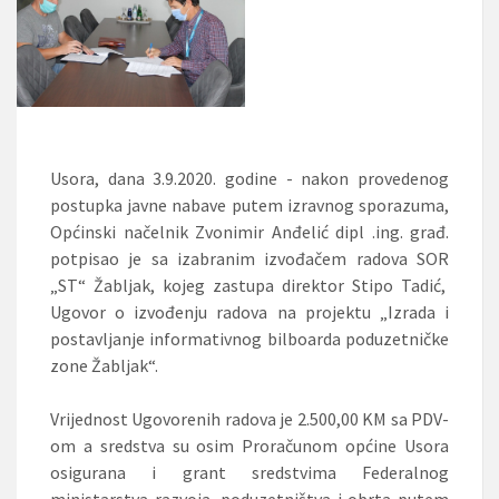
Usora, dana 3.9.2020. godine - nakon provedenog
postupka javne nabave putem izravnog sporazuma,
Općinski načelnik Zvonimir Anđelić dipl .ing. građ.
potpisao je sa izabranim izvođačem radova SOR
„ST“ Žabljak, kojeg zastupa direktor Stipo Tadić,
Ugovor o izvođenju radova na projektu „Izrada i
postavljanje informativnog bilboarda poduzetničke
zone Žabljak“.
Vrijednost Ugovorenih radova je 2.500,00 KM sa PDV-
om a sredstva su osim Proračunom općine Usora
osigurana i grant sredstvima Federalnog
ministarstva razvoja, poduzetništva i obrta putem