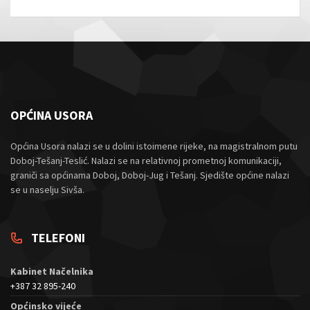
OPĆINA USORA
Općina Usora nalazi se u dolini istoimene rijeke, na magistralnom putu
Doboj-Tešanj-Teslić. Nalazi se na relativnoj prometnoj komunikaciji,
graniči sa općinama Doboj, Doboj-Jug i Tešanj. Sjedište općine nalazi
se u naselju Sivša.
TELEFONI
Kabinet Načelnika
+387 32 895-240
Općinsko vijeće