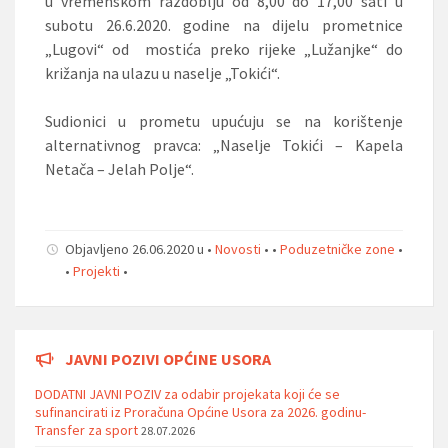
u vremenskom razdoblju od 8,00 do 17,00 sati u
subotu 26.6.2020. godine na dijelu prometnice
„Lugovi“ od mostića preko rijeke „Lužanjke“ do
križanja na ulazu u naselje „Tokići“.
Sudionici u prometu upućuju se na korištenje
alternativnog pravca: „Naselje Tokići – Kapela
Netača – Jelah Polje“.
Objavljeno 26.06.2020 u •
Novosti
• •
Poduzetničke zone
•
•
Projekti
•
JAVNI POZIVI OPĆINE USORA
DODATNI JAVNI POZIV za odabir projekata koji će se
sufinancirati iz Proračuna Općine Usora za 2026. godinu-
Transfer za sport
28.07.2026