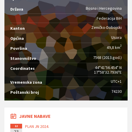
Bosna i Hercegovina
Država
Federacija BiH
Zeničko-Dobojski
Kanton
Usora
Općina
2
49,8 km
Površina
7568 (2013.god.)
Stanovništvo
44°41'56.454" N
Coordinates
17°58'32.7936"E
UTC+1
Vremenska zona
74230
Poštanski broj
JAVNE NABAVE
PLAN JN 2024.
12
23