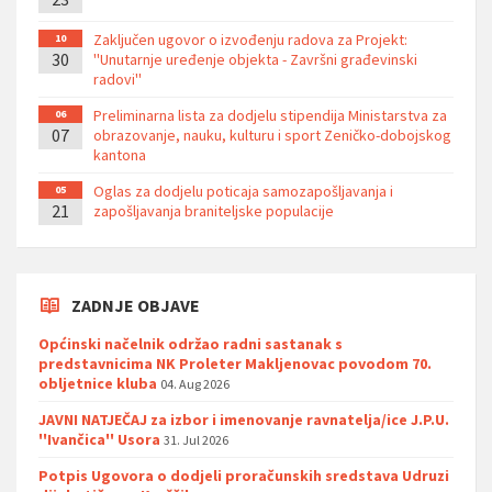
Zaključen ugovor o izvođenju radova za Projekt:
10
30
''Unutarnje uređenje objekta - Završni građevinski
radovi''
Preliminarna lista za dodjelu stipendija Ministarstva za
06
07
obrazovanje, nauku, kulturu i sport Zeničko-dobojskog
kantona
Oglas za dodjelu poticaja samozapošljavanja i
05
21
zapošljavanja braniteljske populacije
ZADNJE OBJAVE
Općinski načelnik održao radni sastanak s
predstavnicima NK Proleter Makljenovac povodom 70.
obljetnice kluba
04. Aug 2026
JAVNI NATJEČAJ za izbor i imenovanje ravnatelja/ice J.P.U.
''Ivančica'' Usora
31. Jul 2026
Potpis Ugovora o dodjeli proračunskih sredstava Udruzi