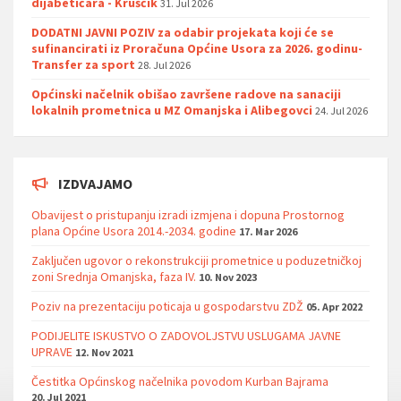
dijabetičara - Kruščik
31. Jul 2026
DODATNI JAVNI POZIV za odabir projekata koji će se
sufinancirati iz Proračuna Općine Usora za 2026. godinu-
Transfer za sport
28. Jul 2026
Općinski načelnik obišao završene radove na sanaciji
lokalnih prometnica u MZ Omanjska i Alibegovci
24. Jul 2026
IZDVAJAMO
Obavijest o pristupanju izradi izmjena i dopuna Prostornog
plana Općine Usora 2014.-2034. godine
17. Mar 2026
Zaključen ugovor o rekonstrukciji prometnice u poduzetničkoj
zoni Srednja Omanjska, faza IV.
10. Nov 2023
Poziv na prezentaciju poticaja u gospodarstvu ZDŽ
05. Apr 2022
PODIJELITE ISKUSTVO O ZADOVOLJSTVU USLUGAMA JAVNE
UPRAVE
12. Nov 2021
Čestitka Općinskog načelnika povodom Kurban Bajrama
20. Jul 2021