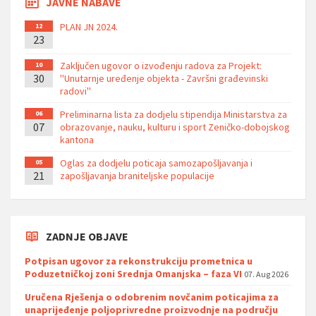
JAVNE NABAVE
PLAN JN 2024.
12
23
Zaključen ugovor o izvođenju radova za Projekt:
10
30
''Unutarnje uređenje objekta - Završni građevinski
radovi''
Preliminarna lista za dodjelu stipendija Ministarstva za
06
07
obrazovanje, nauku, kulturu i sport Zeničko-dobojskog
kantona
Oglas za dodjelu poticaja samozapošljavanja i
05
21
zapošljavanja braniteljske populacije
ZADNJE OBJAVE
Potpisan ugovor za rekonstrukciju prometnica u
Poduzetničkoj zoni Srednja Omanjska – faza VI
07. Aug 2026
Uručena Rješenja o odobrenim novčanim poticajima za
unaprijeđenje poljoprivredne proizvodnje na području