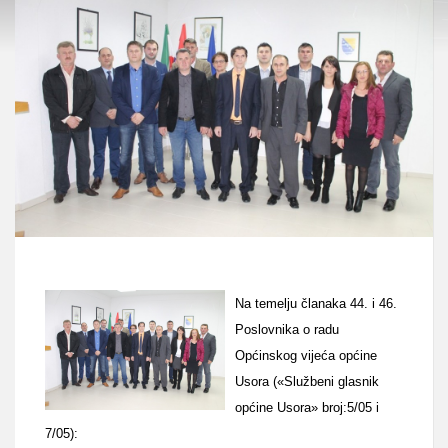
Na temelju članaka 44. i 46.
Poslovnika o radu
Općinskog vijeća općine
Usora («Službeni glasnik
općine Usora» broj:5/05 i
7/05):