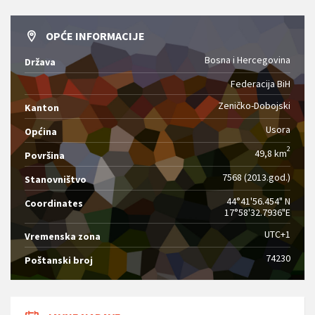
OPĆE INFORMACIJE
Bosna i Hercegovina
Država
Federacija BiH
Zeničko-Dobojski
Kanton
Usora
Općina
2
49,8 km
Površina
7568 (2013.god.)
Stanovništvo
44°41'56.454" N
Coordinates
17°58'32.7936"E
UTC+1
Vremenska zona
74230
Poštanski broj