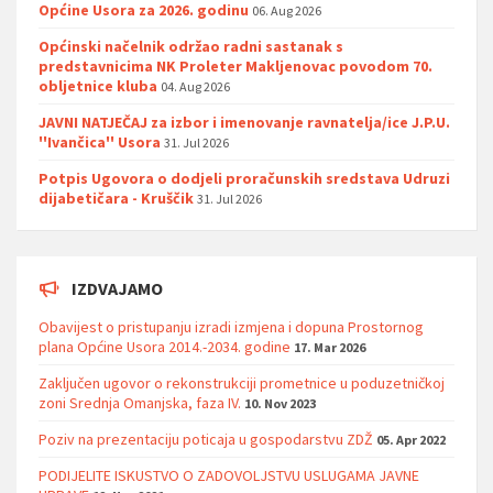
Općine Usora za 2026. godinu
06. Aug 2026
Općinski načelnik održao radni sastanak s
predstavnicima NK Proleter Makljenovac povodom 70.
obljetnice kluba
04. Aug 2026
JAVNI NATJEČAJ za izbor i imenovanje ravnatelja/ice J.P.U.
''Ivančica'' Usora
31. Jul 2026
Potpis Ugovora o dodjeli proračunskih sredstava Udruzi
dijabetičara - Kruščik
31. Jul 2026
IZDVAJAMO
Obavijest o pristupanju izradi izmjena i dopuna Prostornog
plana Općine Usora 2014.-2034. godine
17. Mar 2026
Zaključen ugovor o rekonstrukciji prometnice u poduzetničkoj
zoni Srednja Omanjska, faza IV.
10. Nov 2023
Poziv na prezentaciju poticaja u gospodarstvu ZDŽ
05. Apr 2022
PODIJELITE ISKUSTVO O ZADOVOLJSTVU USLUGAMA JAVNE