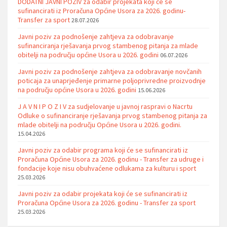
DODATNI JAVNI POZIV za odabir projekata koji će se
sufinancirati iz Proračuna Općine Usora za 2026. godinu-
Transfer za sport
28.07.2026
Javni poziv za podnošenje zahtjeva za odobravanje
sufinanciranja rješavanja prvog stambenog pitanja za mlade
obitelji na području općine Usora u 2026. godini
06.07.2026
Javni poziv za podnošenje zahtjeva za odobravanje novčanih
poticaja za unaprjeđenje primarne poljoprivredne proizvodnje
na području općine Usora u 2026. godini
15.06.2026
J A V N I P O Z I V za sudjelovanje u javnoj raspravi o Nacrtu
Odluke o sufinanciranje rješavanja prvog stambenog pitanja za
mlade obitelji na području Općine Usora u 2026. godini.
15.04.2026
Javni poziv za odabir programa koji će se sufinancirati iz
Proračuna Općine Usora za 2026. godinu - Transfer za udruge i
fondacije koje nisu obuhvaćene odlukama za kulturu i sport
25.03.2026
Javni poziv za odabir projekata koji će se sufinancirati iz
Proračuna Općine Usora za 2026. godinu - Transfer za sport
25.03.2026