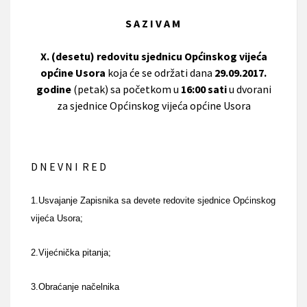
S A Z I V A M
X. (desetu) redovitu sjednicu Općinskog vijeća
općine Usora
koja će se održati dana
29.09.2017.
godine
(petak) sa početkom u
16:00 sati
u dvorani
za sjednice Općinskog vijeća općine Usora
D N E V N I R E D
1.Usvajanje Zapisnika sa devete redovite sjednice Općinskog
vijeća Usora;
2.Vijećnička pitanja;
3.Obraćanje načelnika