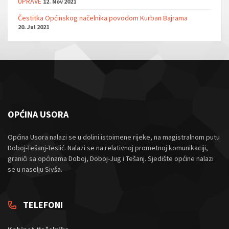
UPRAVE
12. Nov 2021
Čestitka Općinskog načelnika povodom Kurban Bajrama
20. Jul 2021
OPĆINA USORA
Općina Usora nalazi se u dolini istoimene rijeke, na magistralnom putu
Doboj-Tešanj-Teslić. Nalazi se na relativnoj prometnoj komunikaciji,
graniči sa općinama Doboj, Doboj-Jug i Tešanj. Sjedište općine nalazi
se u naselju Sivša.
TELEFONI