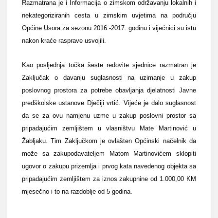
Razmatrana je i Informacija o zimskom održavanju lokalnih i
nekategoriziranih cesta u zimskim uvjetima na području
Općine Usora za sezonu 2016.-2017. godinu i vijećnici su istu
nakon kraće rasprave usvojili.
Kao posljednja točka šeste redovite sjednice razmatran je
Zaključak o davanju suglasnosti na uzimanje u zakup
poslovnog prostora za potrebe obavljanja djelatnosti Javne
predškolske ustanove Dječiji vrtić. Vijeće je dalo suglasnost
da se za ovu namjenu uzme u zakup poslovni prostor sa
pripadajućim zemljištem u vlasništvu Mate Martinović u
Žabljaku. Tim Zaključkom je ovlašten Općinski načelnik da
može sa zakupodavateljem Matom Martinovićem sklopiti
ugovor o zakupu prizemlja i prvog kata navedenog objekta sa
pripadajućim zemljištem za iznos zakupnine od 1.000,00 KM
mjesečno i to na razdoblje od 5 godina.