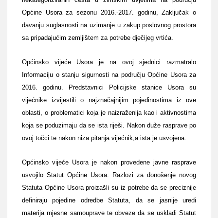
Općine Usora za sezonu 2016.-2017. godinu, Zaključak o
davanju suglasnosti na uzimanje u zakup poslovnog prostora
sa pripadajućim zemljištem za potrebe dječijeg vrtića.
Općinsko vijeće Usora je na ovoj sjednici razmatralo
Informaciju o stanju sigurnosti na području Općine Usora za
2016. godinu. Predstavnici Policijske stanice Usora su
vijećnike izvijestili o najznačajnijim pojedinostima iz ove
oblasti, o problematici koja je naizraženija kao i aktivnostima
koja se poduzimaju da se ista riješi. Nakon duže rasprave po
ovoj točci te nakon niza pitanja vijećnik,a ista je usvojena.
Općinsko vijeće Usora je nakon provedene javne rasprave
usvojilo Statut Općine Usora. Razlozi za donošenje novog
Statuta Općine Usora proizašli su iz potrebe da se preciznije
definiraju pojedine odredbe Statuta, da se jasnije uredi
materija mjesne samouprave te obveze da se uskladi Statut