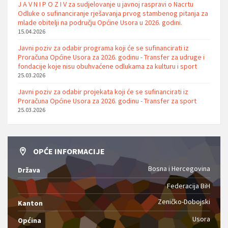
J A V N I P O Z I V za sudjelovanje u javnoj raspravi o Nacrtu
Odluke o sufinanciranje rješavanja prvog stambenog pitanja za
mlade obitelji na području Općine Usora u 2026. godini.
15.04.2026
Javni poziv za odabir programa koji će se sufinancirati iz
Proračuna Općine Usora za 2026. godinu - Transfer za udruge i
fondacije koje nisu obuhvaćene odlukama za kulturu i sport
25.03.2026
Javni poziv za odabir projekata koji će se sufinancirati iz
Proračuna Općine Usora za 2026. godinu - Transfer za sport
25.03.2026
OPĆE INFORMACIJE
Bosna i Hercegovina
Država
Federacija BiH
Zeničko-Dobojski
Kanton
Usora
Općina