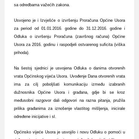
sa odredbama važećih zakona.
Usvojeno je i Izvješće o izvršenju Proračuna Općine Usora
za period od 01.01.2016. godine do 31.12.2016. godine i
Odluka o izvršenju Proračuna (završnog računa) Općine
Usora za 2016. godinu i raspodjeli ostvarenog suficita (viška
prihoda).
Na šestoj sjednici je usvojena Odluka o danima otvorenih
vrata Općinskog vijeća Usora. Uvođenje Dana otvorenih vrata
ima za cilj poboljšati komunikaciju između izabranih
dužnosnika Općine Usora i građana, gdje bi se kroz
međusobni razgovor dali odgovori na razna pitanja, pružila
prilika građanima za iznošenje vlastitog mišljenja, inicirale
određene inicijative i sl.
Općinsko vijeće Usora je usvojilo i novu Odluku o pomoći u