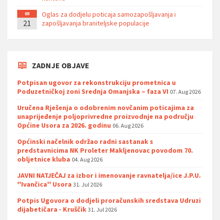
Oglas za dodjelu poticaja samozapošljavanja i
05
21
zapošljavanja braniteljske populacije
ZADNJE OBJAVE
Potpisan ugovor za rekonstrukciju prometnica u
Poduzetničkoj zoni Srednja Omanjska – faza VI
07. Aug 2026
Uručena Rješenja o odobrenim novčanim poticajima za
unaprijeđenje poljoprivredne proizvodnje na području
Općine Usora za 2026. godinu
06. Aug 2026
Općinski načelnik održao radni sastanak s
predstavnicima NK Proleter Makljenovac povodom 70.
obljetnice kluba
04. Aug 2026
JAVNI NATJEČAJ za izbor i imenovanje ravnatelja/ice J.P.U.
''Ivančica'' Usora
31. Jul 2026
Potpis Ugovora o dodjeli proračunskih sredstava Udruzi
dijabetičara - Kruščik
31. Jul 2026