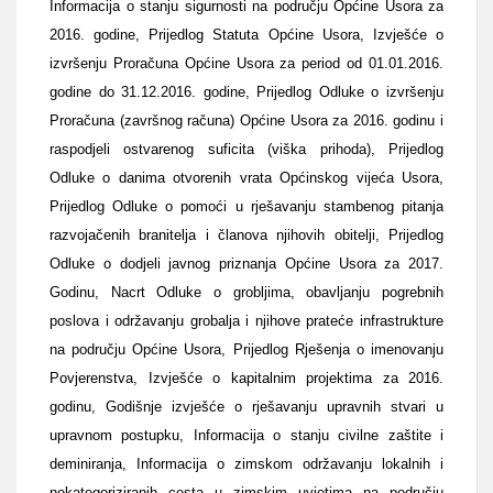
Informacija o stanju sigurnosti na području Općine Usora za
2016. godine, Prijedlog Statuta Općine Usora, Izvješće o
izvršenju Proračuna Općine Usora za period od 01.01.2016.
godine do 31.12.2016. godine, Prijedlog Odluke o izvršenju
Proračuna (završnog računa) Općine Usora za 2016. godinu i
raspodjeli ostvarenog suficita (viška prihoda), Prijedlog
Odluke o danima otvorenih vrata Općinskog vijeća Usora,
Prijedlog Odluke o pomoći u rješavanju stambenog pitanja
razvojačenih branitelja i članova njihovih obitelji, Prijedlog
Odluke o dodjeli javnog priznanja Općine Usora za 2017.
Godinu, Nacrt Odluke o grobljima, obavljanju pogrebnih
poslova i održavanju grobalja i njihove prateće infrastrukture
na području Općine Usora, Prijedlog Rješenja o imenovanju
Povjerenstva, Izvješće o kapitalnim projektima za 2016.
godinu, Godišnje izvješće o rješavanju upravnih stvari u
upravnom postupku, Informacija o stanju civilne zaštite i
deminiranja, Informacija o zimskom održavanju lokalnih i
nekategoriziranih cesta u zimskim uvjetima na području