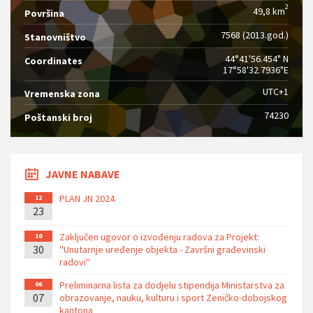
2
49,8 km
Površina
7568 (2013.god.)
Stanovništvo
44°41'56.454" N
Coordinates
17°58'32.7936"E
UTC+1
Vremenska zona
74230
Poštanski broj
JAVNE NABAVE
PLAN JN 2024.
12
23
Zaključen ugovor o izvođenju radova za Projekt:
10
30
''Unutarnje uređenje objekta - Završni građevinski
radovi''
Preliminarna lista za dodjelu stipendija Ministarstva za
06
07
obrazovanje, nauku, kulturu i sport Zeničko-dobojskog
kantona