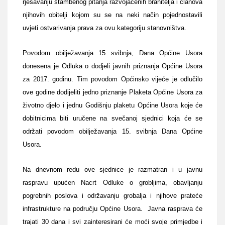
rješavanju stambenog pitanja razvojačenih branitelja i članova
njihovih obitelji kojom su se na neki način pojednostavili
uvjeti ostvarivanja prava za ovu kategoriju stanovništva.
Povodom obilježavanja 15 svibnja, Dana Općine Usora
donesena je Odluka o dodjeli javnih priznanja Općine Usora
za 2017. godinu. Tim povodom Općinsko vijeće je odlučilo
ove godine dodijeliti jedno priznanje Plaketa Općine Usora za
životno djelo i jednu Godišnju plaketu Općine Usora koje će
dobitnicima biti uručene na svečanoj sjednici koja će se
održati povodom obilježavanja 15. svibnja Dana Općine
Usora.
Na dnevnom redu ove sjednice je razmatran i u javnu
raspravu upućen Nacrt Odluke o grobljima, obavljanju
pogrebnih poslova i održavanju grobalja i njihove prateće
infrastrukture na području Općine Usora. Javna rasprava će
trajati 30 dana i svi zainteresirani će moći svoje primjedbe i