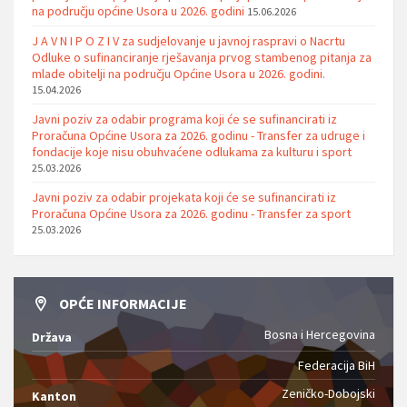
na području općine Usora u 2026. godini
15.06.2026
J A V N I P O Z I V za sudjelovanje u javnoj raspravi o Nacrtu
Odluke o sufinanciranje rješavanja prvog stambenog pitanja za
mlade obitelji na području Općine Usora u 2026. godini.
15.04.2026
Javni poziv za odabir programa koji će se sufinancirati iz
Proračuna Općine Usora za 2026. godinu - Transfer za udruge i
fondacije koje nisu obuhvaćene odlukama za kulturu i sport
25.03.2026
Javni poziv za odabir projekata koji će se sufinancirati iz
Proračuna Općine Usora za 2026. godinu - Transfer za sport
25.03.2026
OPĆE INFORMACIJE
Bosna i Hercegovina
Država
Federacija BiH
Zeničko-Dobojski
Kanton