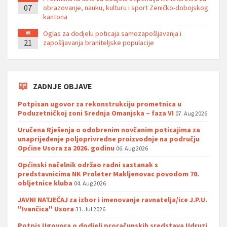
07
obrazovanje, nauku, kulturu i sport Zeničko-dobojskog
kantona
Oglas za dodjelu poticaja samozapošljavanja i
05
21
zapošljavanja braniteljske populacije
ZADNJE OBJAVE
Potpisan ugovor za rekonstrukciju prometnica u
Poduzetničkoj zoni Srednja Omanjska – faza VI
07. Aug 2026
Uručena Rješenja o odobrenim novčanim poticajima za
unaprijeđenje poljoprivredne proizvodnje na području
Općine Usora za 2026. godinu
06. Aug 2026
Općinski načelnik održao radni sastanak s
predstavnicima NK Proleter Makljenovac povodom 70.
obljetnice kluba
04. Aug 2026
JAVNI NATJEČAJ za izbor i imenovanje ravnatelja/ice J.P.U.
''Ivančica'' Usora
31. Jul 2026
Potpis Ugovora o dodjeli proračunskih sredstava Udruzi