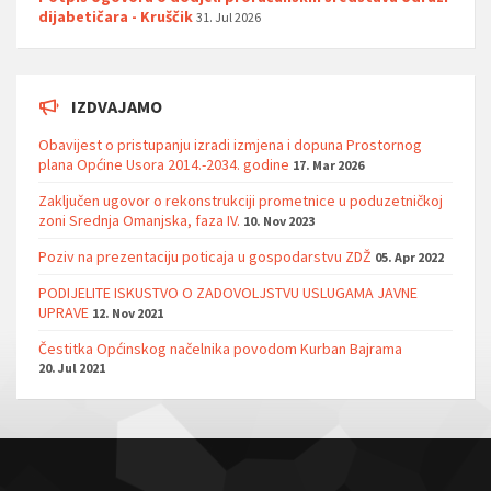
dijabetičara - Kruščik
31. Jul 2026
IZDVAJAMO
Obavijest o pristupanju izradi izmjena i dopuna Prostornog
plana Općine Usora 2014.-2034. godine
17. Mar 2026
Zaključen ugovor o rekonstrukciji prometnice u poduzetničkoj
zoni Srednja Omanjska, faza IV.
10. Nov 2023
Poziv na prezentaciju poticaja u gospodarstvu ZDŽ
05. Apr 2022
PODIJELITE ISKUSTVO O ZADOVOLJSTVU USLUGAMA JAVNE
UPRAVE
12. Nov 2021
Čestitka Općinskog načelnika povodom Kurban Bajrama
20. Jul 2021