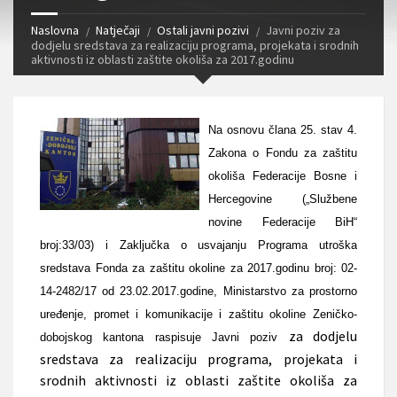
Naslovna
Natječaji
Ostali javni pozivi
Javni poziv za
dodjelu sredstava za realizaciju programa, projekata i srodnih
aktivnosti iz oblasti zaštite okoliša za 2017.godinu
Na osnovu člana 25. stav 4.
Zakona o Fondu za zaštitu
okoliša Federacije Bosne i
Hercegovine („Službene
novine Federacije BiH“
broj:33/03) i Zaključka o usvajanju Programa utroška
sredstava Fonda za zaštitu okoline za 2017.godinu broj: 02-
14-2482/17 od 23.02.2017.godine, Ministarstvo za prostorno
uređenje, promet i komunikacije i zaštitu okoline Zeničko-
za dodjelu
dobojskog kantona raspisuje Javni poziv
sredstava za realizaciju programa, projekata i
srodnih aktivnosti iz oblasti zaštite okoliša za