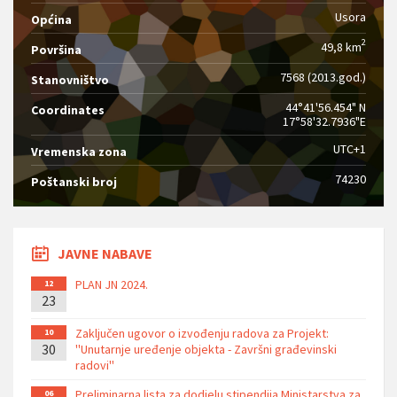
Usora
Općina
2
49,8 km
Površina
7568 (2013.god.)
Stanovništvo
44°41'56.454" N
Coordinates
17°58'32.7936"E
UTC+1
Vremenska zona
74230
Poštanski broj
JAVNE NABAVE
PLAN JN 2024.
12
23
Zaključen ugovor o izvođenju radova za Projekt:
10
30
''Unutarnje uređenje objekta - Završni građevinski
radovi''
Preliminarna lista za dodjelu stipendija Ministarstva za
06