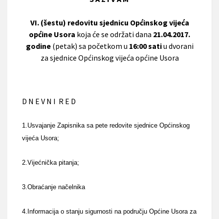
VI. (šestu) redovitu sjednicu Općinskog vijeća
općine Usora
koja će se održati dana
21.04.2017.
godine
(petak) sa početkom u
16:00 sati
u dvorani
za sjednice Općinskog vijeća općine Usora
D N E V N I R E D
1.Usvajanje Zapisnika sa pete redovite sjednice Općinskog
vijeća Usora;
2.Vijećnička pitanja;
3.Obraćanje načelnika
4.Informacija o stanju sigurnosti na području Općine Usora za