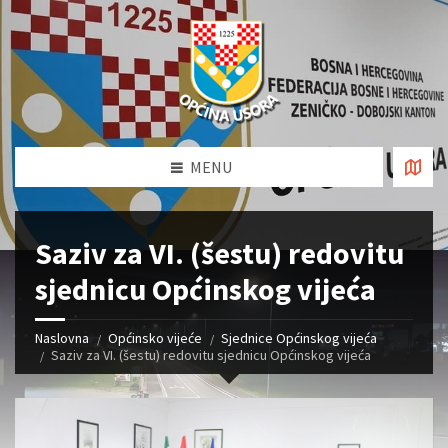
MENU
Saziv za VI. (šestu) redovitu
sjednicu Općinskog vijeća
Naslovna
Općinsko vijeće
Sjednice Općinskog vijeća
Saziv za VI. (šestu) redovitu sjednicu Općinskog vijeća