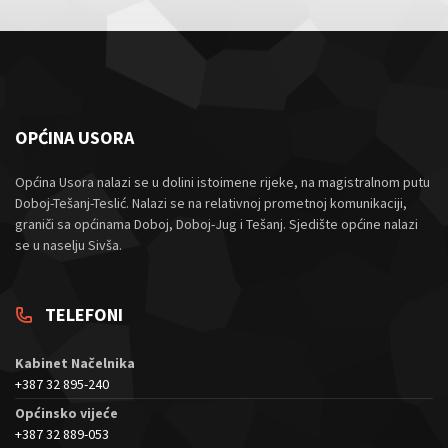
OPĆINA USORA
Općina Usora nalazi se u dolini istoimene rijeke, na magistralnom putu
Doboj-Tešanj-Teslić. Nalazi se na relativnoj prometnoj komunikaciji,
graniči sa općinama Doboj, Doboj-Jug i Tešanj. Sjedište općine nalazi
se u naselju Sivša.
TELEFONI
Kabinet Načelnika
+387 32 895-240
Općinsko vijeće
+387 32 889-053