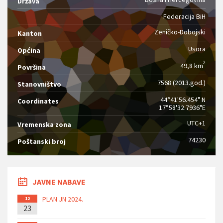
Država
Federacija BiH
Zeničko-Dobojski
Kanton
Usora
Općina
2
49,8 km
Površina
7568 (2013.god.)
Stanovništvo
44°41'56.454" N
Coordinates
17°58'32.7936"E
UTC+1
Vremenska zona
74230
Poštanski broj
JAVNE NABAVE
PLAN JN 2024.
12
23