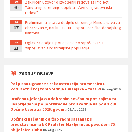
Zaključen ugovor o izvođenju radova za Projekt:
10
30
''Unutarnje uređenje objekta - Završni građevinski
radovi''
Preliminarna lista za dodjelu stipendija Ministarstva za
06
07
obrazovanje, nauku, kulturu i sport Zeničko-dobojskog
kantona
Oglas za dodjelu poticaja samozapošljavanja i
05
21
zapošljavanja braniteljske populacije
ZADNJE OBJAVE
Potpisan ugovor za rekonstrukciju prometnica u
Poduzetničkoj zoni Srednja Omanjska – faza VI
07. Aug 2026
Uručena Rješenja o odobrenim novčanim poticajima za
unaprijeđenje poljoprivredne proizvodnje na području
Općine Usora za 2026. godinu
06. Aug 2026
Općinski načelnik održao radni sastanak s
predstavnicima NK Proleter Makljenovac povodom 70.
obljetnice kluba
04. Aug 2026