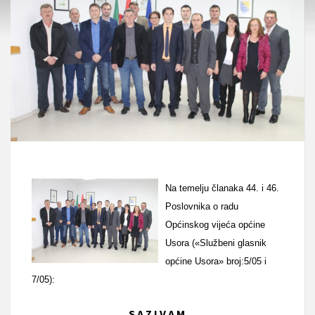
Na temelju članaka 44. i 46.
Poslovnika o radu
Općinskog vijeća općine
Usora («Službeni glasnik
općine Usora» broj:5/05 i
7/05):
S A Z I V A M