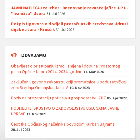
JAVNI NATJEČAJ za izbor i imenovanje ravnatelja/ice J.P.U.
''Ivančica'' Usora
31. Jul 2026
Potpis Ugovora o dodjeli proračunskih sredstava Udruzi
dijabetičara - Kruščik
31. Jul 2026
IZDVAJAMO
Obavijest o pristupanju izradi izmjena i dopuna Prostornog
plana Općine Usora 2014.-2034. godine
17. Mar 2026
Zaključen ugovor o rekonstrukciji prometnice u poduzetničkoj
zoni Srednja Omanjska, faza IV.
10. Nov 2023
Poziv na prezentaciju poticaja u gospodarstvu ZDŽ
05. Apr 2022
PODIJELITE ISKUSTVO O ZADOVOLJSTVU USLUGAMA JAVNE
UPRAVE
12. Nov 2021
Čestitka Općinskog načelnika povodom Kurban Bajrama
20. Jul 2021