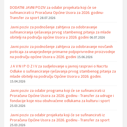
DODATNI JAVNI POZIV za odabir projekata koji će se
sufinancirati iz Proračuna Općine Usora za 2026. godinu-
Transfer za sport
28.07.2026
Javni poziv za podnošenje zahtjeva za odobravanje
sufinanciranja rješavanja prvog stambenog pitanja za mlade
obitelji na području općine Usora u 2026. godini
06.07.2026
Javni poziv za podnošenje zahtjeva za odobravanje novčanih
poticaja za unaprjeđenje primarne poljoprivredne proizvodnje
na području općine Usora u 2026. godini
15.06.2026
J A V N I P O Z I V za sudjelovanje u javnoj raspravi o Nacrtu
Odluke o sufinanciranje rješavanja prvog stambenog pitanja za
mlade obitelji na području Općine Usora u 2026. godini.
15.04.2026
Javni poziv za odabir programa koji će se sufinancirati iz
Proračuna Općine Usora za 2026. godinu - Transfer za udruge i
fondacije koje nisu obuhvaćene odlukama za kulturu i sport
25.03.2026
Javni poziv za odabir projekata koji će se sufinancirati iz
Proračuna Općine Usora za 2026. godinu - Transfer za sport
25.03.2026