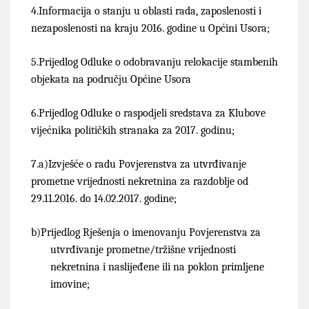
4.
Informacija o stanju u oblasti rada, zaposlenosti i
nezaposlenosti na kraju 2016. godine u Općini Usora;
5.
Prijedlog Odluke o odobravanju relokacije stambenih
objekata na području Općine Usora
6.
Prijedlog Odluke o raspodjeli sredstava za Klubove
vijećnika političkih stranaka za 2017. godinu;
7.
a)Izvješće o radu Povjerenstva za utvrđivanje
prometne vrijednosti nekretnina za razdoblje od
29.11.2016. do 14.02.2017. godine;
b)Prijedlog Rješenja o imenovanju Povjerenstva za
utvrđivanje prometne/tržišne vrijednosti
nekretnina i naslijeđene ili na poklon primljene
imovine;