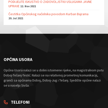
PODIJELITE ISKUSTVO O ZADOVOLJSTVU USLUGAMA JAVNE
UPRAVE
12. Nov 2021
Čestitka Općinskog načelnika povodom Kurban Bajrama
20. Jul 2021
OPĆINA USORA
Općina Usora nalazi se u dolini istoimene rijeke, na magistralnom putu
Doboj-Tešanj-Teslić. Nalazi se na relativnoj prometnoj komunikaciji,
graniči sa općinama Doboj, Doboj-Jug i Tešanj. Sjedište općine nalazi
se u naselju Sivša.
TELEFONI