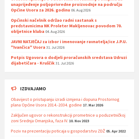
unaprijeđenje poljoprivredne proizvodnje na području
Općine Usora za 2026. godinu
06. Aug 2026
Općinski načelnik održao radni sastanak s
predstavnicima NK Proleter Makljenovac povodom 70.
obljetnice kluba
04. Aug 2026
JAVNI NATJEČAJ za izbor i imenovanje ravnatelja/ice J.P.U.
''Ivančica'' Usora
31. Jul 2026
Potpis Ugovora o dodjeli proračunskih sredstava Udruzi
dijabetičara - Kruščik
31. Jul 2026
IZDVAJAMO
Obavijest o pristupanju izradi izmjena i dopuna Prostornog
plana Općine Usora 2014.-2034. godine
17. Mar 2026
Zaključen ugovor o rekonstrukciji prometnice u poduzetničkoj
zoni Srednja Omanjska, faza IV.
10. Nov 2023
Poziv na prezentaciju poticaja u gospodarstvu ZDŽ
05. Apr 2022