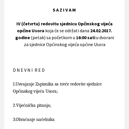
S A Z I V A M
IV (četvrtu) redovitu sjednicu Općinskog vijeća
općine Usora
koja će se održati dana
24.02.2017.
godine
(petak) sa početkom u
16:00 sati
u dvorani
za sjednice Općinskog vijeća općine Usora
D N E V N I R E D
1.
Usvajanje Zapisnika sa treće redovite sjednice
Općinskog vijeća Usora;
2.
Vijećnička pitanja;
3.
Obraćanje načelnika