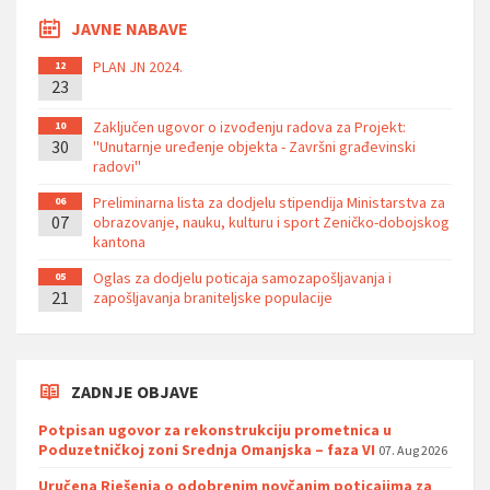
JAVNE NABAVE
PLAN JN 2024.
12
23
Zaključen ugovor o izvođenju radova za Projekt:
10
30
''Unutarnje uređenje objekta - Završni građevinski
radovi''
Preliminarna lista za dodjelu stipendija Ministarstva za
06
07
obrazovanje, nauku, kulturu i sport Zeničko-dobojskog
kantona
Oglas za dodjelu poticaja samozapošljavanja i
05
21
zapošljavanja braniteljske populacije
ZADNJE OBJAVE
Potpisan ugovor za rekonstrukciju prometnica u
Poduzetničkoj zoni Srednja Omanjska – faza VI
07. Aug 2026
Uručena Rješenja o odobrenim novčanim poticajima za