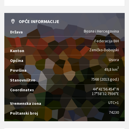
OPĆE INFORMACIJE
Bosna i Hercegovina
Država
Federacija BiH
Zeničko-Dobojski
Kanton
Usora
Općina
2
49,8 km
Površina
7568 (2013.god.)
Stanovništvo
44°41'56.454" N
Coordinates
17°58'32.7936"E
UTC+1
Vremenska zona
74230
Poštanski broj