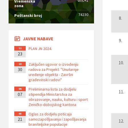
UTC+1
Vremenska
zona
74230
Poštanski broj
JAVNE NABAVE
PLAN JN 2024.
12
23
Zaključen ugovor o izvođenju
10
30
radova za Projekt: ''Unutarnje
uređenje objekta - Završni
građevinski radovi''
Preliminarna lista za dodjelu
06
07
stipendija Ministarstva za
obrazovanje, nauku, kulturu i sport
Zeničko-dobojskog kantona
Oglas za dodjelu poticaja
05
21
samozapošljavanja i zapošljavanja
braniteljske populacije