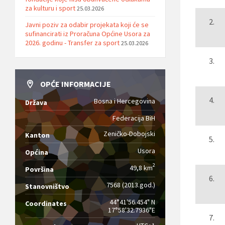
za kulturu i sport
25.03.2026
Javni poziv za odabir projekata koji će se
sufinancirati iz Proračuna Općine Usora za
2026. godinu - Transfer za sport
25.03.2026
OPĆE INFORMACIJE
Bosna i Hercegovina
Država
Federacija BiH
Zeničko-Dobojski
Kanton
Usora
Općina
2
49,8 km
Površina
7568 (2013.god.)
Stanovništvo
44°41'56.454" N
Coordinates
17°58'32.7936"E