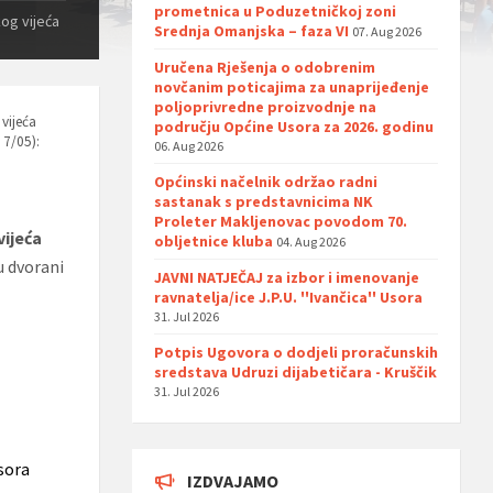
prometnica u Poduzetničkoj zoni
og vijeća
Srednja Omanjska – faza VI
07. Aug 2026
Uručena Rješenja o odobrenim
novčanim poticajima za unaprijeđenje
poljoprivredne proizvodnje na
vijeća
području Općine Usora za 2026. godinu
 7/05):
06. Aug 2026
Općinski načelnik održao radni
sastanak s predstavnicima NK
Proleter Makljenovac povodom 70.
vijeća
obljetnice kluba
04. Aug 2026
u dvorani
JAVNI NATJEČAJ za izbor i imenovanje
ravnatelja/ice J.P.U. ''Ivančica'' Usora
31. Jul 2026
Potpis Ugovora o dodjeli proračunskih
sredstava Udruzi dijabetičara - Kruščik
31. Jul 2026
sora
IZDVAJAMO