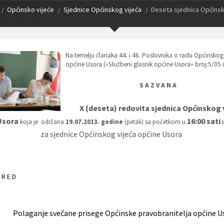
Općinsko vijeće
Sjednice Općinskog vijeća
Deseta sjednica Općinsk
Na temelju članaka 44. i 46. Poslovnika o radu Općinskog 
općine Usora («Službeni glasnik općine Usora» broj:5/05 i
S A Z V A N A
X (deseta) redovita sjednica Općinskog 
Usora
16:00 sati
koja je održana
19.07.2013. godine
(petak) sa početkom u
za sjednice Općinskog vijeća općine Usora
 R E D
Polaganje svečane prisege Općinske pravobranitelja općine U