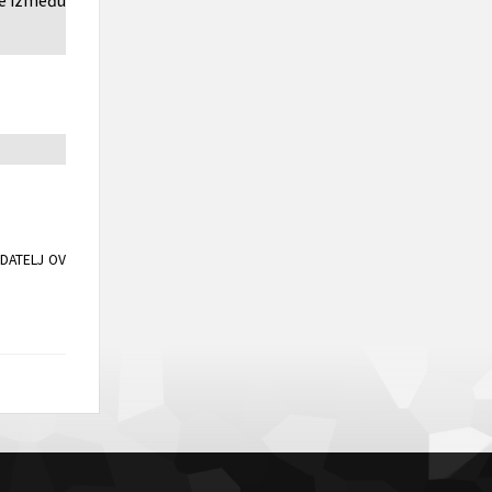
e između općina Usora i Tešanj
DATELJ OV