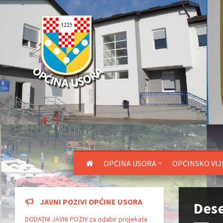
OPĆINA USORA
OPĆINSKO VIJ
JAVNI POZIVI OPĆINE USORA
Dese
DODATNI JAVNI POZIV za odabir projekata