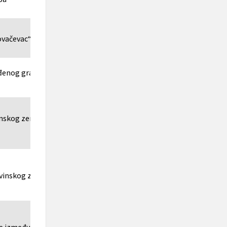
ovačevac“
ađenog građevinskog zemljišta bez
skog zemljišta na korištenje radi
evinskog zemljišta d.d.BH Telekom