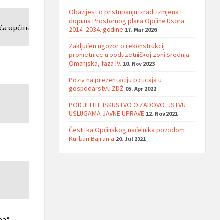
Obavijest o pristupanju izradi izmjena i
dopuna Prostornog plana Općine Usora
eća općine Usora
2014.-2034. godine
17. Mar 2026
Zaključen ugovor o rekonstrukciji
prometnice u poduzetničkoj zoni Srednja
Omanjska, faza IV.
10. Nov 2023
Poziv na prezentaciju poticaja u
gospodarstvu ZDŽ
05. Apr 2022
PODIJELITE ISKUSTVO O ZADOVOLJSTVU
USLUGAMA JAVNE UPRAVE
12. Nov 2021
Čestitka Općinskog načelnika povodom
Kurban Bajrama
20. Jul 2021
pa“