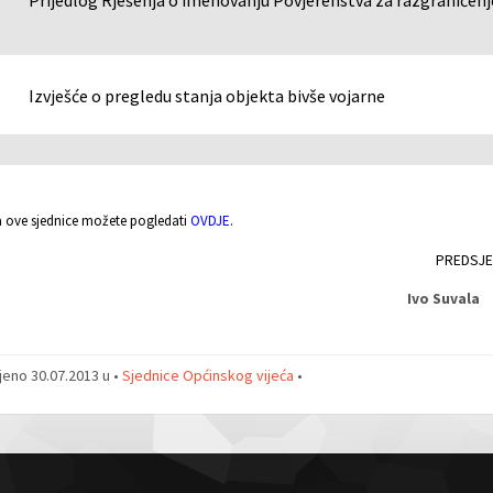
Prijedlog Rješenja o imenovanju Povjerenstva za razgraničenj
Izvješće o pregledu stanja objekta bivše vojarne
a ove sjednice možete pogledati
OVDJE
.
PREDSJE
Ivo Suvala
jeno 30.07.2013 u •
Sjednice Općinskog vijeća
•