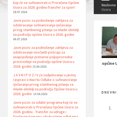
koji će se sufinancirati iz Proračuna Općine
Naslovna
Usora za 2026. godinu-Transfer za sport
Usora
28.07.2026
Javni poziv za podnošenje zahtjeva za
odobravanje sufinanciranja rješavanja
prvog stambenog pitanja za mlade obitelji
na području općine Usora u 2026. godini
06.07.2026
Javni poziv za podnošenje zahtjeva za
odobravanje novčanih poticaja za
unaprjeđenje primarne poljoprivredne
proizvodnje na području općine Usora u
općine 
2026. godini
15.06.2026
J A V N I P O Z I V za sudjelovanje u javnoj
raspravi o Nacrtu Odluke o sufinanciranje
rješavanja prvog stambenog pitanja za
mlade obitelji na području Općine Usora u
D N E V N I
2026. godini.
15.04.2026
Javni poziv za odabir programa koji će se
sufinancirati iz Proračuna Općine Usora za
2026. godinu - Transfer za udruge i
fondacije koje nisu obuhvaćene odlukama