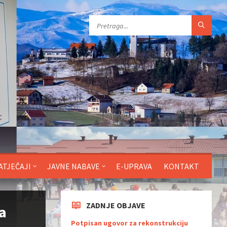
ATJEČAJI
JAVNE NABAVE
E-UPRAVA
KONTAKT
ZADNJE OBJAVE
a
Potpisan ugovor za rekonstrukciju