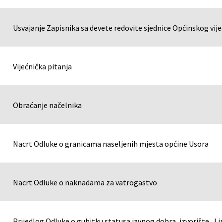
Usvajanje Zapisnika sa devete redovite sjednice Općinskog vij
Vijećnička pitanja
Obraćanje načelnika
Nacrt Odluke o granicama naseljenih mjesta općine Usora
Nacrt Odluke o naknadama za vatrogastvo
Prijedlog Odluke o gubitku statusa javnog dobra, izvorište „Li