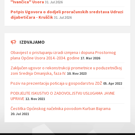
''Ivančica'' Usora
31. Jul 2026
Potpis Ugovora o dodjeli proračunskih sredstava Udruzi
dijabetičara - Kruščik
31. Jul 2026
IZDVAJAMO
Obavijest o pristupanju izradi izmjena i dopuna Prostornog
plana Općine Usora 2014.-2034. godine
17. Mar 2026
Zaključen ugovor o rekonstrukciji prometnice u poduzetničkoj
zoni Srednja Omanjska, faza IV.
10. Nov 2023
Poziv na prezentaciju poticaja u gospodarstvu ZDŽ
05. Apr 2022
PODIJELITE ISKUSTVO O ZADOVOLJSTVU USLUGAMA JAVNE
UPRAVE
12. Nov 2021
Čestitka Općinskog načelnika povodom Kurban Bajrama
20. Jul 2021