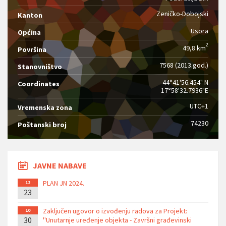
Zeničko-Dobojski
Kanton
Usora
Općina
2
49,8 km
Površina
7568 (2013.god.)
Stanovništvo
44°41'56.454" N
Coordinates
17°58'32.7936"E
UTC+1
Vremenska zona
74230
Poštanski broj
JAVNE NABAVE
PLAN JN 2024.
12
23
Zaključen ugovor o izvođenju radova za Projekt:
10
30
''Unutarnje uređenje objekta - Završni građevinski