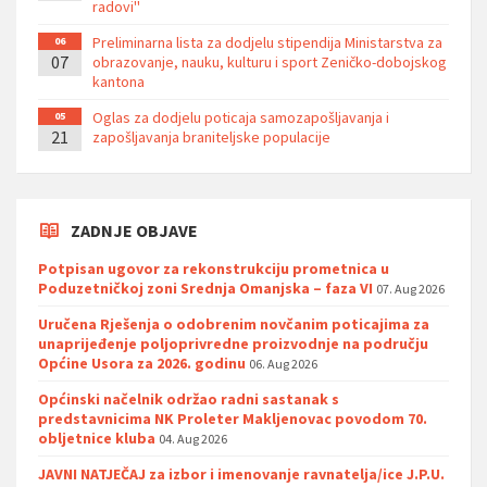
radovi''
Preliminarna lista za dodjelu stipendija Ministarstva za
06
07
obrazovanje, nauku, kulturu i sport Zeničko-dobojskog
kantona
Oglas za dodjelu poticaja samozapošljavanja i
05
21
zapošljavanja braniteljske populacije
ZADNJE OBJAVE
Potpisan ugovor za rekonstrukciju prometnica u
Poduzetničkoj zoni Srednja Omanjska – faza VI
07. Aug 2026
Uručena Rješenja o odobrenim novčanim poticajima za
unaprijeđenje poljoprivredne proizvodnje na području
Općine Usora za 2026. godinu
06. Aug 2026
Općinski načelnik održao radni sastanak s
predstavnicima NK Proleter Makljenovac povodom 70.
obljetnice kluba
04. Aug 2026
JAVNI NATJEČAJ za izbor i imenovanje ravnatelja/ice J.P.U.