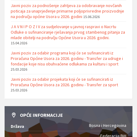
Javni poziv za podnošenje zahtjeva za odobravanje novčanih
poticaja za unaprjeđenje primarne poljoprivredne proizvodnje
na području općine Usora u 2026. godini
15.06.2026
J A V N I P O Z I V za sudjelovanje u javnoj raspravi o Nacrtu
Odluke o sufinanciranje rješavanja prvog stambenog pitanja za
mlade obitelji na području Općine Usora u 2026. godini.
15.04.2026
Javni poziv za odabir programa koji će se sufinancirati iz
Proračuna Općine Usora za 2026. godinu - Transfer za udruge i
fondacije koje nisu obuhvaćene odlukama za kulturu i sport
25.03.2026
Javni poziv za odabir projekata koji će se sufinancirati iz
Proračuna Općine Usora za 2026. godinu - Transfer za sport
25.03.2026
OPĆE INFORMACIJE
Bosna i Hercegovina
Država
Federacija BiH