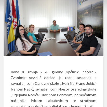
Dana 8. srpnja 2026. godine općinski načelnik
Zvonimir Anđelić održao je radni sastanak s
ravnateljicom Osnovne škole „Ivan fra Frano Jukić“
Ivanom Matić, ravnateljicom Mješovite srednje škole
„Stjepana Radića“ Marinom Penavom, pomoćnikom
načelnika Ivicom Labudovićem te stručnom
suradnicom za društvene djelatnosti Ivonom Šimić.