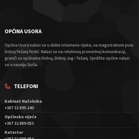
OPĆINA USORA
Općina Usora nalazi se u dolini istoimene rijeke, na magistralnom putu
Doboj-Tešanj-Teslić. Nalazi se na relativnoj prometnoj komunikaciji,
graniči sa općinama Doboj, Doboj-Jug i Tešanj. Sjedište općine nalazi
se u naselju Sivša.
TELEFONI
Kabinet Načelnika
+387 32 895-240
Općinsko vijeće
+387 32 889-053
Katastar
+387 32 889-054