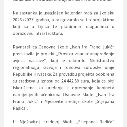
Na sastanku je usuglašen kalendar rada za školsku
2026./2027. godinu, a razgovaralo se i o projektima
koji su u tijeku te planiranim ulaganjima u
obrazovnu infrastrukturu.
Ravnateljica Osnovne škole „Ivan fra Frano Jukić“
predstavila je projekt „Prostor znanja: unapređenje
uvjeta nastave“, koji je odobrilo Ministarstvo
regionalnoga razvoja i fondova Europske unije
Republike Hrvatske. Za provedbu projekta odobrena
su sredstva u iznosu od 24.442,59 eura, koja će biti
iskorištena za uređenje i opremanje kabineta
namijenjenih učenicima Osnovne škole „Ivan fra
Frano Jukić“ i Mješovite srednje škole „Stjepana
Radića“.
U Mješovitoj srednjoj školi „Stjepana Radića“