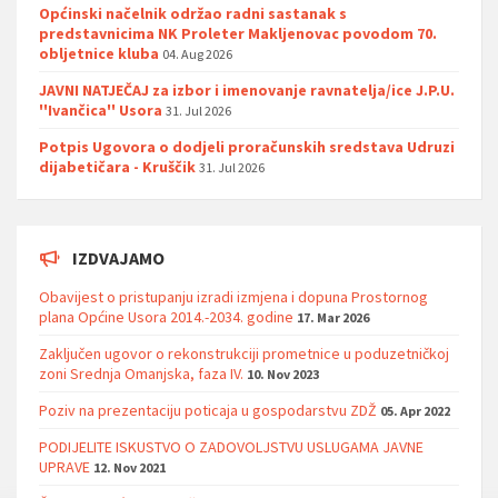
Općinski načelnik održao radni sastanak s
predstavnicima NK Proleter Makljenovac povodom 70.
obljetnice kluba
04. Aug 2026
JAVNI NATJEČAJ za izbor i imenovanje ravnatelja/ice J.P.U.
''Ivančica'' Usora
31. Jul 2026
Potpis Ugovora o dodjeli proračunskih sredstava Udruzi
dijabetičara - Kruščik
31. Jul 2026
IZDVAJAMO
Obavijest o pristupanju izradi izmjena i dopuna Prostornog
plana Općine Usora 2014.-2034. godine
17. Mar 2026
Zaključen ugovor o rekonstrukciji prometnice u poduzetničkoj
zoni Srednja Omanjska, faza IV.
10. Nov 2023
Poziv na prezentaciju poticaja u gospodarstvu ZDŽ
05. Apr 2022
PODIJELITE ISKUSTVO O ZADOVOLJSTVU USLUGAMA JAVNE
UPRAVE
12. Nov 2021