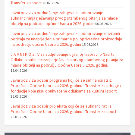
Transfer za sport
28.07.2026
Javni poziv za podnošenje zahtjeva za odobravanje
sufinanciranja rješavanja prvog stambenog pitanja za mlade
obitelji na području općine Usora u 2026. godini
06.07.2026
Javni poziv za podnošenje zahtjeva za odobravanje novčanih
poticaja za unaprjeđenje primarne poljoprivredne proizvodnje
na području općine Usora u 2026. godini
15.06.2026
J A V N I P O Z I V za sudjelovanje u javnoj raspravi o Nacrtu
Odluke o sufinanciranje rješavanja prvog stambenog pitanja za
mlade obitelji na području Općine Usora u 2026. godini.
15.04.2026
Javni poziv za odabir programa koji će se sufinancirati iz
Proračuna Općine Usora za 2026. godinu - Transfer za udruge i
fondacije koje nisu obuhvaćene odlukama za kulturu i sport
25.03.2026
Javni poziv za odabir projekata koji će se sufinancirati iz
Proračuna Općine Usora za 2026. godinu - Transfer za sport
25.03.2026