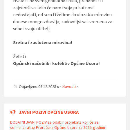
Hvala ti na svim godinama truda, predanosti i
zajedništva. Iako će nam tvoja prisutnost
nedostajati, od srca ti želimo da ulazak u mirovinu
donese mnogo zdravlja, zadovoljstva i vremena za
sebe i svoju obitelj.
Sretna i zaslužena mirovina!
Žele ti
Općinski načelnik
i
kolektiv Općine Usora!
Objavljeno 08.12.2025 u •
Novosti
•
JAVNI POZIVI OPĆINE USORA
DODATNI JAVNI POZIV za odabir projekata koji će se
sufinancirati iz Proračuna Općine Usora za 2026. godinu-