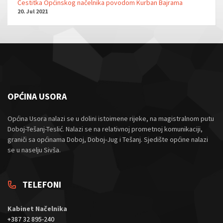
Čestitka Općinskog načelnika povodom Kurban Bajrama
20. Jul 2021
OPĆINA USORA
Općina Usora nalazi se u dolini istoimene rijeke, na magistralnom putu
Doboj-Tešanj-Teslić. Nalazi se na relativnoj prometnoj komunikaciji,
graniči sa općinama Doboj, Doboj-Jug i Tešanj. Sjedište općine nalazi
se u naselju Sivša.
TELEFONI
Kabinet Načelnika
+387 32 895-240