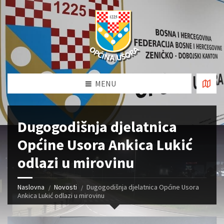
MENU
Dugogodišnja djelatnica
Općine Usora Ankica Lukić
odlazi u mirovinu
Naslovna
Novosti
Dugogodišnja djelatnica Općine Usora
Ankica Lukić odlazi u mirovinu