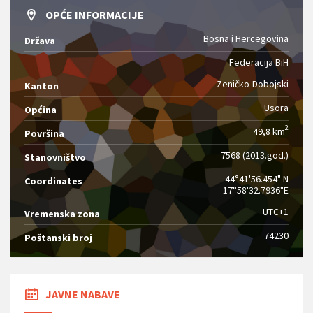
OPĆE INFORMACIJE
Bosna i Hercegovina
Država
Federacija BiH
Zeničko-Dobojski
Kanton
Usora
Općina
2
49,8 km
Površina
7568 (2013.god.)
Stanovništvo
44°41'56.454" N
Coordinates
17°58'32.7936"E
UTC+1
Vremenska zona
74230
Poštanski broj
JAVNE NABAVE