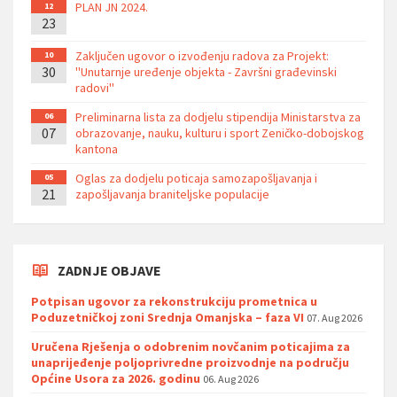
PLAN JN 2024.
12
23
Zaključen ugovor o izvođenju radova za Projekt:
10
30
''Unutarnje uređenje objekta - Završni građevinski
radovi''
Preliminarna lista za dodjelu stipendija Ministarstva za
06
07
obrazovanje, nauku, kulturu i sport Zeničko-dobojskog
kantona
Oglas za dodjelu poticaja samozapošljavanja i
05
21
zapošljavanja braniteljske populacije
ZADNJE OBJAVE
Potpisan ugovor za rekonstrukciju prometnica u
Poduzetničkoj zoni Srednja Omanjska – faza VI
07. Aug 2026
Uručena Rješenja o odobrenim novčanim poticajima za
unaprijeđenje poljoprivredne proizvodnje na području
Općine Usora za 2026. godinu
06. Aug 2026