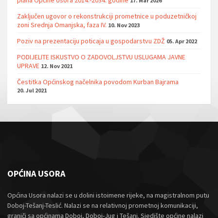
17. Mar 2026
Zaključen ugovor o rekonstrukciji prometnice u poduzetničkoj
zoni Srednja Omanjska, faza IV.
10. Nov 2023
Poziv na prezentaciju poticaja u gospodarstvu ZDŽ
05. Apr 2022
PODIJELITE ISKUSTVO O ZADOVOLJSTVU USLUGAMA JAVNE
UPRAVE
12. Nov 2021
Čestitka Općinskog načelnika povodom Kurban Bajrama
20. Jul 2021
OPĆINA USORA
Općina Usora nalazi se u dolini istoimene rijeke, na magistralnom putu
Doboj-Tešanj-Teslić. Nalazi se na relativnoj prometnoj komunikaciji,
graniči sa općinama Doboj, Doboj-Jug i Tešanj. Sjedište općine nalazi