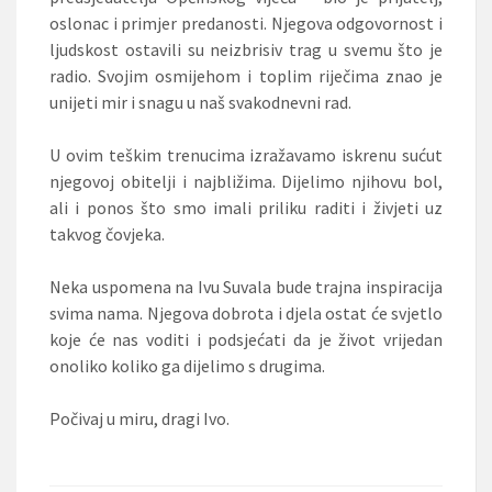
oslonac i primjer predanosti. Njegova odgovornost i
ljudskost ostavili su neizbrisiv trag u svemu što je
radio. Svojim osmijehom i toplim riječima znao je
unijeti mir i snagu u naš svakodnevni rad.
U ovim teškim trenucima izražavamo iskrenu sućut
njegovoj obitelji i najbližima. Dijelimo njihovu bol,
ali i ponos što smo imali priliku raditi i živjeti uz
takvog čovjeka.
Neka uspomena na Ivu Suvala bude trajna inspiracija
svima nama. Njegova dobrota i djela ostat će svjetlo
koje će nas voditi i podsjećati da je život vrijedan
onoliko koliko ga dijelimo s drugima.
Počivaj u miru, dragi Ivo.