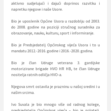
aktivno sudjelujući i dajući doprinos razvitku i
napretku njegove i naše Usore.
Bio je uposlenik Općine Usora u razdoblju od 2003.
do 2008. godine na poziciji stručnog suradnika za
obrazovanje, nauku, kulturu, sport i informiranje.
Bio je Predsjedatelj Općinskog vijeća Usora i to u
mandatu 2012.-2016. godine i 2016.-2020. godina.
Bio je član Udruge veterana 3. gardijske
motorizirane brigade HVO HR HB, te član Udruge
nositelja ratnih odličja HVO-a.
Njegova smrt ostavila je prazninu u našoj sredini i u
našim srcima.
Ivo Suvala je bio mnogo više od radnog kolege,
predsjedatelja Općinskog vijeća – bio je prijatelj,