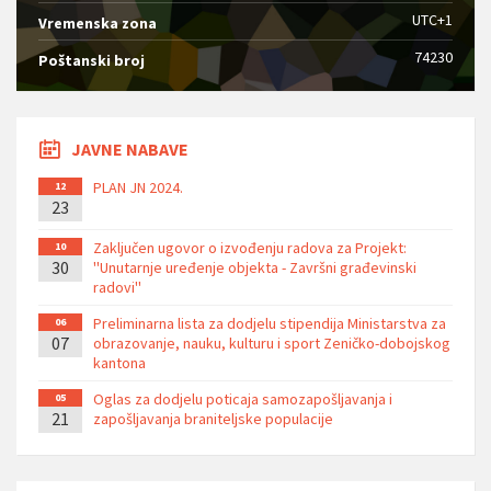
UTC+1
Vremenska zona
74230
Poštanski broj
JAVNE NABAVE
PLAN JN 2024.
12
23
Zaključen ugovor o izvođenju radova za Projekt:
10
30
''Unutarnje uređenje objekta - Završni građevinski
radovi''
Preliminarna lista za dodjelu stipendija Ministarstva za
06
07
obrazovanje, nauku, kulturu i sport Zeničko-dobojskog
kantona
Oglas za dodjelu poticaja samozapošljavanja i
05
21
zapošljavanja braniteljske populacije