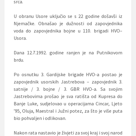
srca.
U obranu Usore uključio se s 22 godine došavši iz
Njemačke. Obnašao je dužnosti od zapovjednika
voda do zapovjednika bojne u 110. brigadi HVO–
Usora.
Dana 12.7.1992. godine ranjen je na Putnikovom
brdu.
Po osnutku 3. Gardijske brigade HVO-a postao je
zapovjednik usorskih Jastrebova – zapovjednik 3.
satnije / 3. bojne / 3. GBR HVO-a. Sa svojim
Jastrebovima prošao je sva ratišta od Kupresa do
Banje Luke, sudjelovao u operacijama Cincar, Ljeto
’95, Oluja, Maestral i Južni potez, za što je više puta
bio pohvaljen i odlikovan.
Nakon rata nastavio je živjeti za svoj kraj i svoj narod