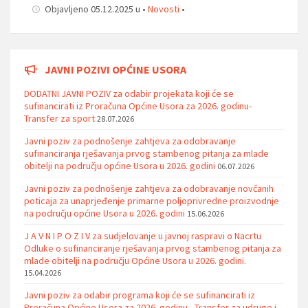
Objavljeno 05.12.2025 u •
Novosti
•
JAVNI POZIVI OPĆINE USORA
DODATNI JAVNI POZIV za odabir projekata koji će se
sufinancirati iz Proračuna Općine Usora za 2026. godinu-
Transfer za sport
28.07.2026
Javni poziv za podnošenje zahtjeva za odobravanje
sufinanciranja rješavanja prvog stambenog pitanja za mlade
obitelji na području općine Usora u 2026. godini
06.07.2026
Javni poziv za podnošenje zahtjeva za odobravanje novčanih
poticaja za unaprjeđenje primarne poljoprivredne proizvodnje
na području općine Usora u 2026. godini
15.06.2026
J A V N I P O Z I V za sudjelovanje u javnoj raspravi o Nacrtu
Odluke o sufinanciranje rješavanja prvog stambenog pitanja za
mlade obitelji na području Općine Usora u 2026. godini.
15.04.2026
Javni poziv za odabir programa koji će se sufinancirati iz
Proračuna Općine Usora za 2026. godinu - Transfer za udruge i