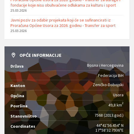
fondacije koje nisu obuhvaćene odlukama za kulturu i sport
25.03.2026
Javni poziv za odabir projekata koji će se sufinancirati iz
Proračuna Općine Usora za 2026. godinu - Transfer za sport
25.03.2026
OPĆE INFORMACIJE
Bosna i Hercegovina
Država
Federacija BiH
Zeničko-Dobojski
Kanton
Usora
Općina
2
49,8 km
Površina
7568 (2013.god.)
Stanovništvo
44°41'56.454" N
Coordinates
17°58'32.7936"E