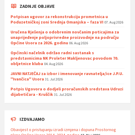
ZADNJE OBJAVE
Potpisan ugovor za rekonstrukciju prometnica u
Poduzetničkoj zoni Srednja Omanjska – faza VI
07. Aug 2026
Uručena Rješenja o odobrenim novčanim poticajima za
unaprijeđenje poljoprivredne proizvodnje na području
Općine Usora za 2026. godinu
06. Aug 2026
Općinski načelnik održao radni sastanak s
predstavnicima NK Proleter Makljenovac povodom 70.
obljetnice kluba
04. Aug 2026
JAVNI NATJEČAJ za izbor i imenovanje ravnatelja/ice J.P.U.
''Ivančica'' Usora
31. Jul 2026
Potpis Ugovora o dodjeli proračunskih sredstava Udruzi
dijabetičara - Kruščik
31. Jul 2026
IZDVAJAMO
Obavijest o pristupanju izradi izmjena i dopuna Prostornog
plana Općine Usora 2014.-2034. godine