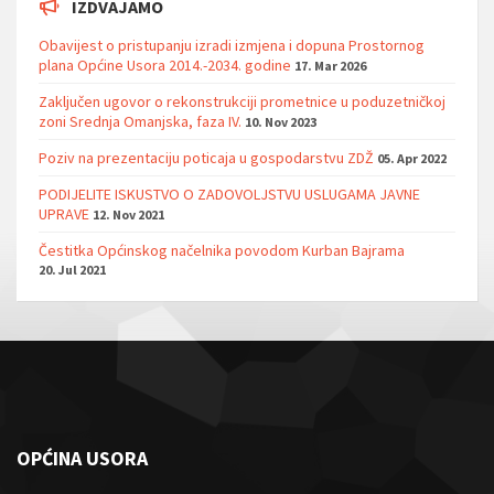
IZDVAJAMO
Obavijest o pristupanju izradi izmjena i dopuna Prostornog
plana Općine Usora 2014.-2034. godine
17. Mar 2026
Zaključen ugovor o rekonstrukciji prometnice u poduzetničkoj
zoni Srednja Omanjska, faza IV.
10. Nov 2023
Poziv na prezentaciju poticaja u gospodarstvu ZDŽ
05. Apr 2022
PODIJELITE ISKUSTVO O ZADOVOLJSTVU USLUGAMA JAVNE
UPRAVE
12. Nov 2021
Čestitka Općinskog načelnika povodom Kurban Bajrama
20. Jul 2021
OPĆINA USORA