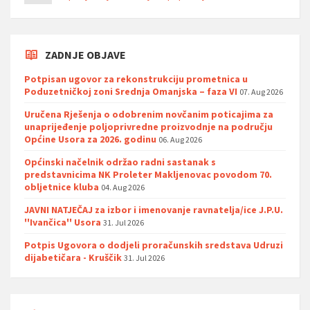
ZADNJE OBJAVE
Potpisan ugovor za rekonstrukciju prometnica u
Poduzetničkoj zoni Srednja Omanjska – faza VI
07. Aug 2026
Uručena Rješenja o odobrenim novčanim poticajima za
unaprijeđenje poljoprivredne proizvodnje na području
Općine Usora za 2026. godinu
06. Aug 2026
Općinski načelnik održao radni sastanak s
predstavnicima NK Proleter Makljenovac povodom 70.
obljetnice kluba
04. Aug 2026
JAVNI NATJEČAJ za izbor i imenovanje ravnatelja/ice J.P.U.
''Ivančica'' Usora
31. Jul 2026
Potpis Ugovora o dodjeli proračunskih sredstava Udruzi
dijabetičara - Kruščik
31. Jul 2026