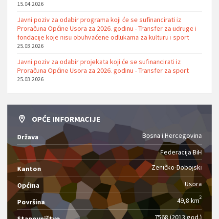
15.04.2026
Javni poziv za odabir programa koji će se sufinancirati iz
Proračuna Općine Usora za 2026. godinu - Transfer za udruge i
fondacije koje nisu obuhvaćene odlukama za kulturu i sport
25.03.2026
Javni poziv za odabir projekata koji će se sufinancirati iz
Proračuna Općine Usora za 2026. godinu - Transfer za sport
25.03.2026
OPĆE INFORMACIJE
Bosna i Hercegovina
Država
Federacija BiH
Zeničko-Dobojski
Kanton
Usora
Općina
2
49,8 km
Površina
7568 (2013.god.)
Stanovništvo