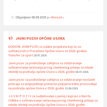
Objavljeno 08.09.2025 u •
Novosti
•
JAVNI POZIVI OPĆINE USORA
DODATNI JAVNI POZIV za odabir projekata koji će se
sufinancirati iz Proračuna Općine Usora za 2026. godinu-
Transfer za sport
28.07.2026
Javni poziv za podnošenje zahtjeva za odobravanje
sufinanciranja rješavanja prvog stambenog pitanja za mlade
obitelji na području općine Usora u 2026. godini
06.07.2026
Javni poziv za podnošenje zahtjeva za odobravanje novčanih
poticaja za unaprjeđenje primarne poljoprivredne proizvodnje
na području općine Usora u 2026. godini
15.06.2026
J A V N I P O Z I V za sudjelovanje u javnoj raspravi o Nacrtu
Odluke o sufinanciranje rješavanja prvog stambenog pitanja za
mlade obitelji na području Općine Usora u 2026. godini.