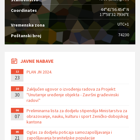
44°41'56.454" N
Coordinates
17°58'32.7936"E
UTC+1
Vremenska zona
74230
Poštanski broj
JAVNE NABAVE
PLAN JN 2024.
12
23
Zaključen ugovor o izvođenju radova za Projekt:
10
30
''Unutarnje uređenje objekta - Završni građevinski
radovi''
Preliminarna lista za dodjelu stipendija Ministarstva za
06
07
obrazovanje, nauku, kulturu i sport Zeničko-dobojskog
kantona
Oglas za dodjelu poticaja samozapošljavanja i
05
21
zapošljavanja braniteljske populacije