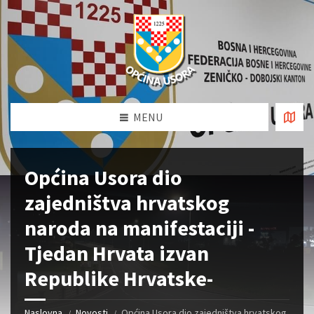
MENU
Općina Usora dio
zajedništva hrvatskog
naroda na manifestaciji -
Tjedan Hrvata izvan
Republike Hrvatske-
Naslovna
Novosti
Općina Usora dio zajedništva hrvatskog