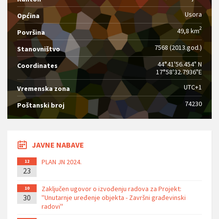
Usora
Općina
2
49,8 km
Površina
7568 (2013.god.)
Stanovništvo
44°41'56.454" N
Coordinates
17°58'32.7936"E
UTC+1
Vremenska zona
74230
Poštanski broj
JAVNE NABAVE
PLAN JN 2024.
12
23
Zaključen ugovor o izvođenju radova za Projekt:
10
30
''Unutarnje uređenje objekta - Završni građevinski
radovi''