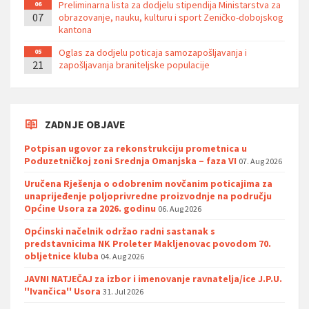
Preliminarna lista za dodjelu stipendija Ministarstva za
06
07
obrazovanje, nauku, kulturu i sport Zeničko-dobojskog
kantona
Oglas za dodjelu poticaja samozapošljavanja i
05
21
zapošljavanja braniteljske populacije
ZADNJE OBJAVE
Potpisan ugovor za rekonstrukciju prometnica u
Poduzetničkoj zoni Srednja Omanjska – faza VI
07. Aug 2026
Uručena Rješenja o odobrenim novčanim poticajima za
unaprijeđenje poljoprivredne proizvodnje na području
Općine Usora za 2026. godinu
06. Aug 2026
Općinski načelnik održao radni sastanak s
predstavnicima NK Proleter Makljenovac povodom 70.
obljetnice kluba
04. Aug 2026
JAVNI NATJEČAJ za izbor i imenovanje ravnatelja/ice J.P.U.
''Ivančica'' Usora
31. Jul 2026