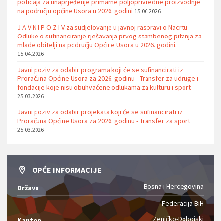
poticaja za unaprjeđenje primarne poljoprivredne proizvodnje
na području općine Usora u 2026. godini
15.06.2026
J A V N I P O Z I V za sudjelovanje u javnoj raspravi o Nacrtu
Odluke o sufinanciranje rješavanja prvog stambenog pitanja za
mlade obitelji na području Općine Usora u 2026. godini.
15.04.2026
Javni poziv za odabir programa koji će se sufinancirati iz
Proračuna Općine Usora za 2026. godinu - Transfer za udruge i
fondacije koje nisu obuhvaćene odlukama za kulturu i sport
25.03.2026
Javni poziv za odabir projekata koji će se sufinancirati iz
Proračuna Općine Usora za 2026. godinu - Transfer za sport
25.03.2026
OPĆE INFORMACIJE
Bosna i Hercegovina
Država
Federacija BiH
Zeničko-Dobojski
Kanton