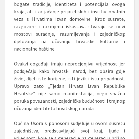
bogate tradicije, identiteta i potencijala ovoga
kraja, ali i za jačanje prijateljskih i institucionalnih
veza s Hrvatima izvan domovine. Kroz susrete,
razgovore i razmjenu iskustava stvaraju se novi
mostovi suradnje, razumijevanja i zajedničkog
djelovanja na očuvanju hrvatske kulturne i
nacionalne baštine.
Ovakvi događaji imaju neprocjenjivu vrijednost jer
podsjećaju kako hrvatski narod, bez obzira gdje
živio, dijeli iste korijene, isti jezik i istu pripadnost.
Upravo zato „Tjedan Hrvata izvan Republike
Hrvatske“ nije samo manifestacija, nego snažna
poruka povezanosti, zajedničke budućnosti i trajnog
očuvanja identiteta hrvatskog naroda.
Općina Usora s ponosom sudjeluje u ovom susretu
zajedništva, predstavljajući svoj kraj, ljude i
vrijednosti koje se s generacije na generaciju brižno