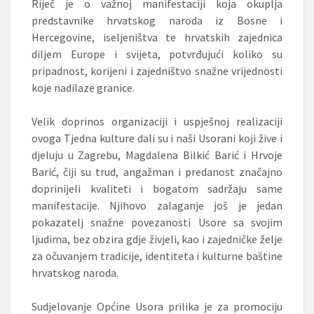
Riječ je o važnoj manifestaciji koja okuplja
predstavnike hrvatskog naroda iz Bosne i
Hercegovine, iseljeništva te hrvatskih zajednica
diljem Europe i svijeta, potvrđujući koliko su
pripadnost, korijeni i zajedništvo snažne vrijednosti
koje nadilaze granice.
Velik doprinos organizaciji i uspješnoj realizaciji
ovoga Tjedna kulture dali su i naši Usorani koji žive i
djeluju u Zagrebu, Magdalena Bilkić Barić i Hrvoje
Barić, čiji su trud, angažman i predanost značajno
doprinijeli kvaliteti i bogatom sadržaju same
manifestacije. Njihovo zalaganje još je jedan
pokazatelj snažne povezanosti Usore sa svojim
ljudima, bez obzira gdje živjeli, kao i zajedničke želje
za očuvanjem tradicije, identiteta i kulturne baštine
hrvatskog naroda.
Sudjelovanje Općine Usora prilika je za promociju