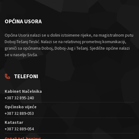
OPĆINA USORA
Općina Usora nalazi se u dolini istoimene rijeke, na magistralnom putu
Doboj-Tešanj-Teslić. Nalazi se na relativnoj prometnoj komunikaciji,
graniči sa općinama Doboj, Doboj-Jug i Tešanj. Sjedište općine nalazi
se u naselju Sivša.
TELEFONI
Kabinet Načelnika
+387 32 895-240
Općinsko vijeće
+387 32 889-053
Katastar
+387 32 889-054
Ostali tel. brojevi