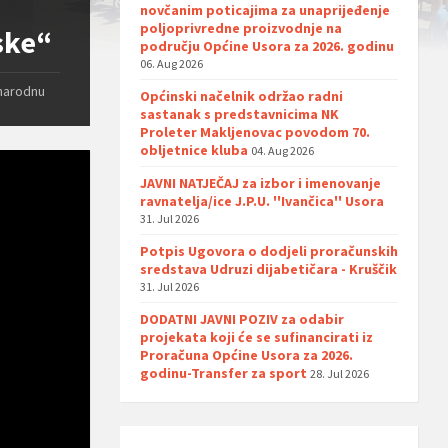
novčanim poticajima za unaprijeđenje
poljoprivredne proizvodnje na
ske“
području Općine Usora za 2026. godinu
06. Aug 2026
 narodnu
Općinski načelnik održao radni
sastanak s predstavnicima NK
Proleter Makljenovac povodom 70.
obljetnice kluba
04. Aug 2026
JAVNI NATJEČAJ za izbor i imenovanje
ravnatelja/ice J.P.U. ''Ivančica'' Usora
31. Jul 2026
Potpis Ugovora o dodjeli proračunskih
sredstava Udruzi dijabetičara - Kruščik
31. Jul 2026
DODATNI JAVNI POZIV za odabir
projekata koji će se sufinancirati iz
Proračuna Općine Usora za 2026.
godinu-Transfer za sport
28. Jul 2026