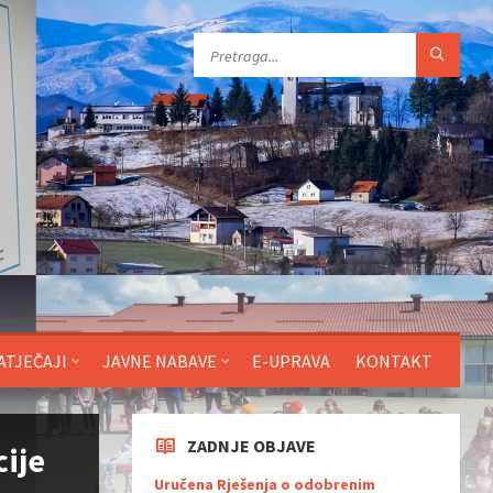
ATJEČAJI
JAVNE NABAVE
E-UPRAVA
KONTAKT
ZADNJE OBJAVE
cije
Uručena Rješenja o odobrenim