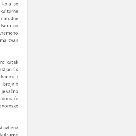
 koja se
 kulturne
e narodne
 Usora na
tovremeno
ima izvan
tro kutak
kljačić s
ibanicu i
e brojnih
o je važno
 i domaće
tronomske
tavljena
 kulturne