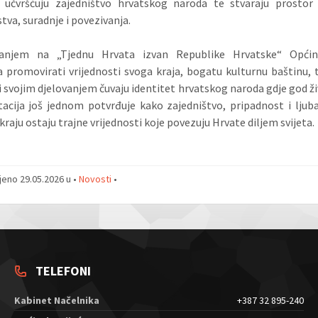
 učvršćuju zajedništvo hrvatskog naroda te stvaraju prostor
stva, suradnje i povezivanja.
vanjem na „Tjednu Hrvata izvan Republike Hrvatske“ Opći
a promovirati vrijednosti svoga kraja, bogatu kulturnu baštinu, tr
ji svojim djelovanjem čuvaju identitet hrvatskog naroda gdje god živ
acija još jednom potvrđuje kako zajedništvo, pripadnost i lju
raju ostaju trajne vrijednosti koje povezuju Hrvate diljem svijeta.
jeno 29.05.2026 u •
Novosti
•
TELEFONI
Kabinet Načelnika
+387 32 895-240