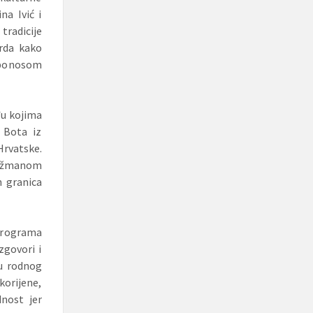
na Ivić i
tradicije
vrda kako
 ponosom
đu kojima
 Bota iz
Hrvatske.
ngažmanom
n granica
 programa
zgovori i
đu rodnog
korijene,
dnost jer