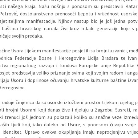
ti našega kraja. Našu nošnju s ponosom su predstavili Katari
etrović, dostojanstveno prenoseći ljepotu i vrijednost usorske 
jetiteljima manifestacije. Njihov nastup bio je još jedna pot
a baština hrvatskog naroda živi kroz mlade generacije koje s
ičaje svojih predaka.
ćine Usora tijekom manifestacije posjetili su brojni uzvanici, me
jednica Federacije Bosne i Hercegovine Lidija Bradara te Ivan
stva regionalnog razvoja i fondova Europske unije Republike 
osjet predstavlja veliko priznanje svima koji svojim radom i a
ljaju Usoru i doprinose očuvanju hrvatske kulturne baštine izva
Hercegovine.
raduje činjenica da su usorski izložbeni prostor tijekom cijelog
ali brojni Usorani koji danas žive i djeluju u Zagrebu. Susreti, ra
ki trenuci još jednom su pokazali koliko su snažne veze izme
naših ljudi koji, iako daleko od Usore, s ponosom čuvaju svoje 
i identitet. Upravo ovakva okupljanja imaju neprocjenjivu vrije