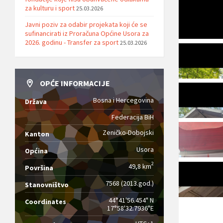
za kulturu i sport
25.03.2026
Javni poziv za odabir projekata koji će se
sufinancirati iz Proračuna Općine Usora za
2026. godinu - Transfer za sport
25.03.2026
OPĆE INFORMACIJE
Bosna i Hercegovina
Država
Federacija BiH
Zeničko-Dobojski
Kanton
Usora
Općina
2
49,8 km
Površina
7568 (2013.god.)
Stanovništvo
44°41'56.454" N
Coordinates
17°58'32.7936"E