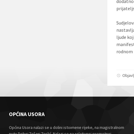
dodatno
prijatelj
Sudjelo
nastavlj
ljude ko
manifest
rodnom k
Objavl
OPĆINA USORA
Općina Usora nalazi se u dolini istoimene rijeke, na magistralnom
putu Doboj-Tešanj-Teslić. Nalazi se na relativnoj prometnoj