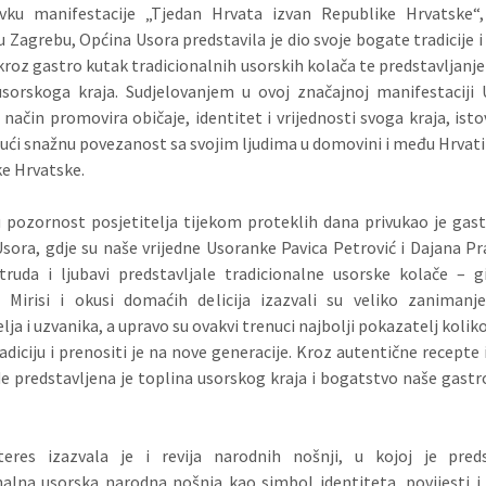
vku manifestacije „Tjedan Hrvata izvan Republike Hrvatske“,
u Zagrebu, Općina Usora predstavila je dio svoje bogate tradicije i
kroz gastro kutak tradicionalnih usorskih kolača te predstavljanj
sorskoga kraja. Sudjelovanjem u ovoj značajnoj manifestaciji
način promovira običaje, identitet i vrijednosti svoga kraja, is
ući snažnu povezanost sa svojim ljudima u domovini i među Hrvat
e Hrvatske.
pozornost posjetitelja tijekom proteklih dana privukao je gas
sora, gdje su naše vrijedne Usoranke Pavica Petrović i Dajana Pra
uda i ljubavi predstavljale tradicionalne usorske kolače – g
. Mirisi i okusi domaćih delicija izazvali su veliko zanimanj
lja i uzvanika, a upravo su ovakvi trenuci najbolji pokazatelj kolik
radiciju i prenositi je na nove generacije. Kroz autentične recepte
e predstavljena je toplina usorskog kraja i bogatstvo naše gas
nteres izazvala je i revija narodnih nošnji, u kojoj je preds
nalna usorska narodna nošnja kao simbol identiteta, povijesti i