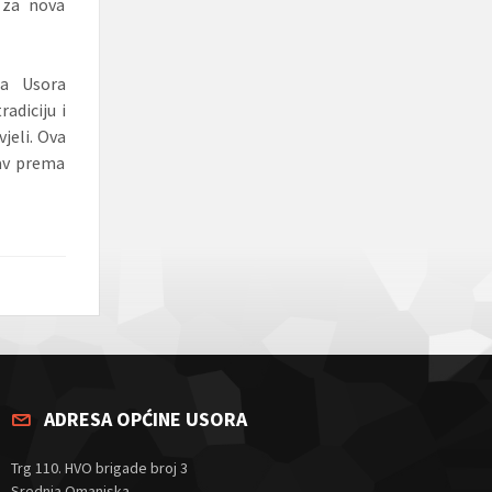
 za nova
na Usora
adiciju i
jeli. Ova
bav prema
ADRESA OPĆINE USORA
Trg 110. HVO brigade broj 3
Srednja Omanjska