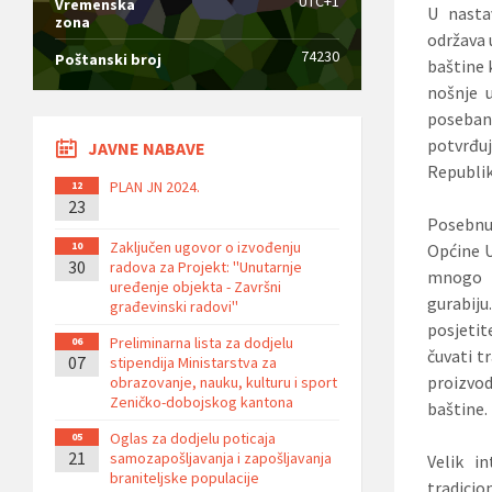
UTC+1
Vremenska
U nasta
zona
održava 
74230
Poštanski broj
baštine 
nošnje u
poseban 
potvrđuj
JAVNE NABAVE
Republik
PLAN JN 2024.
12
23
Posebnu 
Zaključen ugovor o izvođenju
10
Općine U
30
radova za Projekt: ''Unutarnje
mnogo tr
uređenje objekta - Završni
gurabiju
građevinski radovi''
posjetite
Preliminarna lista za dodjelu
06
čuvati t
07
stipendija Ministarstva za
proizvod
obrazovanje, nauku, kulturu i sport
Zeničko-dobojskog kantona
baštine.
Oglas za dodjelu poticaja
05
21
samozapošljavanja i zapošljavanja
Velik i
braniteljske populacije
tradicio