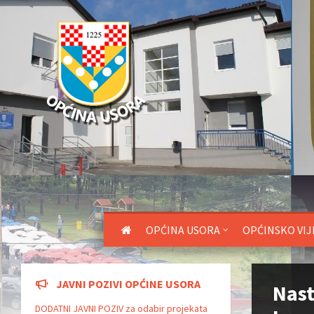
OPĆINA USORA
OPĆINSKO VIJ
JAVNI POZIVI OPĆINE USORA
Nast
DODATNI JAVNI POZIV za odabir projekata