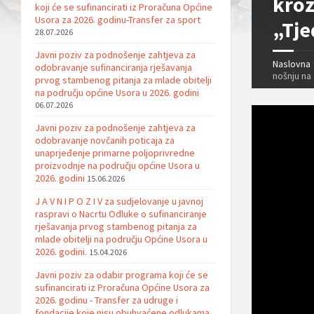
kroz
koji će se sufinancirati iz Proračuna Općine
Usora za 2026. godinu-Transfer za sport
„Tje
28.07.2026
Javni poziv za podnošenje zahtjeva za
Naslovna
odobravanje sufinanciranja rješavanja
nošnju na
prvog stambenog pitanja za mlade obitelji
na području općine Usora u 2026. godini
06.07.2026
Javni poziv za podnošenje zahtjeva za
odobravanje novčanih poticaja za
unaprjeđenje primarne poljoprivredne
proizvodnje na području općine Usora u
2026. godini
15.06.2026
J A V N I P O Z I V za sudjelovanje u javnoj
raspravi o Nacrtu Odluke o sufinanciranje
rješavanja prvog stambenog pitanja za
mlade obitelji na području Općine Usora u
2026. godini.
15.04.2026
Javni poziv za odabir programa koji će se
sufinancirati iz Proračuna Općine Usora za
2026. godinu - Transfer za udruge i
fondacije koje nisu obuhvaćene odlukama