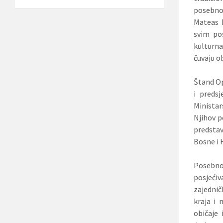
posebnos
Mateas P
svim pos
kulturn
čuvaju ob
Štand Op
i preds
Ministar
Njihov p
predstav
Bosne i 
Posebno 
posjećiv
zajednič
kraja i 
običaje 