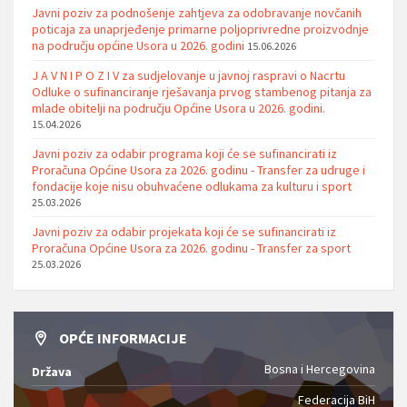
Javni poziv za podnošenje zahtjeva za odobravanje novčanih
poticaja za unaprjeđenje primarne poljoprivredne proizvodnje
na području općine Usora u 2026. godini
15.06.2026
J A V N I P O Z I V za sudjelovanje u javnoj raspravi o Nacrtu
Odluke o sufinanciranje rješavanja prvog stambenog pitanja za
mlade obitelji na području Općine Usora u 2026. godini.
15.04.2026
Javni poziv za odabir programa koji će se sufinancirati iz
Proračuna Općine Usora za 2026. godinu - Transfer za udruge i
fondacije koje nisu obuhvaćene odlukama za kulturu i sport
25.03.2026
Javni poziv za odabir projekata koji će se sufinancirati iz
Proračuna Općine Usora za 2026. godinu - Transfer za sport
25.03.2026
OPĆE INFORMACIJE
Bosna i Hercegovina
Država
Federacija BiH