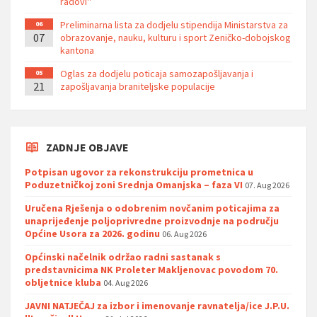
radovi''
Preliminarna lista za dodjelu stipendija Ministarstva za
06
07
obrazovanje, nauku, kulturu i sport Zeničko-dobojskog
kantona
Oglas za dodjelu poticaja samozapošljavanja i
05
21
zapošljavanja braniteljske populacije
ZADNJE OBJAVE
Potpisan ugovor za rekonstrukciju prometnica u
Poduzetničkoj zoni Srednja Omanjska – faza VI
07. Aug 2026
Uručena Rješenja o odobrenim novčanim poticajima za
unaprijeđenje poljoprivredne proizvodnje na području
Općine Usora za 2026. godinu
06. Aug 2026
Općinski načelnik održao radni sastanak s
predstavnicima NK Proleter Makljenovac povodom 70.
obljetnice kluba
04. Aug 2026
JAVNI NATJEČAJ za izbor i imenovanje ravnatelja/ice J.P.U.