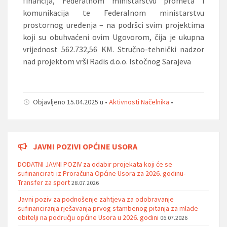
financija, Federalnom ministarstvu prometa i
komunikacija te Federalnom ministarstvu
prostornog uređenja – na podršci svim projektima
koji su obuhvaćeni ovim Ugovorom, čija je ukupna
vrijednost 562.732,56 KM. Stručno-tehnički nadzor
nad projektom vrši Radis d.o.o. Istočnog Sarajeva
Objavljeno 15.04.2025 u •
Aktivnosti Načelnika
•
JAVNI POZIVI OPĆINE USORA
DODATNI JAVNI POZIV za odabir projekata koji će se
sufinancirati iz Proračuna Općine Usora za 2026. godinu-
Transfer za sport
28.07.2026
Javni poziv za podnošenje zahtjeva za odobravanje
sufinanciranja rješavanja prvog stambenog pitanja za mlade
obitelji na području općine Usora u 2026. godini
06.07.2026