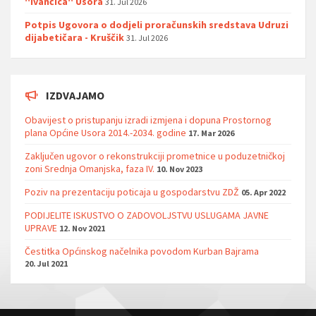
''Ivančica'' Usora
31. Jul 2026
Potpis Ugovora o dodjeli proračunskih sredstava Udruzi
dijabetičara - Kruščik
31. Jul 2026
IZDVAJAMO
Obavijest o pristupanju izradi izmjena i dopuna Prostornog
plana Općine Usora 2014.-2034. godine
17. Mar 2026
Zaključen ugovor o rekonstrukciji prometnice u poduzetničkoj
zoni Srednja Omanjska, faza IV.
10. Nov 2023
Poziv na prezentaciju poticaja u gospodarstvu ZDŽ
05. Apr 2022
PODIJELITE ISKUSTVO O ZADOVOLJSTVU USLUGAMA JAVNE
UPRAVE
12. Nov 2021
Čestitka Općinskog načelnika povodom Kurban Bajrama
20. Jul 2021