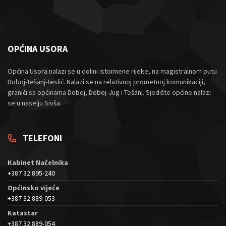
OPĆINA USORA
Općina Usora nalazi se u dolini istoimene rijeke, na magistralnom putu
Doboj-Tešanj-Teslić. Nalazi se na relativnoj prometnoj komunikaciji,
graniči sa općinama Doboj, Doboj-Jug i Tešanj. Sjedište općine nalazi
se u naselju Sivša.
TELEFONI
Kabinet Načelnika
+387 32 895-240
Općinsko vijeće
+387 32 889-053
Katastar
+387 32 889-054