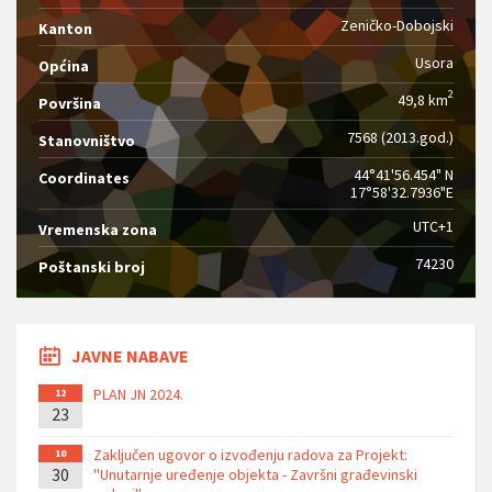
Zeničko-Dobojski
Kanton
Usora
Općina
2
49,8 km
Površina
7568 (2013.god.)
Stanovništvo
44°41'56.454" N
Coordinates
17°58'32.7936"E
UTC+1
Vremenska zona
74230
Poštanski broj
JAVNE NABAVE
PLAN JN 2024.
12
23
Zaključen ugovor o izvođenju radova za Projekt:
10
30
''Unutarnje uređenje objekta - Završni građevinski