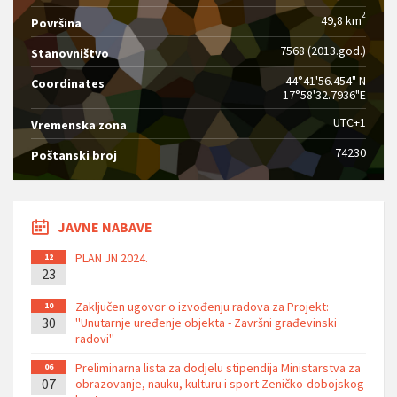
2
49,8 km
Površina
7568 (2013.god.)
Stanovništvo
44°41'56.454" N
Coordinates
17°58'32.7936"E
UTC+1
Vremenska zona
74230
Poštanski broj
JAVNE NABAVE
PLAN JN 2024.
12
23
Zaključen ugovor o izvođenju radova za Projekt:
10
30
''Unutarnje uređenje objekta - Završni građevinski
radovi''
Preliminarna lista za dodjelu stipendija Ministarstva za
06
07
obrazovanje, nauku, kulturu i sport Zeničko-dobojskog