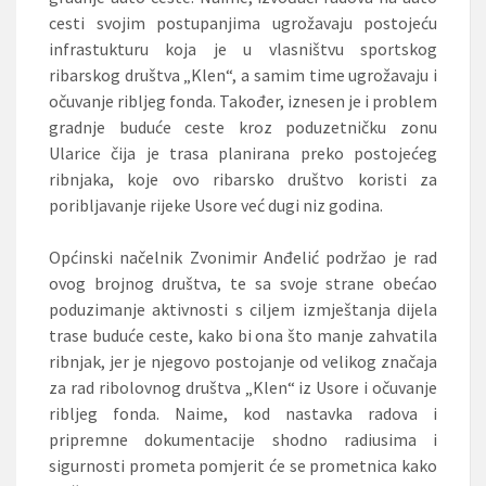
cesti svojim postupanjima ugrožavaju postojeću
infrastukturu koja je u vlasništvu sportskog
ribarskog društva „Klen“, a samim time ugrožavaju i
očuvanje ribljeg fonda. Također, iznesen je i problem
gradnje buduće ceste kroz poduzetničku zonu
Ularice čija je trasa planirana preko postojećeg
ribnjaka, koje ovo ribarsko društvo koristi za
poribljavanje rijeke Usore već dugi niz godina.
Općinski načelnik Zvonimir Anđelić podržao je rad
ovog brojnog društva, te sa svoje strane obećao
poduzimanje aktivnosti s ciljem izmještanja dijela
trase buduće ceste, kako bi ona što manje zahvatila
ribnjak, jer je njegovo postojanje od velikog značaja
za rad ribolovnog društva „Klen“ iz Usore i očuvanje
ribljeg fonda. Naime, kod nastavka radova i
pripremne
dokumentacije shodno radiusima i
sigurnosti prometa pomjerit će se prometnica kako