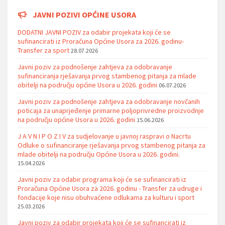
JAVNI POZIVI OPĆINE USORA
DODATNI JAVNI POZIV za odabir projekata koji će se
sufinancirati iz Proračuna Općine Usora za 2026. godinu-
Transfer za sport
28.07.2026
Javni poziv za podnošenje zahtjeva za odobravanje
sufinanciranja rješavanja prvog stambenog pitanja za mlade
obitelji na području općine Usora u 2026. godini
06.07.2026
Javni poziv za podnošenje zahtjeva za odobravanje novčanih
poticaja za unaprjeđenje primarne poljoprivredne proizvodnje
na području općine Usora u 2026. godini
15.06.2026
J A V N I P O Z I V za sudjelovanje u javnoj raspravi o Nacrtu
Odluke o sufinanciranje rješavanja prvog stambenog pitanja za
mlade obitelji na području Općine Usora u 2026. godini.
15.04.2026
Javni poziv za odabir programa koji će se sufinancirati iz
Proračuna Općine Usora za 2026. godinu - Transfer za udruge i
fondacije koje nisu obuhvaćene odlukama za kulturu i sport
25.03.2026
Javni poziv za odabir projekata koji će se sufinancirati iz