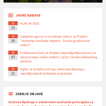
JAVNE NABAVE
PLAN JN 2024.
12
23
Zaključen ugovor o izvođenju radova za Projekt:
10
30
''Unutarnje uređenje objekta - Završni građevinski
radovi''
Preliminarna lista za dodjelu stipendija Ministarstva za
06
07
obrazovanje, nauku, kulturu i sport Zeničko-dobojskog
kantona
Oglas za dodjelu poticaja samozapošljavanja i
05
21
zapošljavanja braniteljske populacije
ZADNJE OBJAVE
Uručena Rješenja o odobrenim novčanim poticajima za