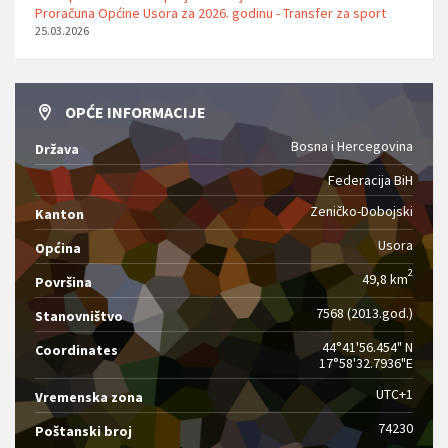
Proračuna Općine Usora za 2026. godinu - Transfer za sport
25.03.2026
OPĆE INFORMACIJE
Bosna i Hercegovina
Država
Federacija BiH
Zeničko-Dobojski
Kanton
Usora
Općina
2
49,8 km
Površina
7568 (2013.god.)
Stanovništvo
44°41'56.454" N
Coordinates
17°58'32.7936"E
UTC+1
Vremenska zona
74230
Poštanski broj