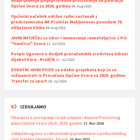
unaprijeđenje poljoprivredne proizvodnje na području
Općine Usora za 2026. godinu
06. Aug 2026
Općinski načelnik održao radni sastanak s
predstavnicima NK Proleter Makljenovac povodom 70.
obljetnice kluba
04. Aug 2026
JAVNI NATJEČAJ za izbor i imenovanje ravnatelja/ice J.P.U.
''Ivančica'' Usora
31. Jul 2026
Potpis Ugovora o dodjeli proračunskih sredstava Udruzi
dijabetičara - Kruščik
31. Jul 2026
DODATNI JAVNI POZIV za odabir projekata koji će se
sufinancirati iz Proračuna Općine Usora za 2026. godinu-
Transfer za sport
28. Jul 2026
IZDVAJAMO
Obavijest o pristupanju izradi izmjena i dopuna Prostornog
plana Općine Usora 2014.-2034. godine
17. Mar 2026
Zaključen ugovor o rekonstrukciji prometnice u poduzetničkoj
zoni Srednja Omanjska, faza IV.
10. Nov 2023