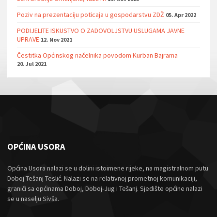
Poziv na prezentaciju poticaja u gospodarstvu ZDŽ
05. Apr 2022
PODIJELITE ISKUSTVO O ZADOVOLJSTVU USLUGAMA JAVNE
UPRAVE
12. Nov 2021
Čestitka Općinskog načelnika povodom Kurban Bajrama
20. Jul 2021
OPĆINA USORA
Općina Usora nalazi se u dolini istoimene rijeke, na magistralnom putu
Doboj-Tešanj-Teslić. Nalazi se na relativnoj prometnoj komunikaciji,
graniči sa općinama Doboj, Doboj-Jug i Tešanj. Sjedište općine nalazi
se u naselju Sivša.