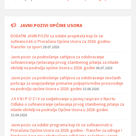
JAVNI POZIVI OPĆINE USORA
DODATNI JAVNI POZIV za odabir projekata koji će se
sufinancirati iz Proračuna Općine Usora za 2026. godinu-
Transfer za sport
28.07.2026
Javni poziv za podnošenje zahtjeva za odobravanje
sufinanciranja rješavanja prvog stambenog pitanja za mlade
obitelji na području općine Usora u 2026. godini
06.07.2026
Javni poziv za podnošenje zahtjeva za odobravanje novčanih
poticaja za unaprjeđenje primarne poljoprivredne proizvodnje
na području općine Usora u 2026. godini
15.06.2026
J A V N I P O Z I V za sudjelovanje u javnoj raspravi o Nacrtu
Odluke o sufinanciranje rješavanja prvog stambenog pitanja za
mlade obitelji na području Općine Usora u 2026. godini.
15.04.2026
Javni poziv za odabir programa koji će se sufinancirati iz
Proračuna Općine Usora za 2026. godinu - Transfer za udruge i
fondacije koje nisu obuhvaćene odlukama za kulturu i sport