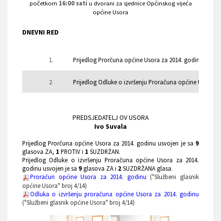
početkom
16:00 sati
u dvorani za sjednice Općinskog vijeća
općine Usora
DNEVNI RED
1.
Prijedlog Prorčuna općine Usora za 2014. godinu i
2.
Prijedlog Odluke o izvršenju Proračuna
općine Usora za
PREDSJEDATELJ OV USORA
Ivo Suvala
Prijedlog Prorčuna općine Usora za 2014. godinu usvojen je sa
9
glasova ZA,
1
PROTIV i
1
SUZDRŽAN.
Prijedlog Odluke o izvršenju Proračuna općine Usora za 2014.
godinu usvojen je sa
9
glasova ZA i
2
SUZDRŽANA glasa.
Proračun općine Usora za 2014. godinu
("Službeni glasnik
općine Usora" broj 4/14)
Odluka o izvršenju proračuna općine Usora za 2014. godinu
("Službeni glasnik općine Usora" broj 4/14)