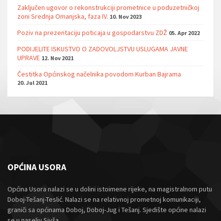
Zaključen ugovor o rekonstrukciji prometnice u poduzetničkoj
zoni Srednja Omanjska, faza IV.
10. Nov 2023
Poziv na prezentaciju poticaja u gospodarstvu ZDŽ
05. Apr 2022
PODIJELITE ISKUSTVO O ZADOVOLJSTVU USLUGAMA JAVNE
UPRAVE
12. Nov 2021
Čestitka Općinskog načelnika povodom Kurban Bajrama
20. Jul 2021
OPĆINA USORA
Općina Usora nalazi se u dolini istoimene rijeke, na magistralnom putu
Doboj-Tešanj-Teslić. Nalazi se na relativnoj prometnoj komunikaciji,
graniči sa općinama Doboj, Doboj-Jug i Tešanj. Sjedište općine nalazi
se u naselju Sivša.