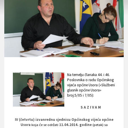
Na temelju članaka 44. i 46.
Poslovnika o radu Općinskog
vijeća općine Usora («Službeni
glasnik općine Usora»
broj:5/05 i 7/05):
S A Z I V A M
IV (četvrtu) izvanrednu sjednicu Općinskog vijeća općine
Usora
koja će se održati
11.04.2014. godine
(petak) sa