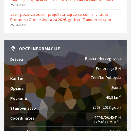
25.03.2026
Javni poziv za odabir projekata koji će se sufinancirati iz
Proračuna Općine Usora za 2026. godinu - Transfer za sport
25.03.2026
OPĆE INFORMACIJE
Bosna i Hercegovina
Država
Federacija BiH
Zeničko-Dobojski
Kanton
Usora
Općina
2
49,8 km
Površina
7568 (2013.god.)
Stanovništvo
44°41'56.454" N
Coordinates
17°58'32.7936"E