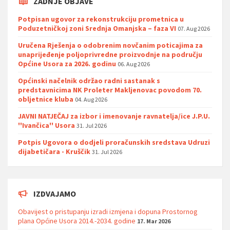
ZADNJE OBJAVE
Potpisan ugovor za rekonstrukciju prometnica u
Poduzetničkoj zoni Srednja Omanjska – faza VI
07. Aug 2026
Uručena Rješenja o odobrenim novčanim poticajima za
unaprijeđenje poljoprivredne proizvodnje na području
Općine Usora za 2026. godinu
06. Aug 2026
Općinski načelnik održao radni sastanak s
predstavnicima NK Proleter Makljenovac povodom 70.
obljetnice kluba
04. Aug 2026
JAVNI NATJEČAJ za izbor i imenovanje ravnatelja/ice J.P.U.
''Ivančica'' Usora
31. Jul 2026
Potpis Ugovora o dodjeli proračunskih sredstava Udruzi
dijabetičara - Kruščik
31. Jul 2026
IZDVAJAMO
Obavijest o pristupanju izradi izmjena i dopuna Prostornog
plana Općine Usora 2014.-2034. godine
17. Mar 2026