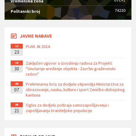
UTC+1
Vremenska zona
74230
Poštanski broj
JAVNE NABAVE
PLAN JN 2024.
12
23
Zaključen ugovor o izvođenju radova za Projekt:
10
30
''Unutarnje uređenje objekta - Završni građevinski
radovi''
Preliminarna lista za dodjelu stipendija Ministarstva za
06
07
obrazovanje, nauku, kulturu i sport Zeničko-dobojskog
kantona
Oglas za dodjelu poticaja samozapošljavanja i
05
21
zapošljavanja braniteljske populacije