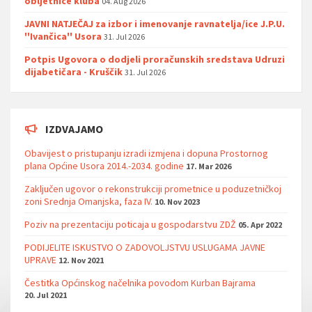
obljetnice kluba
04. Aug 2026
JAVNI NATJEČAJ za izbor i imenovanje ravnatelja/ice J.P.U.
''Ivančica'' Usora
31. Jul 2026
Potpis Ugovora o dodjeli proračunskih sredstava Udruzi
dijabetičara - Kruščik
31. Jul 2026
IZDVAJAMO
Obavijest o pristupanju izradi izmjena i dopuna Prostornog
plana Općine Usora 2014.-2034. godine
17. Mar 2026
Zaključen ugovor o rekonstrukciji prometnice u poduzetničkoj
zoni Srednja Omanjska, faza IV.
10. Nov 2023
Poziv na prezentaciju poticaja u gospodarstvu ZDŽ
05. Apr 2022
PODIJELITE ISKUSTVO O ZADOVOLJSTVU USLUGAMA JAVNE
UPRAVE
12. Nov 2021
Čestitka Općinskog načelnika povodom Kurban Bajrama
20. Jul 2021