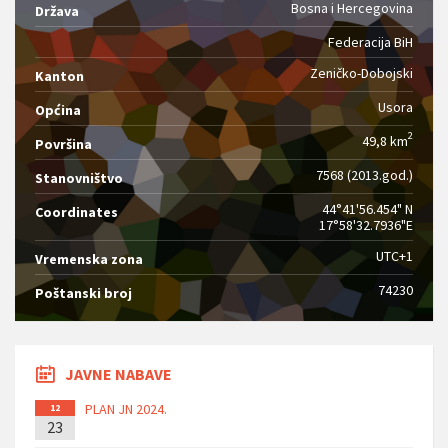
Bosna i Hercegovina
Država
Federacija BiH
Zeničko-Dobojski
Kanton
Usora
Općina
2
49,8 km
Površina
7568 (2013.god.)
Stanovništvo
44°41'56.454" N
Coordinates
17°58'32.7936"E
UTC+1
Vremenska zona
74230
Poštanski broj
JAVNE NABAVE
PLAN JN 2024.
12
23