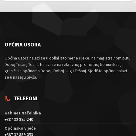
OPĆINA USORA
Općina Usora nalazi se u dolini istoimene rijeke, na magistralnom putu
Doboj-Tešanj-Teslić. Nalazi se na relativnoj prometnoj komunikaciji,
graniči sa općinama Doboj, Doboj-Jug i Tešanj. Sjedište općine nalazi
se u naselju Sivša.
TELEFONI
Kabinet Načelnika
+387 32 895-240
Općinsko vijeće
+387 32 889-053