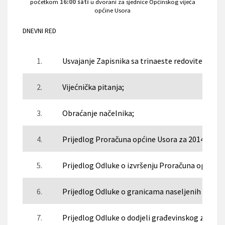
početkom
16:00 sati
u dvorani za sjednice Općinskog vijeća
općine Usora
DNEVNI RED
1.
Usvajanje Zapisnika sa trinaeste redovite sjedn
2.
Vijećnička pitanja;
3.
Obraćanje načelnika;
4.
Prijedlog Proračuna općine Usora za 2014. godi
5.
Prijedlog Odluke o izvršenju Proračuna općine U
6.
Prijedlog Odluke o granicama naseljenih mjest
7.
Prijedlog Odluke o dodjeli građevinskog zemlji