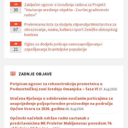
Zaključen ugovor o izvođenju radova za Projekt:
10
30
''Unutarnje uređenje objekta - Završni građevinski
radovi''
Preliminarna lista za dodjelu stipendija Ministarstva za
06
07
obrazovanje, nauku, kulturu i sport Zeničko-dobojskog
kantona
Oglas za dodjelu poticaja samozapošljavanja i
05
21
zapošljavanja braniteljske populacije
ZADNJE OBJAVE
Potpisan ugovor za rekonstrukciju prometnica u
Poduzetničkoj zoni Srednja Omanjska – faza VI
07. Aug 2026
Uručena Rješenja o odobrenim novčanim poticajima za
unaprijeđenje poljoprivredne proizvodnje na području
Općine Usora za 2026. godinu
06. Aug 2026
Općinski načelnik održao radni sastanak s
predstavnicima NK Proleter Makljenovac povodom 70.