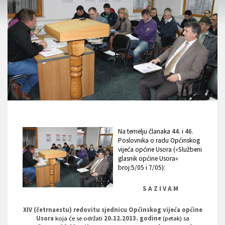
Na temelju članaka 44. i 46.
Poslovnika o radu Općinskog
vijeća općine Usora («Službeni
glasnik općine Usora»
broj:5/05 i 7/05):
S A Z I V A M
XIV (četrnaestu) redovitu sjednicu Općinskog vijeća općine
Usora
koja će se održati
20.12.2013. godine
(petak) sa