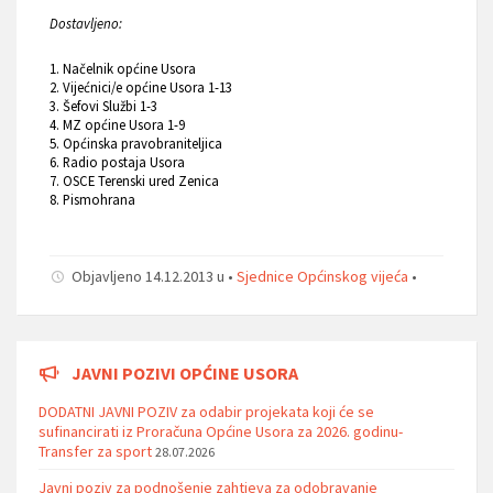
Dostavljeno:
1. Načelnik općine Usora
2. Vijećnici/e općine Usora 1-13
3. Šefovi Službi 1-3
4. MZ općine Usora 1-9
5. Općinska pravobraniteljica
6. Radio postaja Usora
7. OSCE Terenski ured Zenica
8. Pismohrana
Objavljeno 14.12.2013 u •
Sjednice Općinskog vijeća
•
JAVNI POZIVI OPĆINE USORA
DODATNI JAVNI POZIV za odabir projekata koji će se
sufinancirati iz Proračuna Općine Usora za 2026. godinu-
Transfer za sport
28.07.2026
Javni poziv za podnošenje zahtjeva za odobravanje