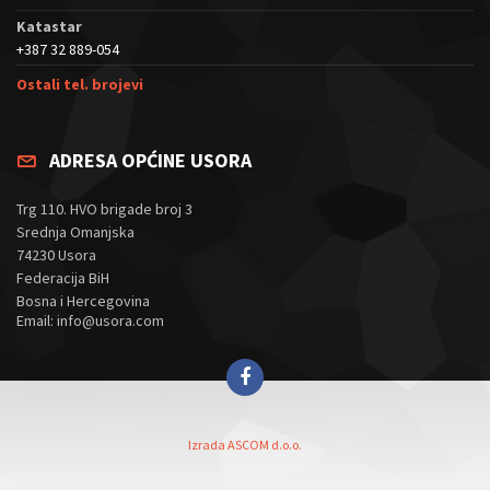
Katastar
+387 32 889-054
Ostali tel. brojevi
ADRESA OPĆINE USORA
Trg 110. HVO brigade broj 3
Srednja Omanjska
74230 Usora
Federacija BiH
Bosna i Hercegovina
Email: info@usora.com
Izrada ASCOM d.o.o.