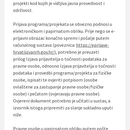
projekti kod kojih je vidljiva jasna provedivost i
održivost.
Prijava programa/projekata se obvezno podnosi u
elektroničkom i papirnatom obliku. Prije nego se e-
prijavni obrazac konačno spremi i pošalje putem
računalnog sustava (poveznica:
https://eprijave-
hrvatiizvanrh.gov.hr/
), potrebno je preuzeti
prilog Izjava prijavitelja o točnosti podataka za
pravne osobe, odnosno Izjava prijavitelja o točnosti
podataka i provedbi programa/projekta za fizičke
osobe, ispisati te ovjeriti potpisom (osobe
ovlaštene za zastupanje pravne osobe/fizičke
osobe) i pečatom (ovjeravaju pravne osobe).
Ovjereni dokument potrebno je učitati u sustav, a
izvornik istoga pripremiti za slanje sukladno uputi
niže.
Pravne osobe u papirnatom obliku putem pošte