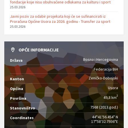
fondacije koje nisu obuhvaćene odlukama za kulturu i sport
25.03.2026
Javni poziv za odabir projekata koji će se sufinancirati iz
Proračuna Općine Usora za 2026. godinu - Transfer za sport
25.03.2026
OPĆE INFORMACIJE
Bosna i Hercegovina
Država
Federacija BiH
Zeničko-Dobojski
Kanton
Usora
Općina
2
49,8 km
Površina
7568 (2013.god.)
Stanovništvo
44°41'56.454" N
Coordinates
17°58'32.7936"E