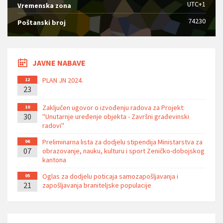
UTC+1
Vremenska zona
74230
Poštanski broj
JAVNE NABAVE
PLAN JN 2024.
12
23
Zaključen ugovor o izvođenju radova za Projekt:
10
30
''Unutarnje uređenje objekta - Završni građevinski
radovi''
Preliminarna lista za dodjelu stipendija Ministarstva za
06
07
obrazovanje, nauku, kulturu i sport Zeničko-dobojskog
kantona
Oglas za dodjelu poticaja samozapošljavanja i
05
21
zapošljavanja braniteljske populacije