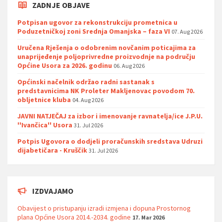
ZADNJE OBJAVE
Potpisan ugovor za rekonstrukciju prometnica u
Poduzetničkoj zoni Srednja Omanjska – faza VI
07. Aug 2026
Uručena Rješenja o odobrenim novčanim poticajima za
unaprijeđenje poljoprivredne proizvodnje na području
Općine Usora za 2026. godinu
06. Aug 2026
Općinski načelnik održao radni sastanak s
predstavnicima NK Proleter Makljenovac povodom 70.
obljetnice kluba
04. Aug 2026
JAVNI NATJEČAJ za izbor i imenovanje ravnatelja/ice J.P.U.
''Ivančica'' Usora
31. Jul 2026
Potpis Ugovora o dodjeli proračunskih sredstava Udruzi
dijabetičara - Kruščik
31. Jul 2026
IZDVAJAMO
Obavijest o pristupanju izradi izmjena i dopuna Prostornog
plana Općine Usora 2014.-2034. godine
17. Mar 2026