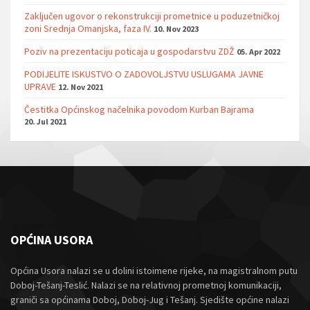
Zaključen ugovor o rekonstrukciji prometnice u poduzetničkoj
zoni Srednja Omanjska, faza IV.
10. Nov 2023
Poziv na prezentaciju poticaja u gospodarstvu ZDŽ
05. Apr 2022
PODIJELITE ISKUSTVO O ZADOVOLJSTVU USLUGAMA JAVNE
UPRAVE
12. Nov 2021
Čestitka Općinskog načelnika povodom Kurban Bajrama
20. Jul 2021
OPĆINA USORA
Općina Usora nalazi se u dolini istoimene rijeke, na magistralnom putu
Doboj-Tešanj-Teslić. Nalazi se na relativnoj prometnoj komunikaciji,
graniči sa općinama Doboj, Doboj-Jug i Tešanj. Sjedište općine nalazi