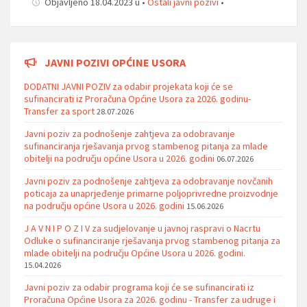
Objavljeno 18.04.2023 u •
Ostali javni pozivi
•
JAVNI POZIVI OPĆINE USORA
DODATNI JAVNI POZIV za odabir projekata koji će se
sufinancirati iz Proračuna Općine Usora za 2026. godinu-
Transfer za sport
28.07.2026
Javni poziv za podnošenje zahtjeva za odobravanje
sufinanciranja rješavanja prvog stambenog pitanja za mlade
obitelji na području općine Usora u 2026. godini
06.07.2026
Javni poziv za podnošenje zahtjeva za odobravanje novčanih
poticaja za unaprjeđenje primarne poljoprivredne proizvodnje
na području općine Usora u 2026. godini
15.06.2026
J A V N I P O Z I V za sudjelovanje u javnoj raspravi o Nacrtu
Odluke o sufinanciranje rješavanja prvog stambenog pitanja za
mlade obitelji na području Općine Usora u 2026. godini.
15.04.2026
Javni poziv za odabir programa koji će se sufinancirati iz
Proračuna Općine Usora za 2026. godinu - Transfer za udruge i