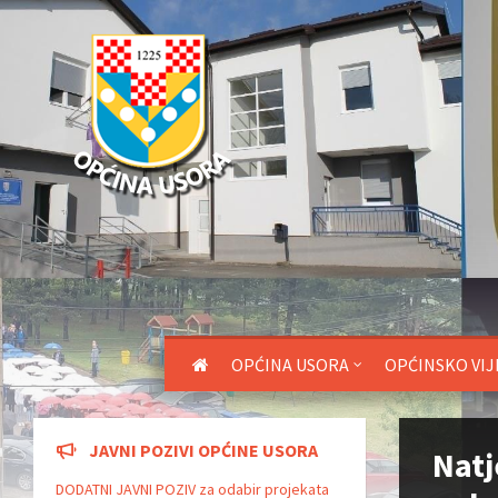
OPĆINA USORA
OPĆINSKO VIJ
JAVNI POZIVI OPĆINE USORA
Natj
DODATNI JAVNI POZIV za odabir projekata