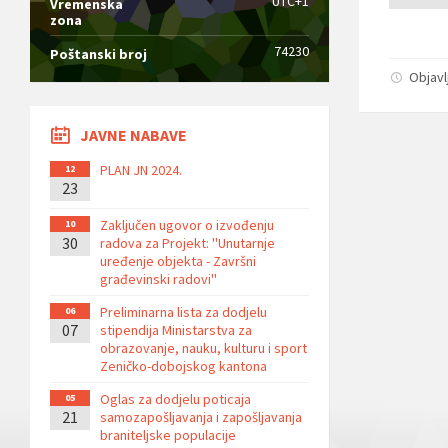
UTC+1
Vremenska
zona
74230
Poštanski broj
Objavl
JAVNE NABAVE
PLAN JN 2024.
12
23
Zaključen ugovor o izvođenju
10
30
radova za Projekt: ''Unutarnje
uređenje objekta - Završni
građevinski radovi''
Preliminarna lista za dodjelu
06
07
stipendija Ministarstva za
obrazovanje, nauku, kulturu i sport
Zeničko-dobojskog kantona
Oglas za dodjelu poticaja
05
21
samozapošljavanja i zapošljavanja
braniteljske populacije