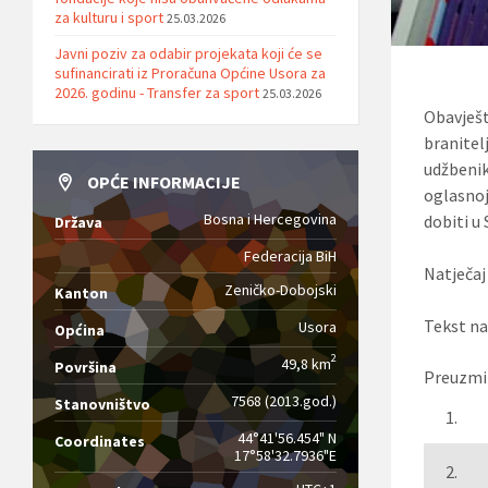
za kulturu i sport
25.03.2026
Javni poziv za odabir projekata koji će se
sufinancirati iz Proračuna Općine Usora za
2026. godinu - Transfer za sport
25.03.2026
Obavješ
branitel
udžbenik
OPĆE INFORMACIJE
oglasnoj
Bosna i Hercegovina
dobiti u
Država
Federacija BiH
Natječaj
Zeničko-Dobojski
Kanton
Tekst na
Usora
Općina
2
49,8 km
Površina
Preuzmi
7568 (2013.god.)
Stanovništvo
1.
44°41'56.454" N
Coordinates
17°58'32.7936"E
2.