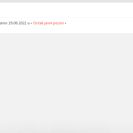
jeno 29.06.2021 u •
Ostali javni pozivi
•