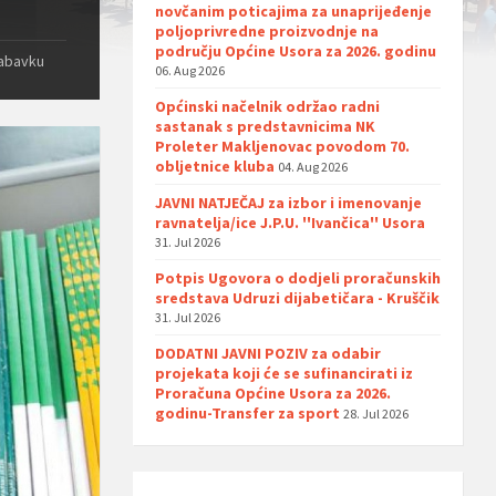
novčanim poticajima za unaprijeđenje
poljoprivredne proizvodnje na
području Općine Usora za 2026. godinu
nabavku
06. Aug 2026
Općinski načelnik održao radni
sastanak s predstavnicima NK
Proleter Makljenovac povodom 70.
obljetnice kluba
04. Aug 2026
JAVNI NATJEČAJ za izbor i imenovanje
ravnatelja/ice J.P.U. ''Ivančica'' Usora
31. Jul 2026
Potpis Ugovora o dodjeli proračunskih
sredstava Udruzi dijabetičara - Kruščik
31. Jul 2026
DODATNI JAVNI POZIV za odabir
projekata koji će se sufinancirati iz
Proračuna Općine Usora za 2026.
godinu-Transfer za sport
28. Jul 2026