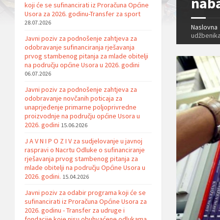
naba
koji će se sufinancirati iz Proračuna Općine
Usora za 2026. godinu-Transfer za sport
28.07.2026
Naslovna
udžbenika 
Javni poziv za podnošenje zahtjeva za
odobravanje sufinanciranja rješavanja
prvog stambenog pitanja za mlade obitelji
na području općine Usora u 2026. godini
06.07.2026
Javni poziv za podnošenje zahtjeva za
odobravanje novčanih poticaja za
unaprjeđenje primarne poljoprivredne
proizvodnje na području općine Usora u
2026. godini
15.06.2026
J A V N I P O Z I V za sudjelovanje u javnoj
raspravi o Nacrtu Odluke o sufinanciranje
rješavanja prvog stambenog pitanja za
mlade obitelji na području Općine Usora u
2026. godini.
15.04.2026
Javni poziv za odabir programa koji će se
sufinancirati iz Proračuna Općine Usora za
2026. godinu - Transfer za udruge i
fondacije koje nisu obuhvaćene odlukama