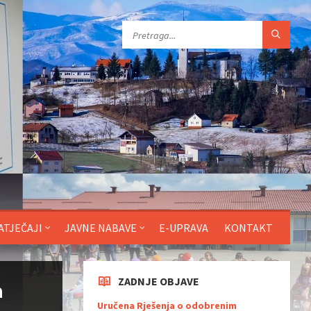
ATJEČAJI
JAVNE NABAVE
E-UPRAVA
KONTAKT
ZADNJE OBJAVE
a
Uručena Rješenja o odobrenim