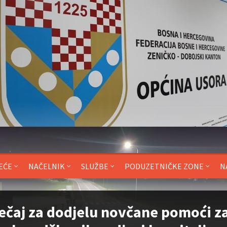
EĆE
NAČELNIK
SLUŽBE
PODUZETNIČKE ZONE
N
ečaj za dodjelu novčane pomoći z