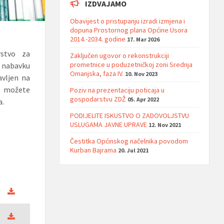
IZDVAJAMO
Obavijest o pristupanju izradi izmjena i
dopuna Prostornog plana Općine Usora
2014.-2034. godine
17. Mar 2026
rstvo za
Zaključen ugovor o rekonstrukciji
prometnice u poduzetničkoj zoni Srednja
a nabavku
Omanjska, faza IV.
10. Nov 2023
avljen na
je možete
Poziv na prezentaciju poticaja u
gospodarstvu ZDŽ
05. Apr 2022
a.
PODIJELITE ISKUSTVO O ZADOVOLJSTVU
USLUGAMA JAVNE UPRAVE
12. Nov 2021
Čestitka Općinskog načelnika povodom
Kurban Bajrama
20. Jul 2021