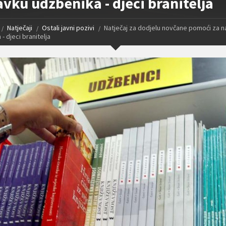
vku udžbenika - djeci branitelja
Natječaji
Ostali javni pozivi
Natječaj za dodjelu novčane pomoći za 
- djeci branitelja