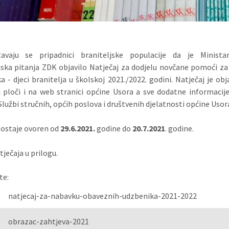
tavaju se pripadnici braniteljske populacije da je Minista
jska pitanja ZDK objavilo Natječaj za dodjelu novčane pomoći z
a - djeci branitelja u školskoj 2021./2022. godini. Natječaj je obj
 ploči i na web stranici općine Usora a sve dodatne informaci
 Službi stručnih, općih poslova i društvenih djelatnosti općine Usor
 ostaje ovoren od
29.6.2021.
godine do
20.7.2021
. godine.
tječaja u prilogu.
te:
natjecaj-za-nabavku-obaveznih-udzbenika-2021-2022
obrazac-zahtjeva-2021