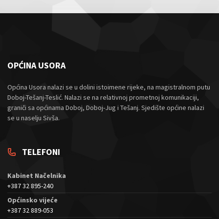
OPĆINA USORA
Općina Usora nalazi se u dolini istoimene rijeke, na magistralnom putu
Doboj-Tešanj-Teslić. Nalazi se na relativnoj prometnoj komunikaciji,
graniči sa općinama Doboj, Doboj-Jug i Tešanj. Sjedište općine nalazi
se u naselju Sivša.
TELEFONI
Kabinet Načelnika
+387 32 895-240
Općinsko vijeće
+387 32 889-053