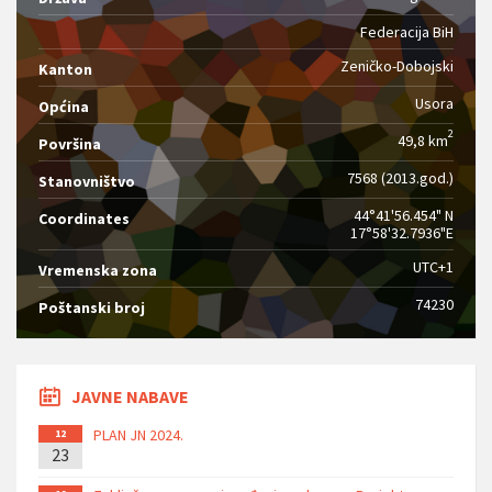
Federacija BiH
Zeničko-Dobojski
Kanton
Usora
Općina
2
49,8 km
Površina
7568 (2013.god.)
Stanovništvo
44°41'56.454" N
Coordinates
17°58'32.7936"E
UTC+1
Vremenska zona
74230
Poštanski broj
JAVNE NABAVE
PLAN JN 2024.
12
23