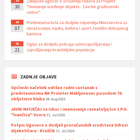
Zaključen ugovor o izvođenju radova za Projekt:
10
30
''Unutarnje uređenje objekta - Završni građevinski
radovi''
Preliminarna lista za dodjelu stipendija Ministarstva za
06
07
obrazovanje, nauku, kulturu i sport Zeničko-dobojskog
kantona
Oglas za dodjelu poticaja samozapošljavanja i
05
21
zapošljavanja braniteljske populacije
ZADNJE OBJAVE
Općinski načelnik održao radni sastanak s
predstavnicima NK Proleter Makljenovac povodom 70.
obljetnice kluba
04. Aug 2026
JAVNI NATJEČAJ za izbor i imenovanje ravnatelja/ice J.P.U.
''Ivančica'' Usora
31. Jul 2026
Potpis Ugovora o dodjeli proračunskih sredstava Udruzi
dijabetičara - Kruščik
31. Jul 2026