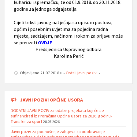
kuharicu i spremačicu, te od 01.9.2018. do 30.11.2018.
godine za jednoga odgajatelja.
Cijeli tekst javnog natječaja sa opisom poslova,
općim i posebnim uvjetima za pojedina radna
mjesta, sadržajem, načinom i rokom za prijavu može
se preuzeti
OVDJE
.
Predsjednica Uspravnog odbora
Karolina Perić
Objavljeno 21.07.2018 u •
Ostali javni pozivi
•
JAVNI POZIVI OPĆINE USORA
DODATNI JAVNI POZIV za odabir projekata koji će se
sufinancirati iz Proračuna Općine Usora za 2026. godinu-
Transfer za sport
28.07.2026
Javni poziv za podnošenje zahtjeva za odobravanje
sufinanciranja rješavanja prvog stambenog pitanja za mlade