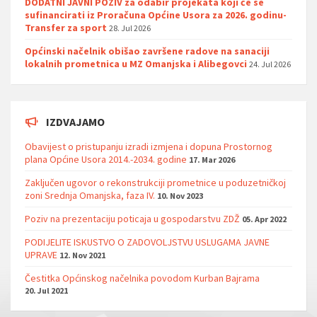
DODATNI JAVNI POZIV za odabir projekata koji će se
sufinancirati iz Proračuna Općine Usora za 2026. godinu-
Transfer za sport
28. Jul 2026
Općinski načelnik obišao završene radove na sanaciji
lokalnih prometnica u MZ Omanjska i Alibegovci
24. Jul 2026
IZDVAJAMO
Obavijest o pristupanju izradi izmjena i dopuna Prostornog
plana Općine Usora 2014.-2034. godine
17. Mar 2026
Zaključen ugovor o rekonstrukciji prometnice u poduzetničkoj
zoni Srednja Omanjska, faza IV.
10. Nov 2023
Poziv na prezentaciju poticaja u gospodarstvu ZDŽ
05. Apr 2022
PODIJELITE ISKUSTVO O ZADOVOLJSTVU USLUGAMA JAVNE
UPRAVE
12. Nov 2021
Čestitka Općinskog načelnika povodom Kurban Bajrama
20. Jul 2021