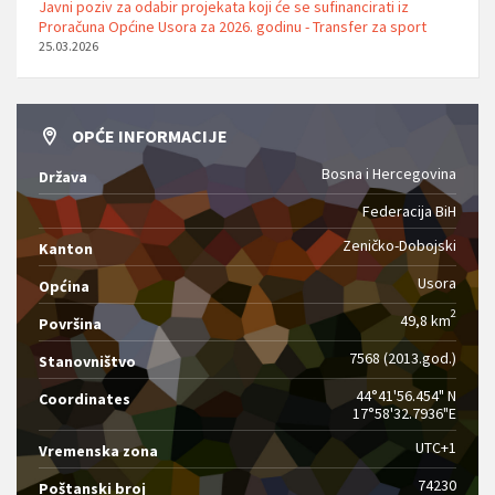
Javni poziv za odabir projekata koji će se sufinancirati iz
Proračuna Općine Usora za 2026. godinu - Transfer za sport
25.03.2026
OPĆE INFORMACIJE
Bosna i Hercegovina
Država
Federacija BiH
Zeničko-Dobojski
Kanton
Usora
Općina
2
49,8 km
Površina
7568 (2013.god.)
Stanovništvo
44°41'56.454" N
Coordinates
17°58'32.7936"E
UTC+1
Vremenska zona
74230
Poštanski broj