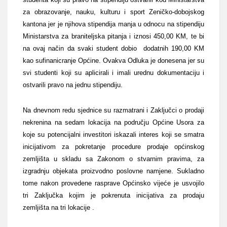
za obrazovanje, nauku, kulturu i sport Zeničko-dobojskog
kantona jer je njihova stipendija manja u odnocu na stipendiju
Ministarstva za braniteljska pitanja i iznosi 450,00 KM, te bi
na ovaj način da svaki student dobio dodatnih 190,00 KM
kao sufinanicranje Općine. Ovakva Odluka je donesena jer su
svi studenti koji su aplicirali i imali urednu dokumentaciju i
ostvarili pravo na jednu stipendiju.
Na dnevnom redu sjednice su razmatrani i Zaključci o prodaji
nekrenina na sedam lokacija na području Općine Usora za
koje su potencijalni investitori iskazali interes koji se smatra
inicijativom za pokretanje procedure prodaje općinskog
zemljišta u skladu sa Zakonom o stvarnim pravima, za
izgradnju objekata proizvodno poslovne namjene. Sukladno
tome nakon provedene rasprave Općinsko vijeće je usvojilo
tri Zaključka kojim je pokrenuta inicijativa za prodaju
zemljišta na tri lokacije .