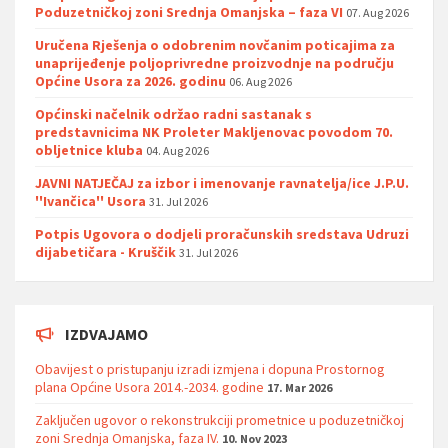
Poduzetničkoj zoni Srednja Omanjska – faza VI
07. Aug 2026
Uručena Rješenja o odobrenim novčanim poticajima za
unaprijeđenje poljoprivredne proizvodnje na području
Općine Usora za 2026. godinu
06. Aug 2026
Općinski načelnik održao radni sastanak s
predstavnicima NK Proleter Makljenovac povodom 70.
obljetnice kluba
04. Aug 2026
JAVNI NATJEČAJ za izbor i imenovanje ravnatelja/ice J.P.U.
''Ivančica'' Usora
31. Jul 2026
Potpis Ugovora o dodjeli proračunskih sredstava Udruzi
dijabetičara - Kruščik
31. Jul 2026
IZDVAJAMO
Obavijest o pristupanju izradi izmjena i dopuna Prostornog
plana Općine Usora 2014.-2034. godine
17. Mar 2026
Zaključen ugovor o rekonstrukciji prometnice u poduzetničkoj
zoni Srednja Omanjska, faza IV.
10. Nov 2023