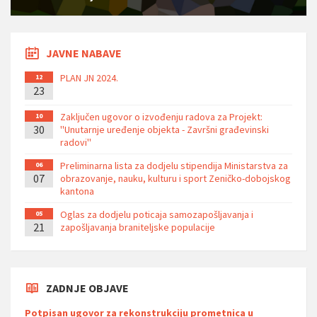
JAVNE NABAVE
PLAN JN 2024.
12
23
Zaključen ugovor o izvođenju radova za Projekt:
10
30
''Unutarnje uređenje objekta - Završni građevinski
radovi''
Preliminarna lista za dodjelu stipendija Ministarstva za
06
07
obrazovanje, nauku, kulturu i sport Zeničko-dobojskog
kantona
Oglas za dodjelu poticaja samozapošljavanja i
05
21
zapošljavanja braniteljske populacije
ZADNJE OBJAVE
Potpisan ugovor za rekonstrukciju prometnica u