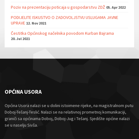
Poziv na prezentaciju poticaja u gospodarstvu ZDŽ
05. Apr 2022
PODIJELITE ISKUSTVO O ZADOVOLJSTVU USLUGAMA JAVNE
UPRAVE
12. Nov 2021
Čestitka Općinskog načelnika povodom Kurban Bajrama
20. Jul 2021
OPĆINA USORA
Općina Usora nalazi se u dolini istoimene rijeke, na magistralnom putu
Doboj-Tešanj-Teslić. Nalazi se na relativnoj prometnoj komunikaciji,
graniči sa općinama Doboj, Doboj-Jug i Tešanj. Sjedište općine nalazi
se u naselju Sivša.