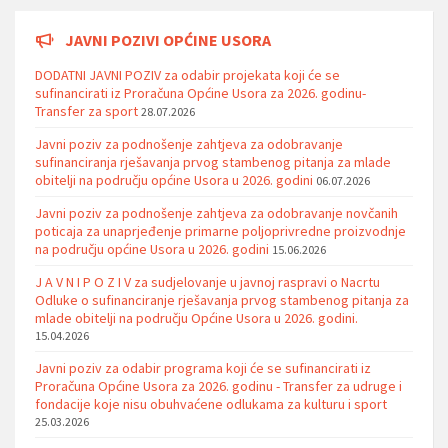
JAVNI POZIVI OPĆINE USORA
DODATNI JAVNI POZIV za odabir projekata koji će se
sufinancirati iz Proračuna Općine Usora za 2026. godinu-
Transfer za sport
28.07.2026
Javni poziv za podnošenje zahtjeva za odobravanje
sufinanciranja rješavanja prvog stambenog pitanja za mlade
obitelji na području općine Usora u 2026. godini
06.07.2026
Javni poziv za podnošenje zahtjeva za odobravanje novčanih
poticaja za unaprjeđenje primarne poljoprivredne proizvodnje
na području općine Usora u 2026. godini
15.06.2026
J A V N I P O Z I V za sudjelovanje u javnoj raspravi o Nacrtu
Odluke o sufinanciranje rješavanja prvog stambenog pitanja za
mlade obitelji na području Općine Usora u 2026. godini.
15.04.2026
Javni poziv za odabir programa koji će se sufinancirati iz
Proračuna Općine Usora za 2026. godinu - Transfer za udruge i
fondacije koje nisu obuhvaćene odlukama za kulturu i sport
25.03.2026