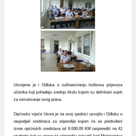
Usvojena je i Odluka o sufinanciranju troškova prijevoza
učenika koji pohađaju srednju školu kojom su definirani uvjeti
za ostvarivanje ovog prava.
Općinsko vijeće Usora je na ovoj sjednici usvojilo i Odluku o
raspodjeli sredstava za stipendije kojom će se
predviđeni
iznos općinskih sredstava od 8.000,00 KM rasporediti na 42
studenta koji su pravo na stipendiju ostvarili kod Ministarstva