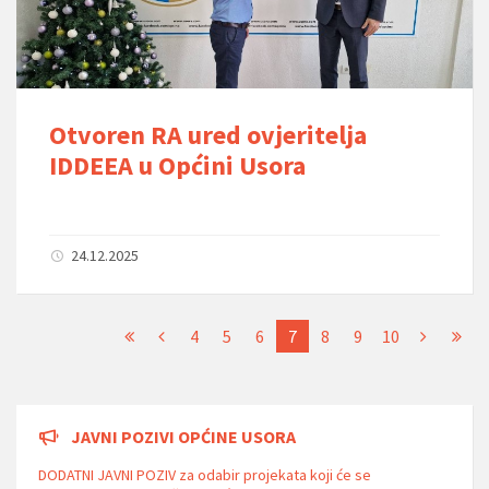
Otvoren RA ured ovjeritelja
IDDEEA u Općini Usora
24.12.2025
4
5
6
7
8
9
10
JAVNI POZIVI OPĆINE USORA
DODATNI JAVNI POZIV za odabir projekata koji će se