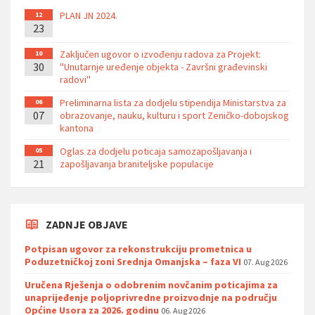
PLAN JN 2024.
12
23
Zaključen ugovor o izvođenju radova za Projekt:
10
30
''Unutarnje uređenje objekta - Završni građevinski
radovi''
Preliminarna lista za dodjelu stipendija Ministarstva za
06
07
obrazovanje, nauku, kulturu i sport Zeničko-dobojskog
kantona
Oglas za dodjelu poticaja samozapošljavanja i
05
21
zapošljavanja braniteljske populacije
ZADNJE OBJAVE
Potpisan ugovor za rekonstrukciju prometnica u
Poduzetničkoj zoni Srednja Omanjska – faza VI
07. Aug 2026
Uručena Rješenja o odobrenim novčanim poticajima za
unaprijeđenje poljoprivredne proizvodnje na području
Općine Usora za 2026. godinu
06. Aug 2026