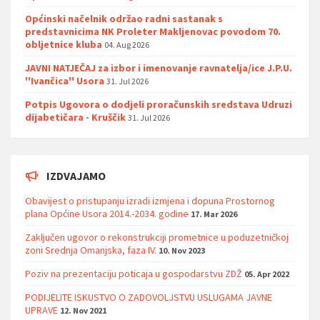
Općinski načelnik održao radni sastanak s
predstavnicima NK Proleter Makljenovac povodom 70.
obljetnice kluba
04. Aug 2026
JAVNI NATJEČAJ za izbor i imenovanje ravnatelja/ice J.P.U.
''Ivančica'' Usora
31. Jul 2026
Potpis Ugovora o dodjeli proračunskih sredstava Udruzi
dijabetičara - Kruščik
31. Jul 2026
IZDVAJAMO
Obavijest o pristupanju izradi izmjena i dopuna Prostornog
plana Općine Usora 2014.-2034. godine
17. Mar 2026
Zaključen ugovor o rekonstrukciji prometnice u poduzetničkoj
zoni Srednja Omanjska, faza IV.
10. Nov 2023
Poziv na prezentaciju poticaja u gospodarstvu ZDŽ
05. Apr 2022
PODIJELITE ISKUSTVO O ZADOVOLJSTVU USLUGAMA JAVNE
UPRAVE
12. Nov 2021