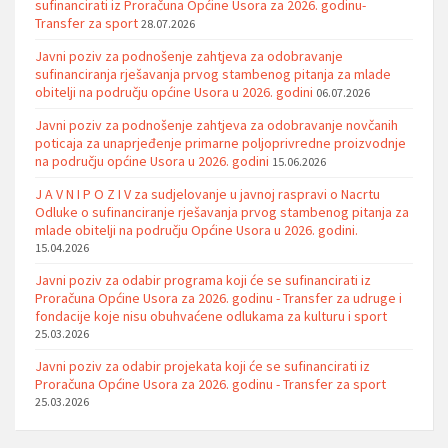
sufinancirati iz Proračuna Općine Usora za 2026. godinu-
Transfer za sport
28.07.2026
Javni poziv za podnošenje zahtjeva za odobravanje
sufinanciranja rješavanja prvog stambenog pitanja za mlade
obitelji na području općine Usora u 2026. godini
06.07.2026
Javni poziv za podnošenje zahtjeva za odobravanje novčanih
poticaja za unaprjeđenje primarne poljoprivredne proizvodnje
na području općine Usora u 2026. godini
15.06.2026
J A V N I P O Z I V za sudjelovanje u javnoj raspravi o Nacrtu
Odluke o sufinanciranje rješavanja prvog stambenog pitanja za
mlade obitelji na području Općine Usora u 2026. godini.
15.04.2026
Javni poziv za odabir programa koji će se sufinancirati iz
Proračuna Općine Usora za 2026. godinu - Transfer za udruge i
fondacije koje nisu obuhvaćene odlukama za kulturu i sport
25.03.2026
Javni poziv za odabir projekata koji će se sufinancirati iz
Proračuna Općine Usora za 2026. godinu - Transfer za sport
25.03.2026