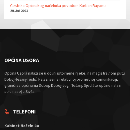
Čestitka Općinskog načelnika povodom Kurban Bajrama
20. Jul 2021
OPĆINA USORA
Općina Usora nalazi se u dolini istoimene rijeke, na magistralnom putu
Doboj-Tešanj-Teslić. Nalazi se na relativnoj prometnoj komunikaciji,
graniči sa općinama Doboj, Doboj-Jug i Tešanj. Sjedište općine nalazi
se u naselju Sivša.
TELEFONI
Kabinet Načelnika