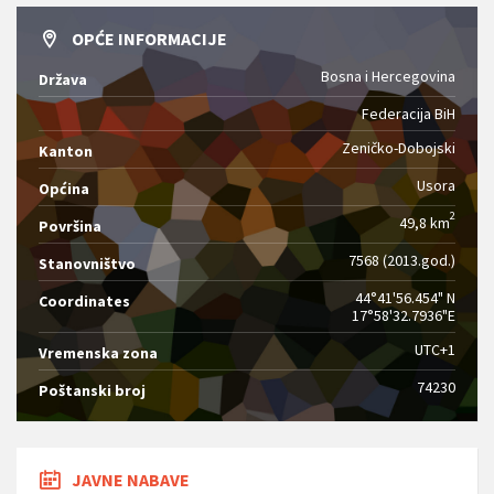
OPĆE INFORMACIJE
Bosna i Hercegovina
Država
Federacija BiH
Zeničko-Dobojski
Kanton
Usora
Općina
2
49,8 km
Površina
7568 (2013.god.)
Stanovništvo
44°41'56.454" N
Coordinates
17°58'32.7936"E
UTC+1
Vremenska zona
74230
Poštanski broj
JAVNE NABAVE