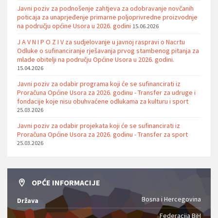
Javni poziv za podnošenje zahtjeva za odobravanje novčanih
poticaja za unaprjeđenje primarne poljoprivredne proizvodnje
na području općine Usora u 2026. godini
15.06.2026
J A V N I P O Z I V za sudjelovanje u javnoj raspravi o Nacrtu
Odluke o sufinanciranje rješavanja prvog stambenog pitanja za
mlade obitelji na području Općine Usora u 2026. godini.
15.04.2026
Javni poziv za odabir programa koji će se sufinancirati iz
Proračuna Općine Usora za 2026. godinu - Transfer za udruge i
fondacije koje nisu obuhvaćene odlukama za kulturu i sport
25.03.2026
Javni poziv za odabir projekata koji će se sufinancirati iz
Proračuna Općine Usora za 2026. godinu - Transfer za sport
25.03.2026
OPĆE INFORMACIJE
Bosna i Hercegovina
Država
Federacija BiH