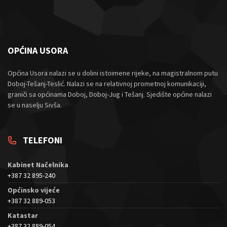
OPĆINA USORA
Općina Usora nalazi se u dolini istoimene rijeke, na magistralnom putu
Doboj-Tešanj-Teslić. Nalazi se na relativnoj prometnoj komunikaciji,
graniči sa općinama Doboj, Doboj-Jug i Tešanj. Sjedište općine nalazi
se u naselju Sivša.
TELEFONI
Kabinet Načelnika
+387 32 895-240
Općinsko vijeće
+387 32 889-053
Katastar
+387 32 889-054