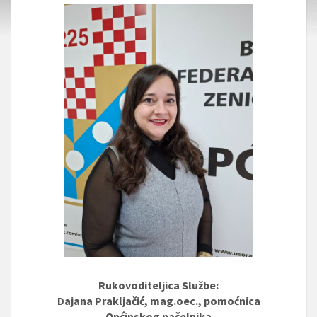
Rukovoditeljica Službe:
Dajana Prakljačić, mag.oec., pomoćnica
Općinskog načelnika