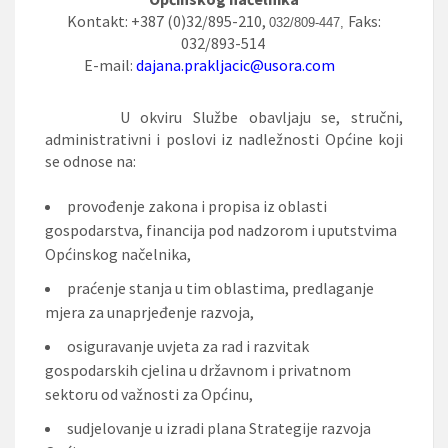
Kontakt: +387 (0)32/895-210,
Faks:
032/809-447,
032/893-514
E-mail:
dajana.prakljacic@usora.com
U okviru Službe obavljaju se, stručni,
administrativni i poslovi iz nadležnosti Općine koji
se odnose na:
provođenje zakona i propisa iz oblasti
gospodarstva, financija pod nadzorom i uputstvima
Općinskog načelnika,
praćenje stanja u tim oblastima, predlaganje
mjera za unaprjeđenje razvoja,
osiguravanje uvjeta za rad i razvitak
gospodarskih cjelina u državnom i privatnom
sektoru od važnosti za Općinu,
sudjelovanje u izradi plana Strategije razvoja