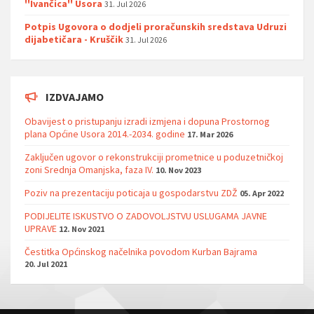
''Ivančica'' Usora
31. Jul 2026
Potpis Ugovora o dodjeli proračunskih sredstava Udruzi
dijabetičara - Kruščik
31. Jul 2026
IZDVAJAMO
Obavijest o pristupanju izradi izmjena i dopuna Prostornog
plana Općine Usora 2014.-2034. godine
17. Mar 2026
Zaključen ugovor o rekonstrukciji prometnice u poduzetničkoj
zoni Srednja Omanjska, faza IV.
10. Nov 2023
Poziv na prezentaciju poticaja u gospodarstvu ZDŽ
05. Apr 2022
PODIJELITE ISKUSTVO O ZADOVOLJSTVU USLUGAMA JAVNE
UPRAVE
12. Nov 2021
Čestitka Općinskog načelnika povodom Kurban Bajrama
20. Jul 2021