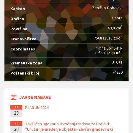
Zeničko-Dobojski
Kanton
Usora
Općina
2
49,8 km
Površina
7568 (2013.god.)
Stanovništvo
44°41'56.454" N
Coordinates
17°58'32.7936"E
UTC+1
Vremenska zona
74230
Poštanski broj
JAVNE NABAVE
PLAN JN 2024.
12
23
Zaključen ugovor o izvođenju radova za Projekt:
10
30
''Unutarnje uređenje objekta - Završni građevinski