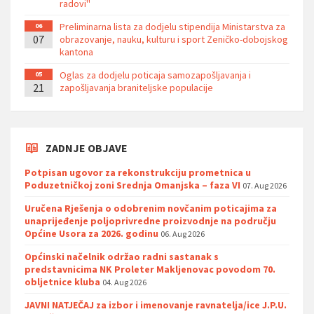
radovi''
Preliminarna lista za dodjelu stipendija Ministarstva za
06
07
obrazovanje, nauku, kulturu i sport Zeničko-dobojskog
kantona
Oglas za dodjelu poticaja samozapošljavanja i
05
21
zapošljavanja braniteljske populacije
ZADNJE OBJAVE
Potpisan ugovor za rekonstrukciju prometnica u
Poduzetničkoj zoni Srednja Omanjska – faza VI
07. Aug 2026
Uručena Rješenja o odobrenim novčanim poticajima za
unaprijeđenje poljoprivredne proizvodnje na području
Općine Usora za 2026. godinu
06. Aug 2026
Općinski načelnik održao radni sastanak s
predstavnicima NK Proleter Makljenovac povodom 70.
obljetnice kluba
04. Aug 2026
JAVNI NATJEČAJ za izbor i imenovanje ravnatelja/ice J.P.U.