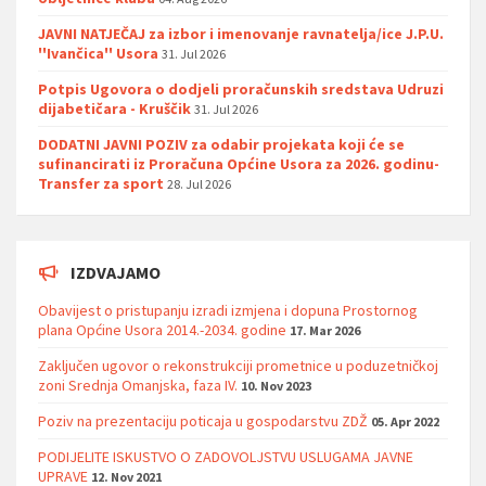
JAVNI NATJEČAJ za izbor i imenovanje ravnatelja/ice J.P.U.
''Ivančica'' Usora
31. Jul 2026
Potpis Ugovora o dodjeli proračunskih sredstava Udruzi
dijabetičara - Kruščik
31. Jul 2026
DODATNI JAVNI POZIV za odabir projekata koji će se
sufinancirati iz Proračuna Općine Usora za 2026. godinu-
Transfer za sport
28. Jul 2026
IZDVAJAMO
Obavijest o pristupanju izradi izmjena i dopuna Prostornog
plana Općine Usora 2014.-2034. godine
17. Mar 2026
Zaključen ugovor o rekonstrukciji prometnice u poduzetničkoj
zoni Srednja Omanjska, faza IV.
10. Nov 2023
Poziv na prezentaciju poticaja u gospodarstvu ZDŽ
05. Apr 2022
PODIJELITE ISKUSTVO O ZADOVOLJSTVU USLUGAMA JAVNE
UPRAVE
12. Nov 2021