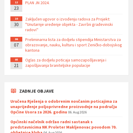
PLAN JN 2024.
12
23
Zaključen ugovor o izvođenju radova za Projekt:
10
30
''Unutarnje uređenje objekta - Završni građevinski
radovi''
Preliminarna lista za dodjelu stipendija Ministarstva za
06
07
obrazovanje, nauku, kulturu i sport Zeničko-dobojskog
kantona
Oglas za dodjelu poticaja samozapošljavanja i
05
21
zapošljavanja braniteljske populacije
ZADNJE OBJAVE
Uručena Rješenja o odobrenim novčanim poticajima za
unaprijeđenje poljoprivredne proizvodnje na području
Općine Usora za 2026. godinu
06. Aug 2026
Općinski načelnik održao radni sastanak s
predstavnicima NK Proleter Makljenovac povodom 70.
obljetnice kluba
04. Aug 2026