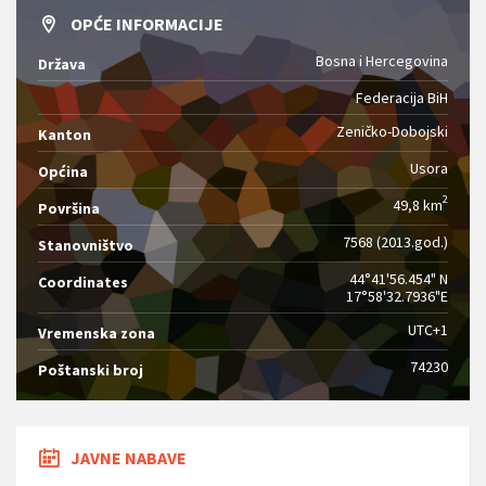
OPĆE INFORMACIJE
Bosna i Hercegovina
Država
Federacija BiH
Zeničko-Dobojski
Kanton
Usora
Općina
2
49,8 km
Površina
7568 (2013.god.)
Stanovništvo
44°41'56.454" N
Coordinates
17°58'32.7936"E
UTC+1
Vremenska zona
74230
Poštanski broj
JAVNE NABAVE