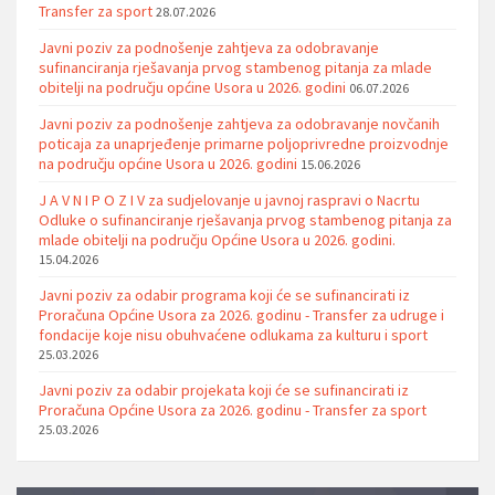
Transfer za sport
28.07.2026
Javni poziv za podnošenje zahtjeva za odobravanje
sufinanciranja rješavanja prvog stambenog pitanja za mlade
obitelji na području općine Usora u 2026. godini
06.07.2026
Javni poziv za podnošenje zahtjeva za odobravanje novčanih
poticaja za unaprjeđenje primarne poljoprivredne proizvodnje
na području općine Usora u 2026. godini
15.06.2026
J A V N I P O Z I V za sudjelovanje u javnoj raspravi o Nacrtu
Odluke o sufinanciranje rješavanja prvog stambenog pitanja za
mlade obitelji na području Općine Usora u 2026. godini.
15.04.2026
Javni poziv za odabir programa koji će se sufinancirati iz
Proračuna Općine Usora za 2026. godinu - Transfer za udruge i
fondacije koje nisu obuhvaćene odlukama za kulturu i sport
25.03.2026
Javni poziv za odabir projekata koji će se sufinancirati iz
Proračuna Općine Usora za 2026. godinu - Transfer za sport
25.03.2026