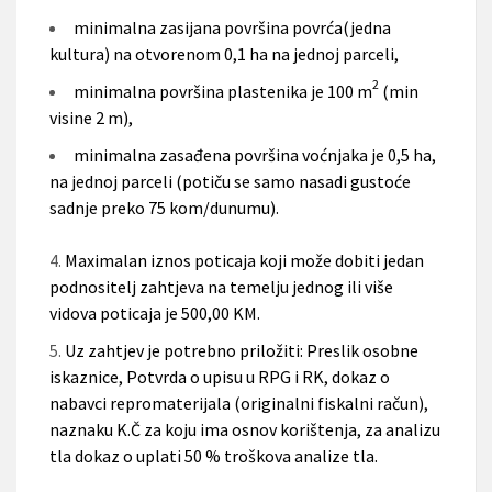
minimalna zasijana površina povrća(jedna
kultura) na otvorenom 0,1 ha na jednoj parceli,
2
minimalna površina plastenika je 100 m
(min
visine 2 m),
minimalna zasađena površina voćnjaka je 0,5 ha,
na jednoj parceli (potiču se samo nasadi gustoće
sadnje preko 75 kom/dunumu).
Maximalan iznos poticaja koji može dobiti jedan
podnositelj zahtjeva na temelju jednog ili više
vidova poticaja je 500,00 KM.
Uz zahtjev je potrebno priložiti: Preslik osobne
iskaznice, Potvrda o upisu u RPG i RK, dokaz o
nabavci repromaterijala (originalni fiskalni račun),
naznaku K.Č za koju ima osnov korištenja, za analizu
tla dokaz o uplati 50 % troškova analize tla.