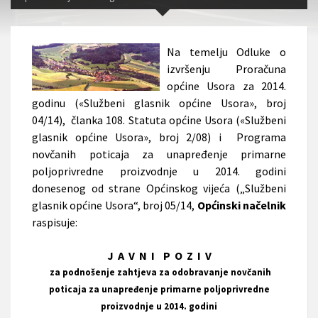
Na temelju Odluke o
izvršenju Proračuna
općine Usora za 2014.
godinu («Službeni glasnik općine Usora», broj
04/14), članka 108. Statuta općine Usora («Službeni
glasnik općine Usora», broj 2/08) i Programa
novčanih poticaja za unapređenje primarne
poljoprivredne proizvodnje u 2014. godini
donesenog od strane Općinskog vijeća („Službeni
glasnik općine Usora“, broj 05/14,
Općinski načelnik
raspisuje:
J A V N I P O Z I V
za podnošenje zahtjeva za odobravanje novčanih
poticaja za unapređenje primarne poljoprivredne
proizvodnje u 2014. godini