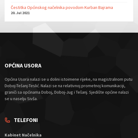
Čestitka Općinskog načelnika povodom Kurban Bajrama
20. Jul 2021
OPĆINA USORA
Općina Usora nalazi se u dolini istoimene rijeke, na magistralnom putu
Doboj-Tešanj-Teslić. Nalazi se na relativnoj prometnoj komunikaciji,
graniči sa općinama Doboj, Doboj-Jug i Tešanj. Sjedište općine nalazi
se u naselju Sivša.
TELEFONI
Kabinet Načelnika