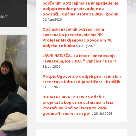
novčanim poticajima za unaprijeđenje
poljoprivredne proizvodnje na
području Općine Usora za 2026. godinu
ukić“
06. Aug 2026
Općinski načelnik održao radni
sastanak s predstavnicima NK
Proleter Makljenovac povodom 70.
obljetnice kluba
04. Aug 2026
JAVNI NATJEČAJ za izbor i imenovanje
ravnatelja/ice J.P.U. ''Ivančica'' Usora
31. Jul 2026
Potpis Ugovora o dodjeli proračunskih
sredstava Udruzi dijabetičara - Kruščik
31. Jul 2026
DODATNI JAVNI POZIV za odabir
projekata koji će se sufinancirati iz
Proračuna Općine Usora za 2026.
godinu-Transfer za sport
28. Jul 2026