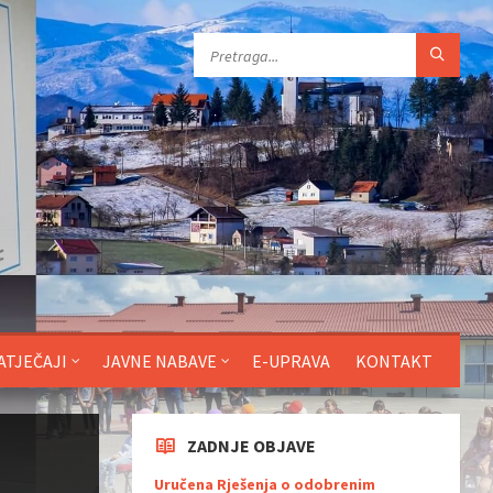
ATJEČAJI
JAVNE NABAVE
E-UPRAVA
KONTAKT
ZADNJE OBJAVE
Uručena Rješenja o odobrenim