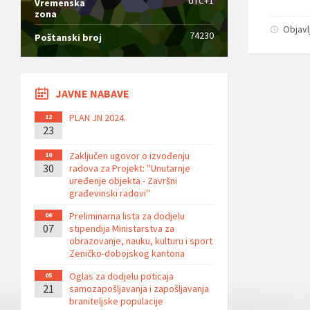
UTC+1
Vremenska
zona
Objavl
74230
Poštanski broj
JAVNE NABAVE
PLAN JN 2024.
12
23
Zaključen ugovor o izvođenju
10
30
radova za Projekt: ''Unutarnje
uređenje objekta - Završni
građevinski radovi''
Preliminarna lista za dodjelu
06
07
stipendija Ministarstva za
obrazovanje, nauku, kulturu i sport
Zeničko-dobojskog kantona
Oglas za dodjelu poticaja
05
21
samozapošljavanja i zapošljavanja
braniteljske populacije