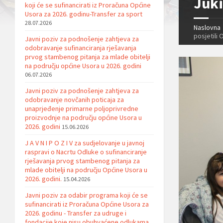
Juki
koji će se sufinancirati iz Proračuna Općine
Usora za 2026. godinu-Transfer za sport
28.07.2026
Naslovna
posjetili 
Javni poziv za podnošenje zahtjeva za
odobravanje sufinanciranja rješavanja
prvog stambenog pitanja za mlade obitelji
na području općine Usora u 2026. godini
06.07.2026
Javni poziv za podnošenje zahtjeva za
odobravanje novčanih poticaja za
unaprjeđenje primarne poljoprivredne
proizvodnje na području općine Usora u
2026. godini
15.06.2026
J A V N I P O Z I V za sudjelovanje u javnoj
raspravi o Nacrtu Odluke o sufinanciranje
rješavanja prvog stambenog pitanja za
mlade obitelji na području Općine Usora u
2026. godini.
15.04.2026
Javni poziv za odabir programa koji će se
sufinancirati iz Proračuna Općine Usora za
2026. godinu - Transfer za udruge i
fondacije koje nisu obuhvaćene odlukama