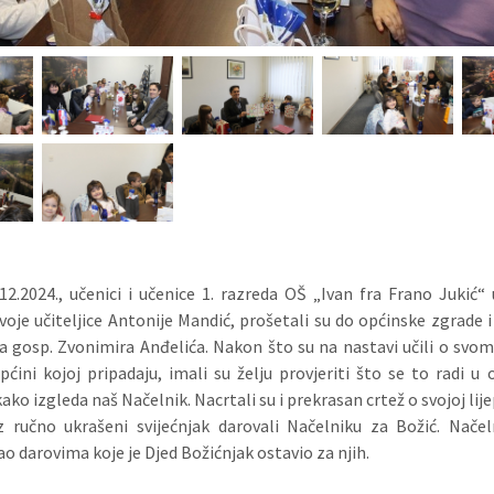
12.2024., učenici i učenice 1. razreda OŠ „Ivan fra Frano Jukić“ u
svoje učiteljice Antonije Mandić, prošetali su do općinske zgrade i 
a gosp. Zvonimira Anđelića. Nakon što su na nastavi učili o sv
općini kojoj pripadaju, imali su želju provjeriti što se to radi u 
kako izgleda naš Načelnik. Nacrtali su i prekrasan crtež o svojoj lij
 ručno ukrašeni svijećnjak darovali Načelniku za Božić. Načel
o darovima koje je Djed Božićnjak ostavio za njih.