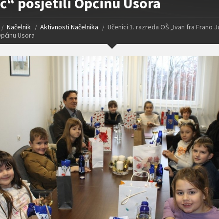
ć“ posjetili Općinu Usora
Načelnik
Aktivnosti Načelnika
Učenici 1. razreda OŠ „Ivan fra Frano J
Općinu Usora