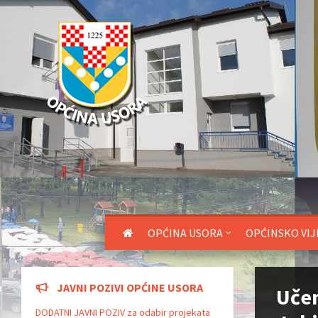
OPĆINA USORA
OPĆINSKO VIJ
JAVNI POZIVI OPĆINE USORA
Učen
DODATNI JAVNI POZIV za odabir projekata