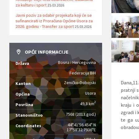
za kulturu i sport
25.03.2026
Javni poziv za odabir projekata koji će se
sufinancirati iz Proračuna Općine Usora za
2026. godinu - Transfer za sport
25.03.2026
OPĆE INFORMACIJE
Bosna i Hercegovina
Država
Federacija BiH
Dana,11.
Zeničko-Dobojski
Kanton
pratnji 
Usora
Općina
načelnik
2
49,8 km
kraju i 
Površina
zgradi i 
7568 (2013.god.)
Stanovništvo
te ga uz
44°41'56.454" N
Coordinates
obradova
17°58'32.7936"E