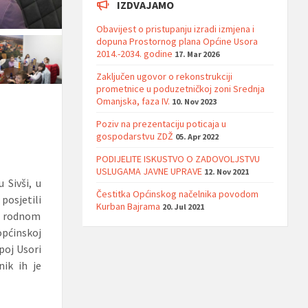
IZDVAJAMO
Obavijest o pristupanju izradi izmjena i
dopuna Prostornog plana Općine Usora
2014.-2034. godine
17. Mar 2026
Zaključen ugovor o rekonstrukciji
prometnice u poduzetničkoj zoni Srednja
Omanjska, faza IV.
10. Nov 2023
Poziv na prezentaciju poticaja u
gospodarstvu ZDŽ
05. Apr 2022
PODIJELITE ISKUSTVO O ZADOVOLJSTVU
USLUGAMA JAVNE UPRAVE
12. Nov 2021
 Sivši, u
Čestitka Općinskog načelnika povodom
posjetili
Kurban Bajrama
20. Jul 2021
om rodnom
općinskoj
epoj Usori
nik ih je