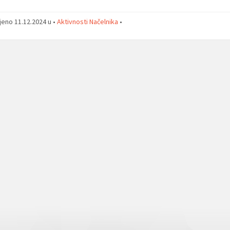
jeno 11.12.2024 u •
Aktivnosti Načelnika
•