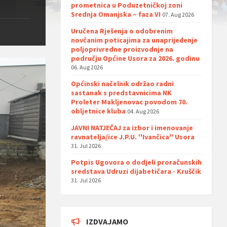
prometnica u Poduzetničkoj zoni
Srednja Omanjska – faza VI
07. Aug 2026
Uručena Rješenja o odobrenim
novčanim poticajima za unaprijeđenje
poljoprivredne proizvodnje na
području Općine Usora za 2026. godinu
06. Aug 2026
Općinski načelnik održao radni
sastanak s predstavnicima NK
Proleter Makljenovac povodom 70.
obljetnice kluba
04. Aug 2026
JAVNI NATJEČAJ za izbor i imenovanje
ravnatelja/ice J.P.U. ''Ivančica'' Usora
31. Jul 2026
Potpis Ugovora o dodjeli proračunskih
sredstava Udruzi dijabetičara - Kruščik
31. Jul 2026
IZDVAJAMO