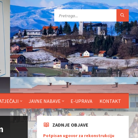
ATJEČAJI
JAVNE NABAVE
E-UPRAVA
KONTAKT
ZADNJE OBJAVE
m
Potpisan ugovor za rekonstrukciju