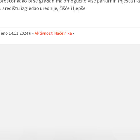
prostor kako bi se građanima omogućilo više parkirnih mjesta i ka
 središtu izgledao urednije, čišće i ljepše.
jeno 14.11.2024 u •
Aktivnosti Načelnika
•