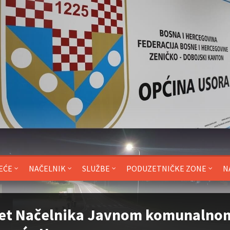
EĆE
NAČELNIK
SLUŽBE
PODUZETNIČKE ZONE
N
jet Načelnika Javnom komunalno