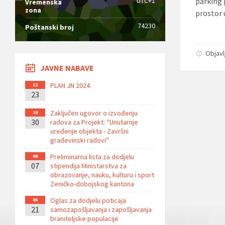
UTC+1
parking 
Vremenska
zona
prostor u
74230
Poštanski broj
Objavl
JAVNE NABAVE
PLAN JN 2024.
12
23
Zaključen ugovor o izvođenju
10
30
radova za Projekt: ''Unutarnje
uređenje objekta - Završni
građevinski radovi''
Preliminarna lista za dodjelu
06
07
stipendija Ministarstva za
obrazovanje, nauku, kulturu i sport
Zeničko-dobojskog kantona
Oglas za dodjelu poticaja
05
21
samozapošljavanja i zapošljavanja
braniteljske populacije