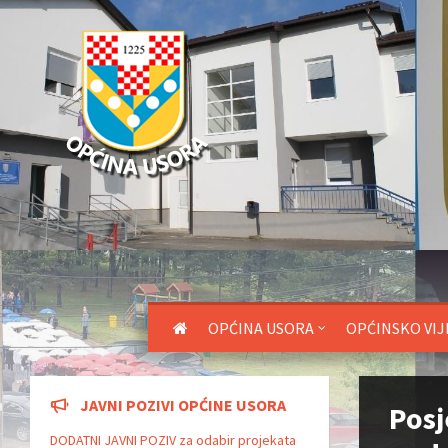
OPĆINA USORA
OPĆINSKO VIJ
JAVNI POZIVI OPĆINE USORA
Pos
DODATNI JAVNI POZIV za odabir projekata