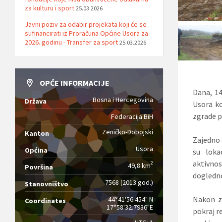
za kulturu i sport
25.03.2026
Javni poziv za odabir projekata koji će se
sufinancirati iz Proračuna Općine Usora za
2026. godinu - Transfer za sport
25.03.2026
OPĆE INFORMACIJE
Dana, 14
Bosna i Hercegovina
Država
Usora k
zgrade 
Federacija BiH
Zeničko-Dobojski
Kanton
Zajedno 
Usora
Općina
su loka
aktivnost
2
49,8 km
Površina
dogledno
7568 (2013.god.)
Stanovništvo
Nakon z
44°41'56.454" N
Coordinates
17°58'32.7936"E
pokraj r