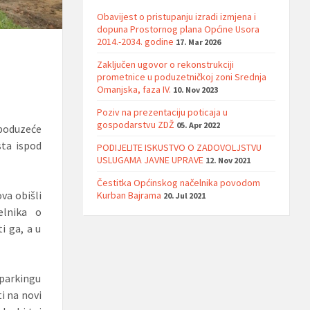
Obavijest o pristupanju izradi izmjena i
dopuna Prostornog plana Općine Usora
2014.-2034. godine
17. Mar 2026
Zaključen ugovor o rekonstrukciji
prometnice u poduzetničkoj zoni Srednja
Omanjska, faza IV.
10. Nov 2023
Poziv na prezentaciju poticaja u
gospodarstvu ZDŽ
05. Apr 2022
 poduzeće
sta ispod
PODIJELITE ISKUSTVO O ZADOVOLJSTVU
USLUGAMA JAVNE UPRAVE
12. Nov 2021
Čestitka Općinskog načelnika povodom
va obišli
Kurban Bajrama
20. Jul 2021
elnika o
ti ga, a u
parkingu
i na novi