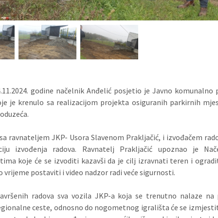
.11.2024. godine načelnik Anđelić posjetio je Javno komunalno
oje
je krenulo sa realizacijom projekta osiguranih parkirnih mje
poduzeća.
sa ravnateljem JKP- Usora Slavenom Prakljačić, i izvođačem rado
ciju izvođenja radova.
Ravnatelj Prakljačić upoznao je Nač
ima koje će se izvoditi kazavši da je cilj izravnati teren i ogradi
 vrijeme postaviti i video nadzor radi veće sigurnosti.
avršenih radova sva vozila JKP-a koja se trenutno nalaze na 
egionalne ceste, odnosno do nogometnog igrališta će se izmjestit