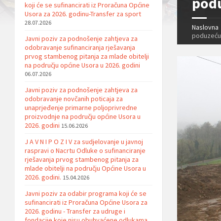
pod
koji će se sufinancirati iz Proračuna Općine
Usora za 2026. godinu-Transfer za sport
28.07.2026
Naslovna
poduzeću
Javni poziv za podnošenje zahtjeva za
odobravanje sufinanciranja rješavanja
prvog stambenog pitanja za mlade obitelji
na području općine Usora u 2026. godini
06.07.2026
Javni poziv za podnošenje zahtjeva za
odobravanje novčanih poticaja za
unaprjeđenje primarne poljoprivredne
proizvodnje na području općine Usora u
2026. godini
15.06.2026
J A V N I P O Z I V za sudjelovanje u javnoj
raspravi o Nacrtu Odluke o sufinanciranje
rješavanja prvog stambenog pitanja za
mlade obitelji na području Općine Usora u
2026. godini.
15.04.2026
Javni poziv za odabir programa koji će se
sufinancirati iz Proračuna Općine Usora za
2026. godinu - Transfer za udruge i
fondacije koje nisu obuhvaćene odlukama