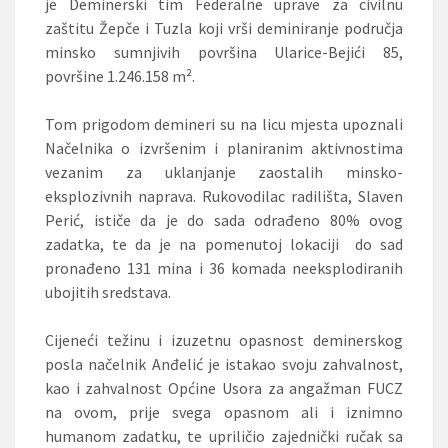
je Deminerski tim Federalne uprave za civilnu
zaštitu Žepče i Tuzla koji vrši deminiranje područja
minsko sumnjivih površina Ularice-Bejići 85,
površine 1.246.158 m
²
.
Tom prigodom demineri su na licu mjesta upoznali
Načelnika o izvršenim i planiranim aktivnostima
vezanim za uklanjanje zaostalih minsko-
eksplozivnih naprava. Rukovodilac radilišta, Slaven
Perić, ističe da je do sada odrađeno 80% ovog
zadatka, te da je na pomenutoj lokaciji do sad
pronađeno 131 mina i 36 komada neeksplodiranih
ubojitih sredstava.
Cijeneći težinu i izuzetnu opasnost deminerskog
posla načelnik Anđelić je istakao svoju zahvalnost,
kao i zahvalnost Općine Usora za angažman FUCZ
na ovom, prije svega opasnom ali i iznimno
humanom zadatku, te upriličio zajednički ručak sa