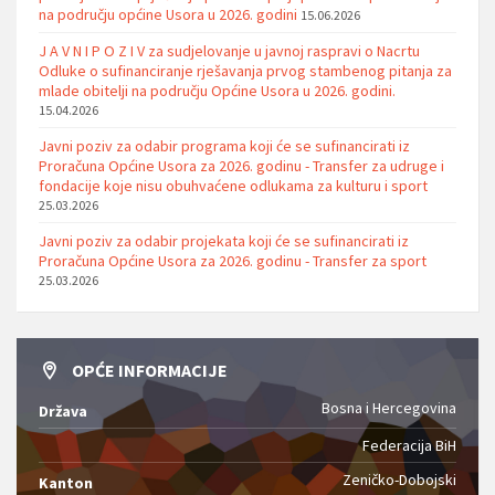
na području općine Usora u 2026. godini
15.06.2026
J A V N I P O Z I V za sudjelovanje u javnoj raspravi o Nacrtu
Odluke o sufinanciranje rješavanja prvog stambenog pitanja za
mlade obitelji na području Općine Usora u 2026. godini.
15.04.2026
Javni poziv za odabir programa koji će se sufinancirati iz
Proračuna Općine Usora za 2026. godinu - Transfer za udruge i
fondacije koje nisu obuhvaćene odlukama za kulturu i sport
25.03.2026
Javni poziv za odabir projekata koji će se sufinancirati iz
Proračuna Općine Usora za 2026. godinu - Transfer za sport
25.03.2026
OPĆE INFORMACIJE
Bosna i Hercegovina
Država
Federacija BiH
Zeničko-Dobojski
Kanton