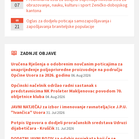
07
obrazovanje, nauku, kulturu i sport Zeničko-dobojskog
kantona
Oglas za dodjelu poticaja samozapošljavanja i
05
21
zapošljavanja braniteljske populacije
ZADNJE OBJAVE
Uručena Rješenja o odobrenim novčanim poticajima za
unaprijeđenje poljoprivredne proizvodnje na području
Općine Usora za 2026. godinu
06. Aug 2026
Općinski načelnik održao radni sastanak s
predstavnicima NK Proleter Makljenovac povodom 70.
obljetnice kluba
04. Aug 2026
JAVNI NATJEČAJ za izbor i imenovanje ravnatelja/ice J.P.U.
''Ivančica'' Usora
31. Jul 2026
Potpis Ugovora o dodjeli proračunskih sredstava Udruzi
dijabetičara - Kruščik
31. Jul 2026
DODATNI JAVNI POZIV za odabir projekata koji će se