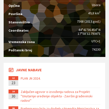
Usora
Općina
2
49,8 km
Površina
7568 (2013.god.)
Stanovništvo
44°41'56.454" N
Coordinates
17°58'32.7936"E
UTC+1
Vremenska zona
74230
Poštanski broj
JAVNE NABAVE
PLAN JN 2024.
12
23
Zaključen ugovor o izvođenju radova za Projekt:
10
30
''Unutarnje uređenje objekta - Završni građevinski
radovi''
Preliminarna lista za dodjelu stipendija Ministarstva za
06