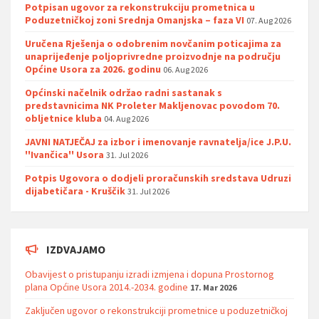
Potpisan ugovor za rekonstrukciju prometnica u
Poduzetničkoj zoni Srednja Omanjska – faza VI
07. Aug 2026
Uručena Rješenja o odobrenim novčanim poticajima za
unaprijeđenje poljoprivredne proizvodnje na području
Općine Usora za 2026. godinu
06. Aug 2026
Općinski načelnik održao radni sastanak s
predstavnicima NK Proleter Makljenovac povodom 70.
obljetnice kluba
04. Aug 2026
JAVNI NATJEČAJ za izbor i imenovanje ravnatelja/ice J.P.U.
''Ivančica'' Usora
31. Jul 2026
Potpis Ugovora o dodjeli proračunskih sredstava Udruzi
dijabetičara - Kruščik
31. Jul 2026
IZDVAJAMO
Obavijest o pristupanju izradi izmjena i dopuna Prostornog
plana Općine Usora 2014.-2034. godine
17. Mar 2026
Zaključen ugovor o rekonstrukciji prometnice u poduzetničkoj