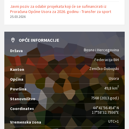
Javni poziv za odabir projekata koji će se sufinancirati iz
Proračuna Općine Usora za 2026. godinu - Transfer za sport
25.03.2026
OPĆE INFORMACIJE
Bosna i Hercegovina
Država
Federacija BiH
Zeničko-Dobojski
Kanton
Usora
Općina
2
49,8 km
Površina
7568 (2013.god.)
Stanovništvo
44°41'56.454" N
Coordinates
17°58'32.7936"E
UTC+1
Vremenska zona