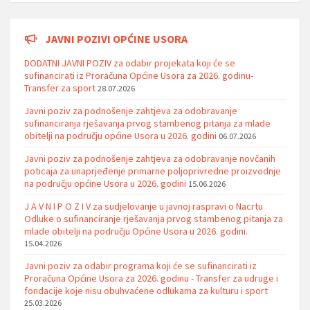
JAVNI POZIVI OPĆINE USORA
DODATNI JAVNI POZIV za odabir projekata koji će se
sufinancirati iz Proračuna Općine Usora za 2026. godinu-
Transfer za sport
28.07.2026
Javni poziv za podnošenje zahtjeva za odobravanje
sufinanciranja rješavanja prvog stambenog pitanja za mlade
obitelji na području općine Usora u 2026. godini
06.07.2026
Javni poziv za podnošenje zahtjeva za odobravanje novčanih
poticaja za unaprjeđenje primarne poljoprivredne proizvodnje
na području općine Usora u 2026. godini
15.06.2026
J A V N I P O Z I V za sudjelovanje u javnoj raspravi o Nacrtu
Odluke o sufinanciranje rješavanja prvog stambenog pitanja za
mlade obitelji na području Općine Usora u 2026. godini.
15.04.2026
Javni poziv za odabir programa koji će se sufinancirati iz
Proračuna Općine Usora za 2026. godinu - Transfer za udruge i
fondacije koje nisu obuhvaćene odlukama za kulturu i sport
25.03.2026