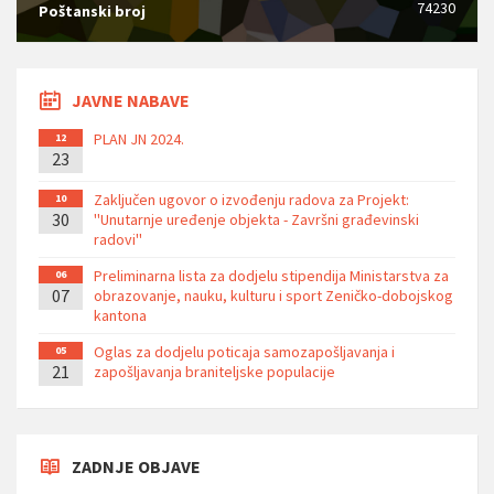
74230
Poštanski broj
JAVNE NABAVE
PLAN JN 2024.
12
23
Zaključen ugovor o izvođenju radova za Projekt:
10
30
''Unutarnje uređenje objekta - Završni građevinski
radovi''
Preliminarna lista za dodjelu stipendija Ministarstva za
06
07
obrazovanje, nauku, kulturu i sport Zeničko-dobojskog
kantona
Oglas za dodjelu poticaja samozapošljavanja i
05
21
zapošljavanja braniteljske populacije
ZADNJE OBJAVE