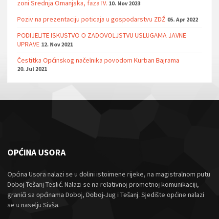
zoni Srednja Omanjska, faza IV.
10. Nov 2023
Poziv na prezentaciju poticaja u gospodarstvu ZDŽ
05. Apr 2022
PODIJELITE ISKUSTVO O ZADOVOLJSTVU USLUGAMA JAVNE
UPRAVE
12. Nov 2021
Čestitka Općinskog načelnika povodom Kurban Bajrama
20. Jul 2021
OPĆINA USORA
Općina Usora nalazi se u dolini istoimene rijeke, na magistralnom putu
Doboj-Tešanj-Teslić. Nalazi se na relativnoj prometnoj komunikaciji,
graniči sa općinama Doboj, Doboj-Jug i Tešanj. Sjedište općine nalazi
se u naselju Sivša.