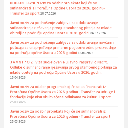
DODATNI JAVNI POZIV za odabir projekata koji će se
sufinancirati iz Proračuna Općine Usora za 2026. godinu-
Transfer za sport
28.07.2026
Javni poziv za podnošenje zahtjeva za odobravanje
sufinanciranja rješavanja prvog stambenog pitanja za mlade
obitelji na području općine Usora u 2026. godini
06.07.2026
Javni poziv za podnošenje zahtjeva za odobravanje novčanih
poticaja za unaprjeđenje primarne poljoprivredne proizvodnje
na području općine Usora u 2026. godini
15.06.2026
J A V N I P O Z I V za sudjelovanje u javnoj raspravi o Nacrtu
Odluke o sufinanciranje rješavanja prvog stambenog pitanja za
mlade obitelji na području Općine Usora u 2026. godini.
15.04.2026
Javni poziv za odabir programa koji će se sufinancirati iz
Proračuna Općine Usora za 2026. godinu - Transfer za udruge i
fondacije koje nisu obuhvaćene odlukama za kulturu i sport
25.03.2026
Javni poziv za odabir projekata koji će se sufinancirati iz
Proračuna Općine Usora za 2026. godinu - Transfer za sport
25.03.2026