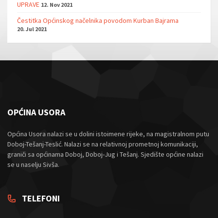
UPRAVE
12. Nov 2021
Čestitka Općinskog načelnika povodom Kurban Bajrama
20. Jul 2021
OPĆINA USORA
Općina Usora nalazi se u dolini istoimene rijeke, na magistralnom putu
Doboj-Tešanj-Teslić. Nalazi se na relativnoj prometnoj komunikaciji,
graniči sa općinama Doboj, Doboj-Jug i Tešanj. Sjedište općine nalazi
se u naselju Sivša.
TELEFONI