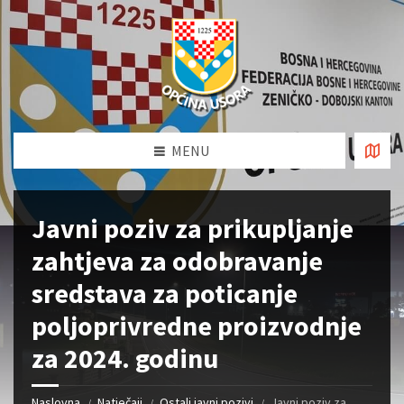
MENU
Javni poziv za prikupljanje
zahtjeva za odobravanje
sredstava za poticanje
poljoprivredne proizvodnje
za 2024. godinu
Naslovna
Natječaji
Ostali javni pozivi
Javni poziv za