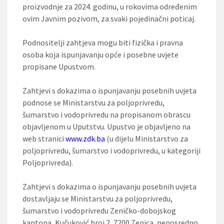
proizvodnje za 2024. godinu, u rokovima određenim
ovim Javnim pozivom, za svaki pojedinačni poticaj.
Podnositelji zahtjeva mogu biti fizička i pravna
osoba koja ispunjavanju opće i posebne uvjete
propisane Upustvom.
Zahtjevi s dokazima o ispunjavanju posebnih uvjeta
podnose se Ministarstvu za poljoprivredu,
šumarstvo i vodoprivredu na propisanom obrascu
objavljenom u Uputstvu. Upustvo je objavljeno na
web stranici
www.zdk.ba
(u dijelu Ministarstvo za
poljoprivredu, šumarstvo i vodoprivredu, u kategoriji
Poljoprivreda).
Zahtjevi s dokazima o ispunjavanju posebnih uvjeta
dostavljaju se Ministarstvu za poljoprivredu,
šumarstvo i vodoprivredu Zeničko-dobojskog
kantona, Kučuković broj 2, 7200 Zenica, neposredno