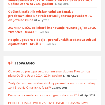
Općine Usora za 2026. godinu
06. Aug 2026
Općinski načelnik održao radni sastanak s
predstavnicima NK Proleter Makljenovac povodom 70.
obljetnice kluba
04. Aug 2026
JAVNI NATJEČAJ za izbor i imenovanje ravnatelja/ice J.P.U.
''Ivančica'' Usora
31. Jul 2026
Potpis Ugovora o dodjeli proračunskih sredstava Udruzi
dijabetičara - Kruščik
31. Jul 2026
IZDVAJAMO
Obavijest o pristupanju izradi izmjena i dopuna Prostornog
plana Općine Usora 2014.-2034. godine
17. Mar 2026
Zaključen ugovor o rekonstrukciji prometnice u poduzetničkoj
zoni Srednja Omanjska, faza IV.
10. Nov 2023
Poziv na prezentaciju poticaja u gospodarstvu ZDŽ
05. Apr 2022
PODIJELITE ISKUSTVO O ZADOVOLJSTVU USLUGAMA JAVNE