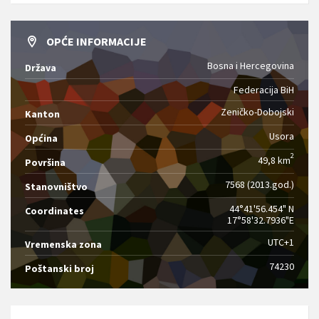
OPĆE INFORMACIJE
Bosna i Hercegovina
Država
Federacija BiH
Zeničko-Dobojski
Kanton
Usora
Općina
2
49,8 km
Površina
7568 (2013.god.)
Stanovništvo
44°41'56.454" N
Coordinates
17°58'32.7936"E
UTC+1
Vremenska zona
74230
Poštanski broj