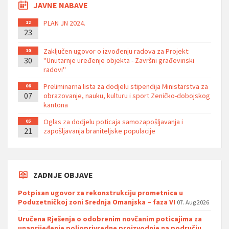
JAVNE NABAVE
PLAN JN 2024.
12
23
Zaključen ugovor o izvođenju radova za Projekt:
10
30
''Unutarnje uređenje objekta - Završni građevinski
radovi''
Preliminarna lista za dodjelu stipendija Ministarstva za
06
07
obrazovanje, nauku, kulturu i sport Zeničko-dobojskog
kantona
Oglas za dodjelu poticaja samozapošljavanja i
05
21
zapošljavanja braniteljske populacije
ZADNJE OBJAVE
Potpisan ugovor za rekonstrukciju prometnica u
Poduzetničkoj zoni Srednja Omanjska – faza VI
07. Aug 2026
Uručena Rješenja o odobrenim novčanim poticajima za
unaprijeđenje poljoprivredne proizvodnje na području